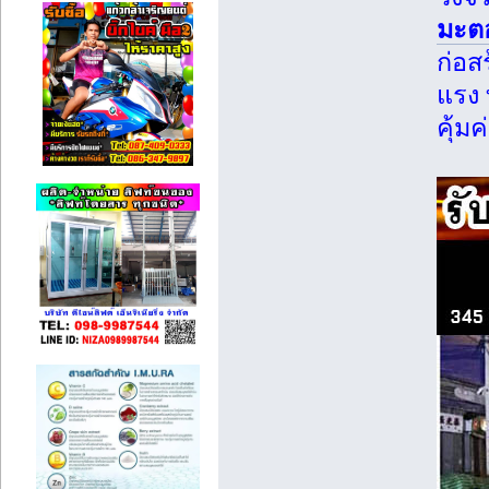
มะต
ก่อสร
แรง
คุ้ม