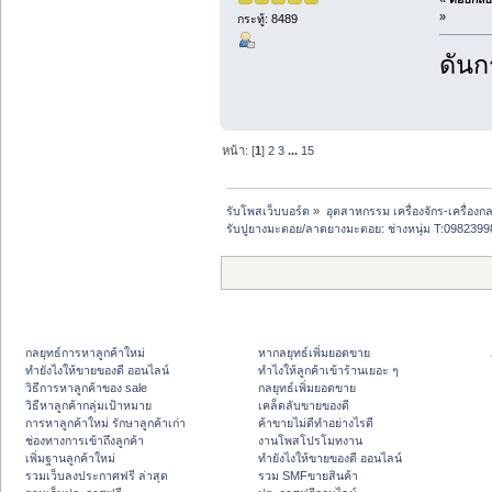
»
กระทู้: 8489
ดันกร
หน้า: [
1
]
2
3
...
15
รับโพสเว็บบอร์ด
»
อุตสาหกรรม เครื่องจักร-เครื่องกล
รับปูยางมะตอย/ลาดยางมะตอย: ช่างหนุ่ม T:0982399
กลยุทธ์การหาลูกค้าใหม่
หากลยุทธ์เพิ่มยอดขาย
ทํายังไงให้ขายของดี ออนไลน์
ทําไงให้ลูกค้าเข้าร้านเยอะ ๆ
วิธีการหาลูกค้าของ sale
กลยุทธ์เพิ่มยอดขาย
วิธีหาลูกค้ากลุ่มเป้าหมาย
เคล็ดลับขายของดี
การหาลูกค้าใหม่ รักษาลูกค้าเก่า
ค้าขายไม่ดีทำอย่างไรดี
ช่องทางการเข้าถึงลูกค้า
งานโพสโปรโมทงาน
เพิ่มฐานลูกค้าใหม่
ทํายังไงให้ขายของดี ออนไลน์
รวมเว็บลงประกาศฟรี ล่าสุด
รวม SMFขายสินค้า