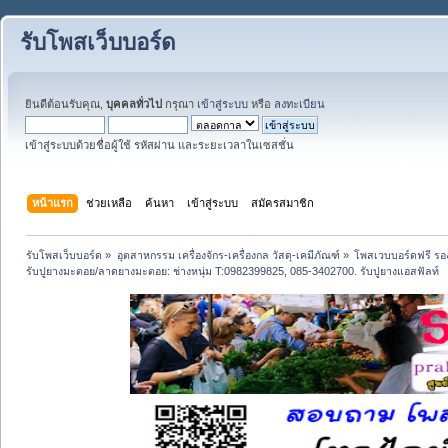
รับโพสเว็บบอร์ด
ยินดีต้อนรับคุณ,
บุคคลทั่วไป
กรุณา
เข้าสู่ระบบ
หรือ
ลงทะเบียน
เข้าสู่ระบบด้วยชื่อผู้ใช้ รหัสผ่าน และระยะเวลาในเซสชั่น
หน้าแรก
ช่วยเหลือ
ค้นหา
เข้าสู่ระบบ
สมัครสมาชิก
รับโพสเว็บบอร์ด
»
อุตสาหกรรม เครื่องจักร-เครื่องกล วัสดุ-เคมีภัณฑ์
»
โพสเวบบอร์ดฟรี รอง
รับปูยางมะตอย/ลาดยางมะตอย: ช่างหนุ่ม T:0982399825, 085-3402700. รับปูยางแอสฟัลท์