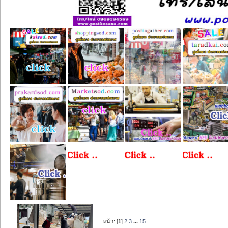
หน้า: [
1
]
2
3
...
15