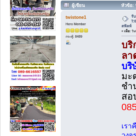
ผู้เขียน
หัวข้อ:
ยางแอสฟัลท์ (อ่าน 6765 ครั้ง)
รั
twistone1
T:
Hero Member
สฟัลท์
«
เมื่อ:
วัน
กระทู้: 8489
บร
ลา
บริ
มะต
ชำ
สอบ
085
เราค
วงจร