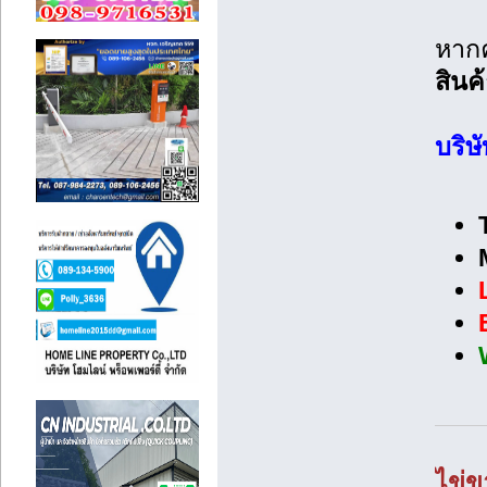
หาก
สินค
บริษ
ไข่ข