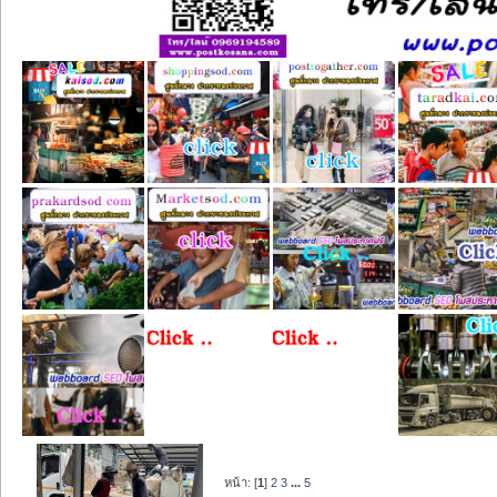
หน้า: [
1
]
2
3
...
5