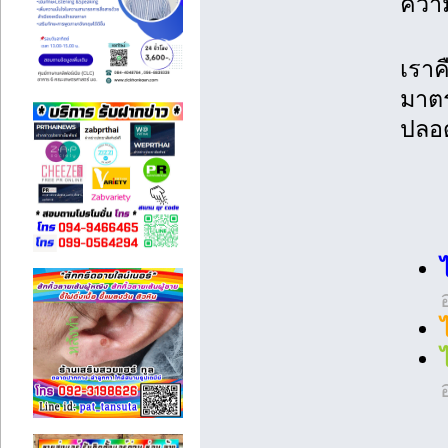
ควา
เราค
มาต
ปลอด