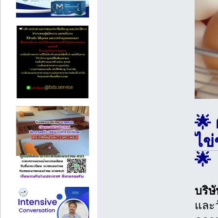
🌟 
ไข
🌟
บริษ
และว