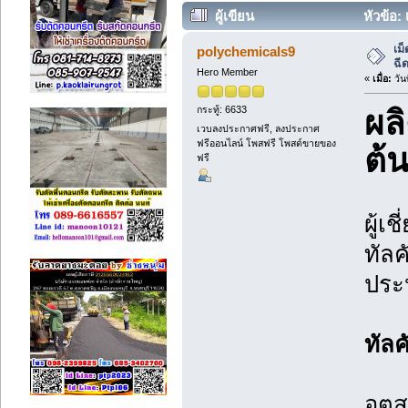
ผู้เขียน
หัวข้อ:
เม
polychemicals9
ฉี
Hero Member
«
เมื่อ:
วัน
กระทู้: 6633
ผล
เวบลงประกาศฟรี, ลงประกาศ
ฟรีออนไลน์ โพสฟรี โพสต์ขายของ
ต้
ฟรี
ผู้เ
ทัล
ประ
ทัล
อุต