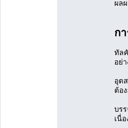
ผลผล
กา
ทัล
อย่
อุต
ต้อ
บรร
เนื