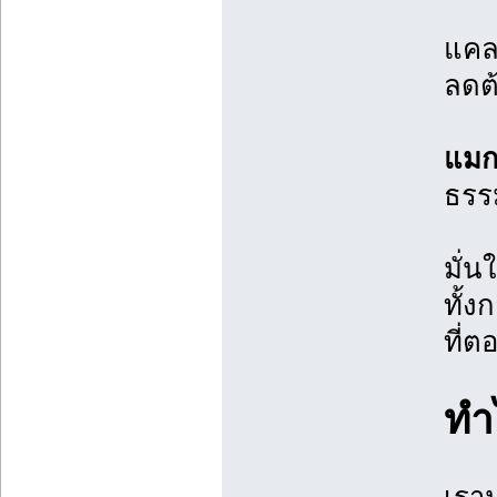
แคล
ลดต้
แมก
ธรร
มั่น
ทั้
ที่ต
ทำ