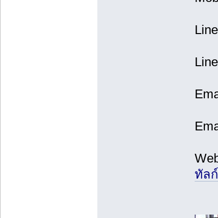
Line
Line
Ema
Emai
Web
ทัล