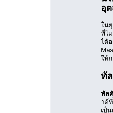
อุ
ในยุ
ที่ไ
ได้อ
Mast
ให้
ทั
ทัล
วด์ท
เป็น