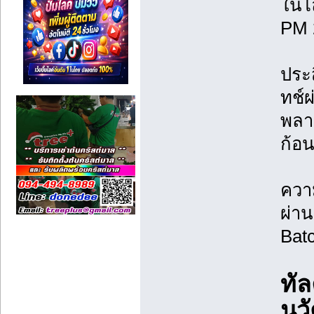
ในไ
PM 2
ประ
ทช์
พลาส
ก้อน
ควา
ผ่าน
Bat
ทั
นว