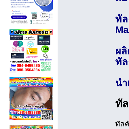
ทัล
Ma
ผลิ
ทั
นำ
ทั
ทัล