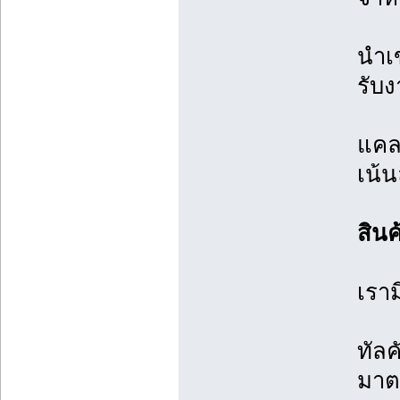
นำเ
รับ
แคล
เน้
สิน
เรา
ทัล
มาต