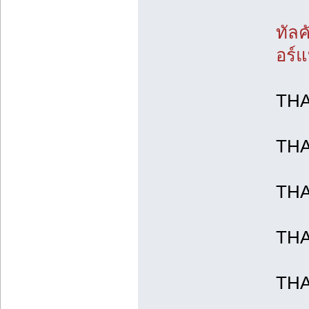
ทัล
อร์
THA
THA
THA
THA
THA