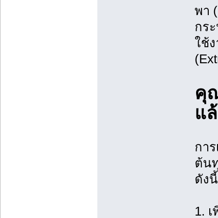
พา (
กระบ
ใช้
(Ext
คุ
แล้
การเ
ต้นท
ดังนี้
1. เ