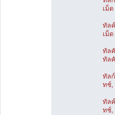
ทัลก
เม็ด
ทัลค
เม็ด
ทัลค
ทัลค
ทัลก
ทช์,
ทัลค
ทช์,