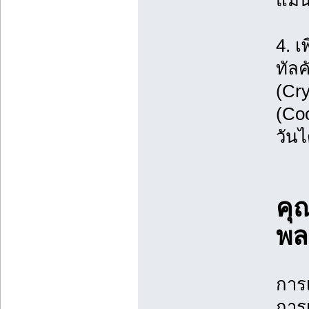
แม่
4. เ
ทัลค
(Cry
(Coo
วัน
คุ
พล
การ
การเ