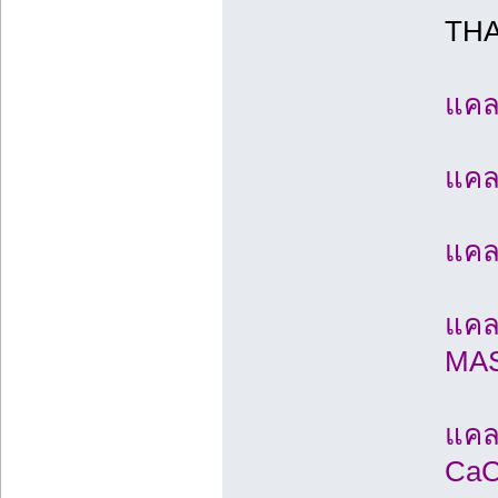
THA
แคล
แคล
แคล
แคล
MA
แคล
Ca