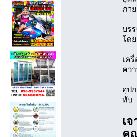
ภาย
บรร
โดย
เครื
ควา
อุป
ทับ
เจ
คุ