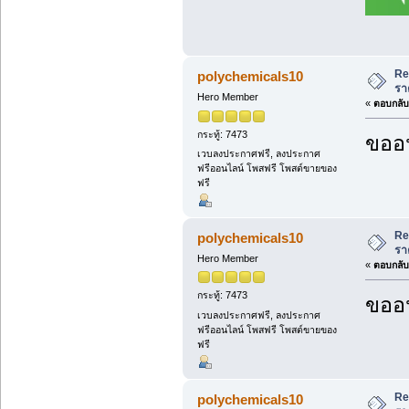
Re
polychemicals10
รา
Hero Member
«
ตอบกลับ 
กระทู้: 7473
ขออน
เวบลงประกาศฟรี, ลงประกาศ
ฟรีออนไลน์ โพสฟรี โพสต์ขายของ
ฟรี
Re
polychemicals10
รา
Hero Member
«
ตอบกลับ 
กระทู้: 7473
ขออน
เวบลงประกาศฟรี, ลงประกาศ
ฟรีออนไลน์ โพสฟรี โพสต์ขายของ
ฟรี
Re
polychemicals10