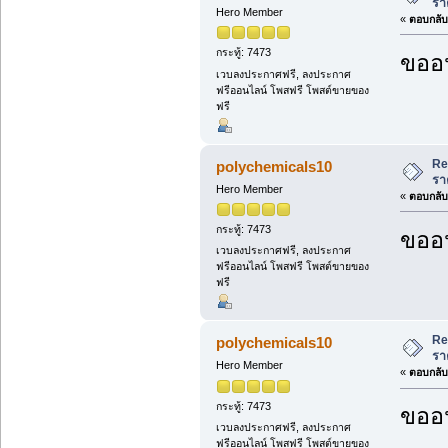
รา
Hero Member
«
ตอบกลับ 
กระทู้: 7473
ขออน
เวบลงประกาศฟรี, ลงประกาศ
ฟรีออนไลน์ โพสฟรี โพสต์ขายของ
ฟรี
Re
polychemicals10
รา
Hero Member
«
ตอบกลับ 
กระทู้: 7473
ขออน
เวบลงประกาศฟรี, ลงประกาศ
ฟรีออนไลน์ โพสฟรี โพสต์ขายของ
ฟรี
Re
polychemicals10
รา
Hero Member
«
ตอบกลับ 
กระทู้: 7473
ขออน
เวบลงประกาศฟรี, ลงประกาศ
ฟรีออนไลน์ โพสฟรี โพสต์ขายของ