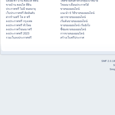
ปล่อยเช่า บ้าน คอนโด ที่ดิน
โพสขายสินค้าตรงกลุ่มเป้าหมาย
ขายบ้าน คอนโด ที่ดิน
โฆษณาเลื่อนประกาศได้
ประกาศฟรี ไม่มี หมดอายุ
ขายของออนไลน์
เว็บประกาศฟรี ติดอันดับ
แนะนำ 6 วิธีขายของออนไลน์
ฝากร้านฟรี โพ ส ฟรี
อยากขายของออนไลน์
ลงประกาศฟรี กรุงเทพ
เริ่มต้นขายของออนไลน์
ลงประกาศฟรี ทั่วไทย
ขายของออนไลน์ เริ่มยังไง
ลงประกาศโฆษณาฟรี
ชี้ช่องขายของออนไลน์
ลงประกาศฟรี 2023
การขายของออนไลน์
รวมเว็บลงประกาศฟรี
สร้างเว็บฟรีประกาศ
SMF 2.0.1
S
Simp