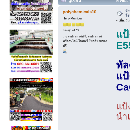
ผู้เขียน
หัวข้อ:
จำ
polychemicals10
โร
Hero Member
«
เมื่อ:
วัน
กระทู้: 7473
แป
เวบลงประกาศฟรี, ลงประกาศ
ฟรีออนไลน์ โพสฟรี โพสต์ขายของ
E5
ฟรี
ทัล
แป้
Ca
แป้
นำเ