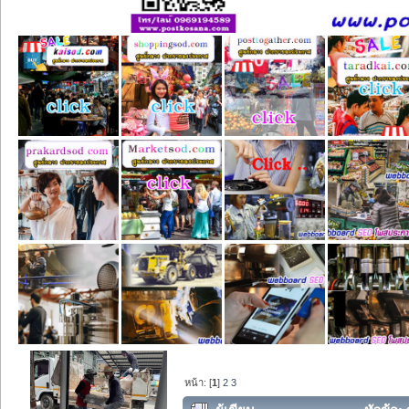
หน้า: [
1
]
2
3