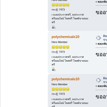
«
ตอบกลับ 
กระทู้: 7473
ขออน
เวบลงประกาศฟรี, ลงประกาศ
ฟรีออนไลน์ โพสฟรี โพสต์ขายของ
ฟรี
Re
polychemicals10
รา
Hero Member
«
ตอบกลับ 
กระทู้: 7473
ขออน
เวบลงประกาศฟรี, ลงประกาศ
ฟรีออนไลน์ โพสฟรี โพสต์ขายของ
ฟรี
Re
polychemicals10
รา
Hero Member
«
ตอบกลับ 
กระทู้: 7473
ขออน
เวบลงประกาศฟรี, ลงประกาศ
ฟรีออนไลน์ โพสฟรี โพสต์ขายของ
ฟรี