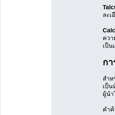
Talc
ละเอ
Cal
ความ
เป็น
กา
สำหร
เป็น
ผู้น
คำค้