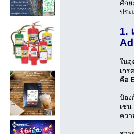
ศักย
ประเ
1.
Ad
ในอุ
เกรด
คือ E
ป้อง
เช่น
ความ
สารช