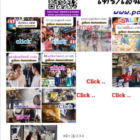
หน้า: [
1
]
2
3
4