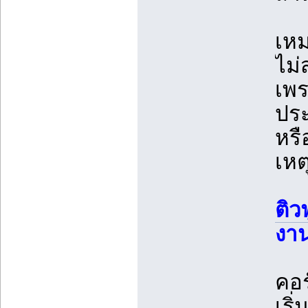
เหม
ไม่
เพร
ประ
หรื
เหต
ติว
งาน
คอร
เริ