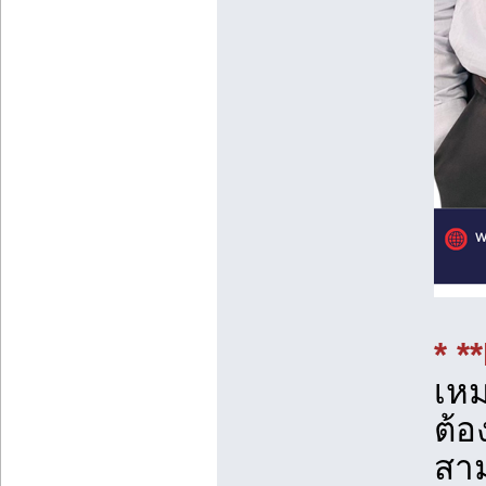
* *
เหม
ต้อ
สาม