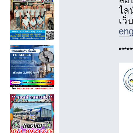
สอ
ไลน
เว็
eng
*****