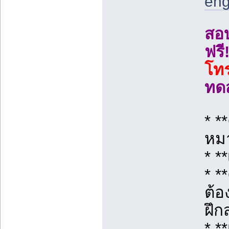
eng
สอบ
ฟรี
โท
ทดส
* *
หม
* *
* *
ต้อ
ฝึก
* *