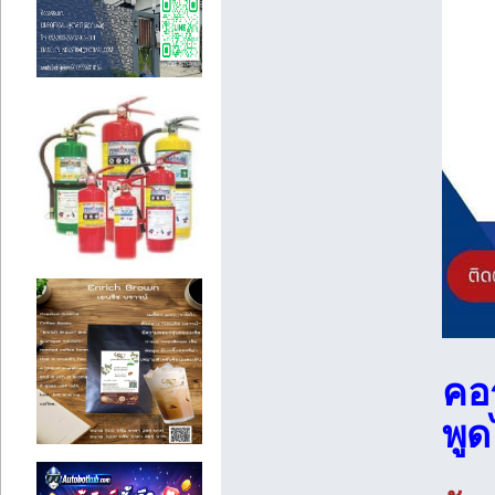
คอร
พูด