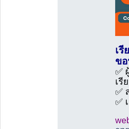
เร
ขอ
✅ ผ
เรี
✅ ส
✅ เ
web