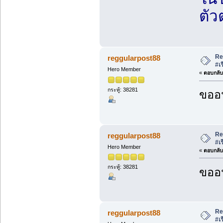
ตัว
Re
reggularpost88
#เ
Hero Member
«
ตอบกลับ 
กระทู้: 38281
ขออน
Re
reggularpost88
#เ
Hero Member
«
ตอบกลับ 
กระทู้: 38281
ขออน
Re
reggularpost88
#เ