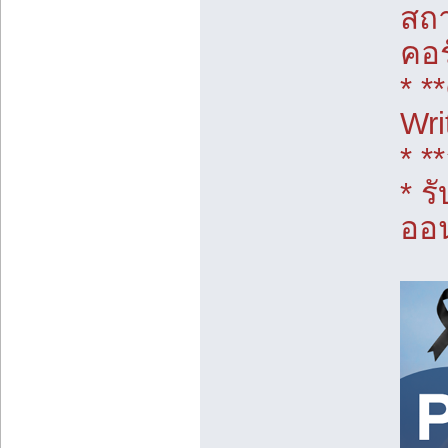
สถา
คอร
* *
Wri
* *
* ร
ออ