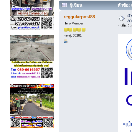
ผู้เขียน
หัวข้อ:
ครั้ง)
เร
reggularpost88
ภา
Hero Member
«
เมื่อ:
วัน
กระทู้: 38281