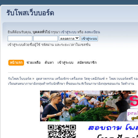
รับโพสเว็บบอร์ด
ยินดีต้อนรับคุณ,
บุคคลทั่วไป
กรุณา
เข้าสู่ระบบ
หรือ
ลงทะเบียน
เข้าสู่ระบบด้วยชื่อผู้ใช้ รหัสผ่าน และระยะเวลาในเซสชั่น
หน้าแรก
ช่วยเหลือ
ค้นหา
เข้าสู่ระบบ
สมัครสมาชิก
รับโพสเว็บบอร์ด
»
อุตสาหกรรม เครื่องจักร-เครื่องกล วัสดุ-เคมีภัณฑ์
»
โพสเวบบอร์ดฟรี รอง
เรียนสนทนาภาษาอังกฤษสำหรับนักศึกษา ที่ขอนแก่น #เรียนภาษาอังกฤษขอนแก่น วัยทํางาน