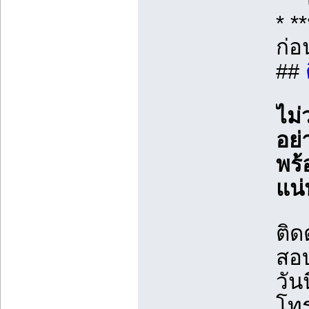
* *
ก่อ
##
ไม่
อย่
พร้
แน่
ติด
สอบ
วัน
โท