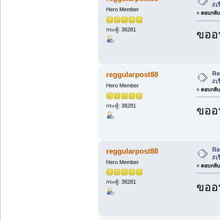
#เ
Hero Member
«
ตอบกลับ 
กระทู้: 38281
ขออน
Re
reggularpost88
#เ
Hero Member
«
ตอบกลับ 
กระทู้: 38281
ขออน
Re
reggularpost88
#เ
Hero Member
«
ตอบกลับ 
กระทู้: 38281
ขออน