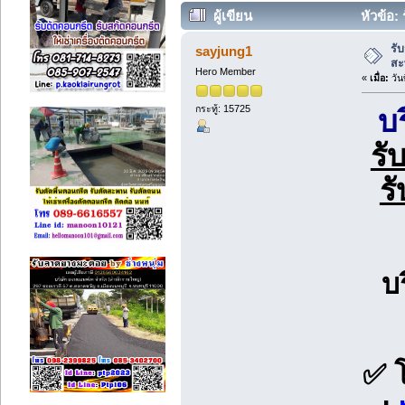
ผู้เขียน
หัวข้อ:
(อ่าน 6150 ครั้ง)
รั
sayjung1
สะ
Hero Member
«
เมื่อ:
วัน
กระทู้: 15725
บ
รั
ร
บ
✅ 