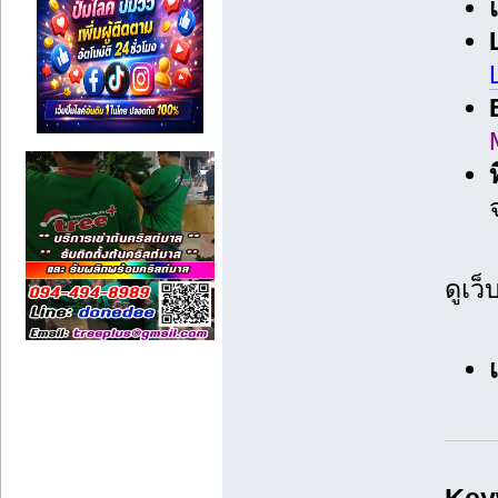
ท
ดูเว็