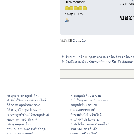
Hero Member
«
ตอบกลับ 
กระทู้: 15725
ขออน
หน้า: [
1
]
2
3
...
15
รับโพสเว็บบอร์ด
»
อุตสาหกรรม เครื่องจักร-เครื่องกล
รับจ้างตัดคอนกรีต / รับเหมาตัดคอนกรีต: รับตัดสะ
กลยุทธ์การหาลูกค้าใหม่
หากลยุทธ์เพิ่มยอดขาย
ทํายังไงให้ขายของดี ออนไลน์
ทําไงให้ลูกค้าเข้าร้านเยอะ ๆ
วิธีการหาลูกค้าของ sale
กลยุทธ์เพิ่มยอดขาย
วิธีหาลูกค้ากลุ่มเป้าหมาย
เคล็ดลับขายของดี
การหาลูกค้าใหม่ รักษาลูกค้าเก่า
ค้าขายไม่ดีทำอย่างไรดี
ช่องทางการเข้าถึงลูกค้า
งานโพสโปรโมทงาน
เพิ่มฐานลูกค้าใหม่
ทํายังไงให้ขายของดี ออนไลน์
รวมเว็บลงประกาศฟรี ล่าสุด
รวม SMFขายสินค้า
รวมเว็บประกาศฟรี
ประกาศฟรีออนไลน์