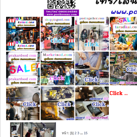
หน้า: [
1
]
2
3
...
15