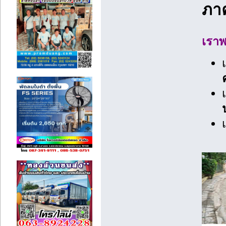
ภา
เราพ