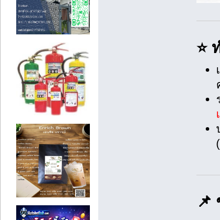
⭐ ท
📌 