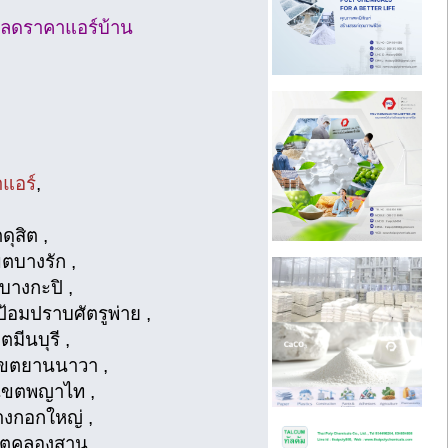
นลดราคาแอร์บ้าน
าแอร์
,
ุสิต ,
ขตบางรัก ,
บางกะปิ ,
ป้อมปราบศัตรูพ่าย ,
มีนบุรี ,
 เขตยานนาวา ,
น เขตพญาไท ,
บางกอกใหญ่ ,
เขตคลองสาน ,