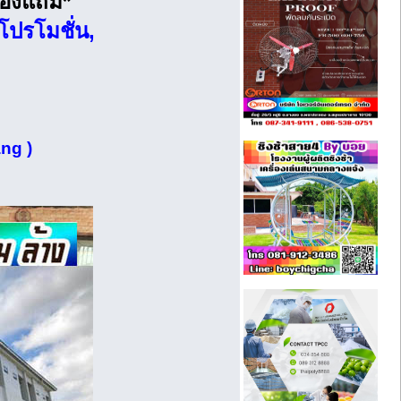
ีของแถม*
โปรโมชั่น,
ng )