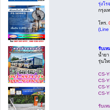
รุ่งโรจ
กรุง
โทร.
(Line
รับเห
น้ำยา
รุ่นให
CS-YN
CS-YN
CS-YN
CS-YN
รับเห