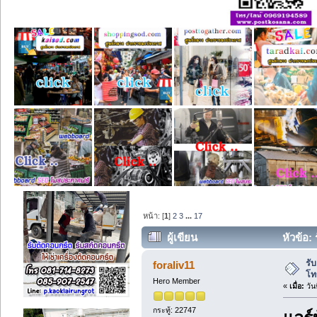
หน้า: [
1
]
2
3
...
17
ผู้เขียน
หัวข้อ:
รั
foraliv11
โท
Hero Member
«
เมื่อ:
วัน
กระทู้: 22747