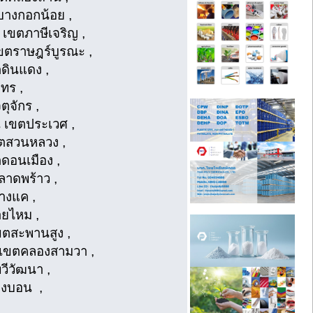
ตบางกอกน้อย ,
 เขตภาษีเจริญ ,
เขตราษฎร์บูรณะ ,
ตดินแดง ,
าทร ,
ตุจักร ,
น เขตประเวศ ,
เขตสวนหลวง ,
ตดอนเมือง ,
ตลาดพร้าว ,
บางแค ,
ายไหม ,
เขตสะพานสูง ,
าน เขตคลองสามวา ,
วีวัฒนา ,
บางบอน ,