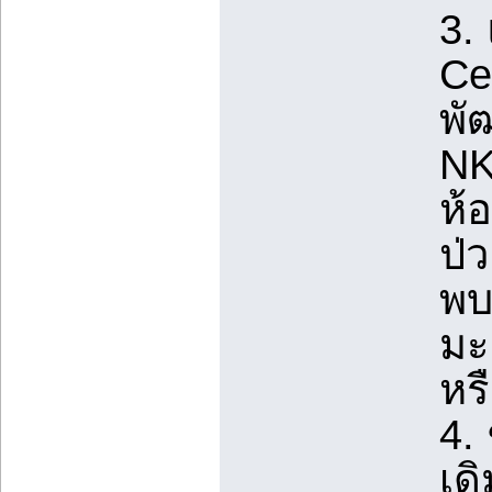
3.
Ce
พั
NK
ห้
ป่
พบ
มะ
หร
4.
เด