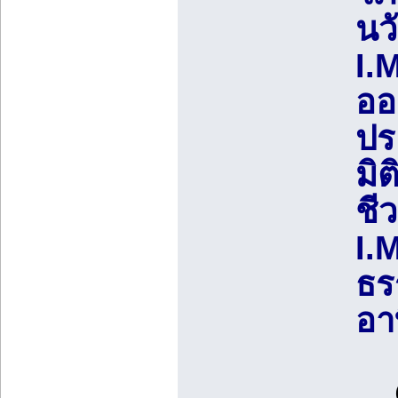
นว
I.
ออก
ปร
มิ
ชี
I.
ธร
อา
Gr