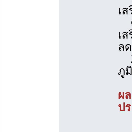
เส
Cr
เส
ลด
Zi
ภู
ผลล
ปร
คว