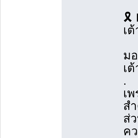
🎗
เต้
มอ
เต
.
เพร
สำ
ส่
คว