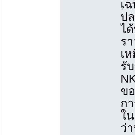
เฉ
ปล
ได
รา
เหม
รั
NK
ขอ
กา
ใน
ว่