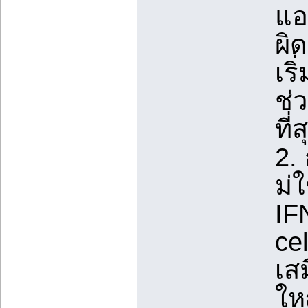
แอ
ผิ
เริ
ช่
ที่
2. 
ม่
IFN
ce
เส
ใหญ