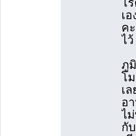
โรค
เอ
คะ
ไว้
ภู
โม
เล
อา
ไม่
กั