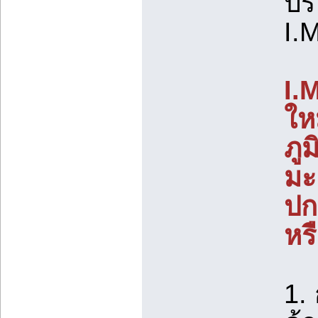
ประ
I.
I.
ให
ภู
มะเ
ปก
หร
1.