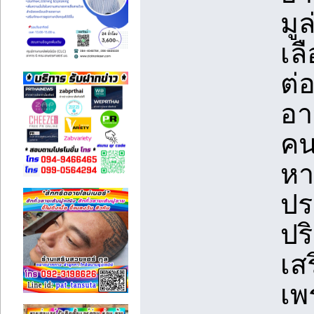
มู
เล
ต่
อา
คน
หา
ปร
ปร
เสร
เพ