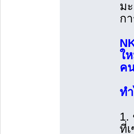
มะ
กา
NK
ให
คน
ทำ
1.
ที่