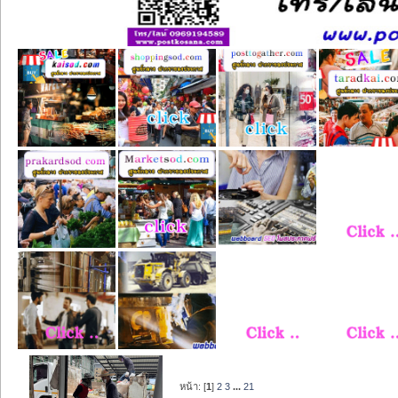
หน้า: [
1
]
2
3
...
21