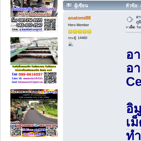
ผู้เขียน
หัวข้อ: 
อา
anatomi88
ภูม
Hero Member
«
เมื่อ:
วัน
กระทู้: 14460
อา
อา
Ce
อิม
เม
ทำ