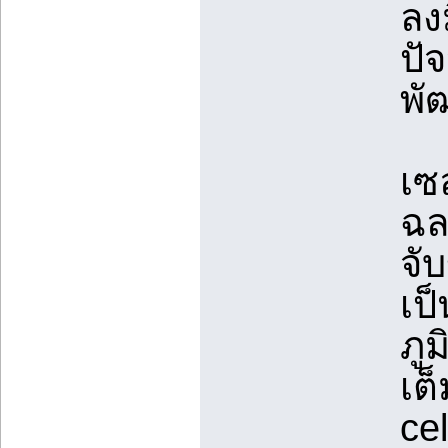
ลง
ปัจ
พั
เซ
ฉล
จับ
เป
ภูม
เต
ce