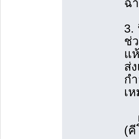
ฉา
3.
ช่
แห้
ส่
กำ
เห
ผู
(ค