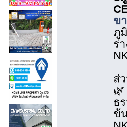
C
ขา
ภูม
ร่า
NK 
ส่
🌿
ธร
ข้
NK