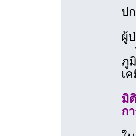
ปกต
ลด
ผู
ปร
ภูม
เค
มิ
กา