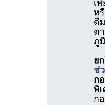
เพี
หร
ดื
ตา
ภูม
ยก
ช่ว
กอ
พิ
กอ