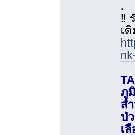
.
‼️ 
เติ
ht
nk-
TA
ภู
สำ
ป่
เล