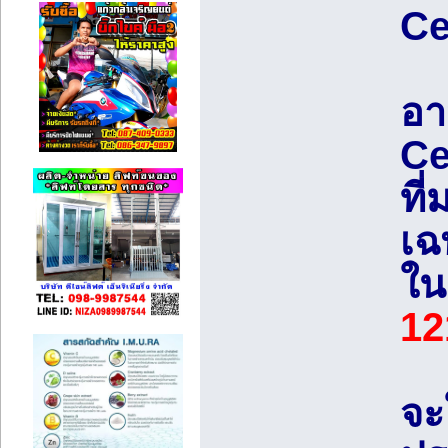
Ce
อา
Cel
ที
เฉ
ใน
12
จะ