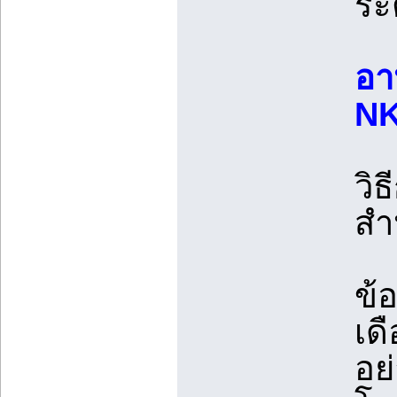
ระต
อา
NK 
วิธ
สำห
ข้
เด
อย