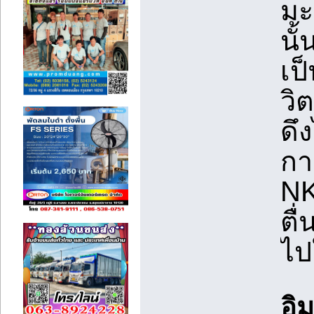
มะ
นั
เป
วิ
ดึง
การ
NK
ตื
ไป
อิ