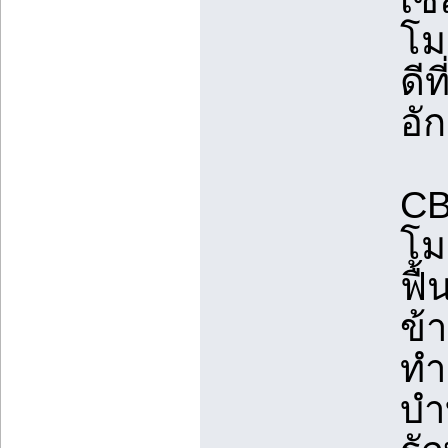
โม
ดีท
อั
CB
โม
ฟื
ข้
ทำ
บำบ