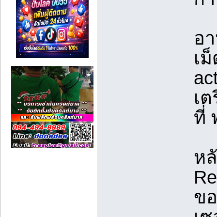
อา
เม
act
เต
ที
หล
Re
ขอ
เซล