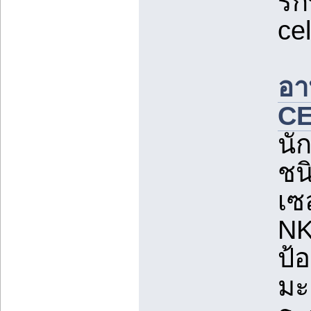
รั
cel
อา
C
นั
ชน
เซ
NK
ป้
มะ