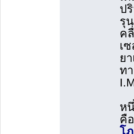
ปร
รุ
คลื
เซ
ยา
ทา
I.
หน
คื
โภ