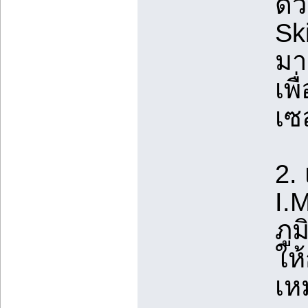
ด้
Sk
มา
เพื
เซล
2.
I.
ภู
ให
เห