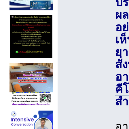
ปร
ผล
อย
เห
ยา
สั
อา
คี
สำ
อา