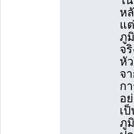
ใน
หล
แต่
ภูม
จร
หั
จา
กา
อย
เป
ภูม