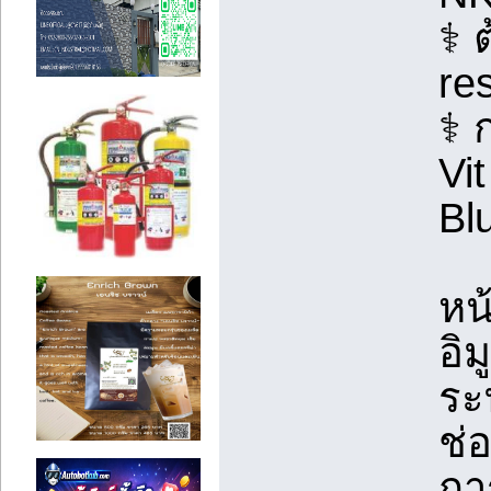
⚕️
re
⚕️ 
Vi
Bl
หน
อิ
ระ
ช่
กา