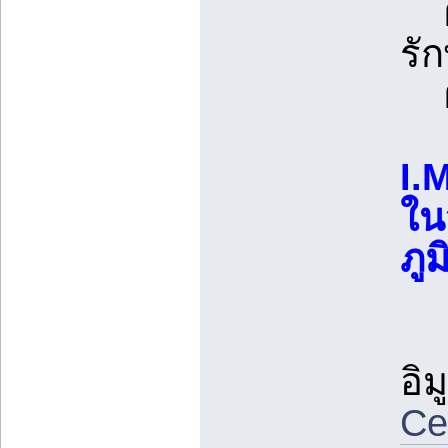
ผู
รั
ผู้
I.
ใน
ภูม
อิม
Ce