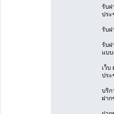
รับฝ
ประช
รับฝ
รับฝ
แบบต
เว็บ
ประช
บริก
ฝากข
ฝากข