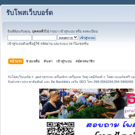
รับโพสเว็บบอร์ด
ยินดีต้อนรับคุณ,
บุคคลทั่วไป
กรุณา
เข้าสู่ระบบ
หรือ
ลงทะเบียน
เข้าสู่ระบบด้วยชื่อผู้ใช้ รหัสผ่าน และระยะเวลาในเซสชั่น
หน้าแรก
ช่วยเหลือ
ค้นหา
เข้าสู่ระบบ
สมัครสมาชิก
รับโพสเว็บบอร์ด
»
อุตสาหกรรม เครื่องจักร-เครื่องกล วัสดุ-เคมีภัณฑ์
»
โพสเวบบอร์ดฟรี รอง
รับฝากข่าวประชาสัมพันธ์ และ ติด Backlinks เสริม SEO โทร 099-0564294,094-9466465