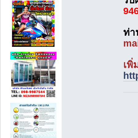
รับ
94
ท่า
mai
เพิ
htt