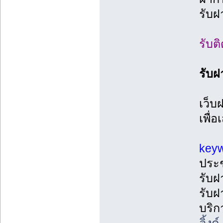
รับฝ
รับต
รับฝ
เว็บ
เพื่
keyw
ประช
รับฝ
รับฝ
บริก
ลิ้งค