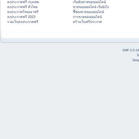
ลงประกาศฟรี กรุงเทพ
เริ่มต้นขายของออนไลน์
ลงประกาศฟรี ทั่วไทย
ขายของออนไลน์ เริ่มยังไง
ลงประกาศโฆษณาฟรี
ชี้ช่องขายของออนไลน์
ลงประกาศฟรี 2023
การขายของออนไลน์
รวมเว็บลงประกาศฟรี
สร้างเว็บฟรีประกาศ
SMF 2.0.1
S
Simp