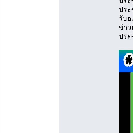
ประช
ประช
รับอ
ข่าว
ประช