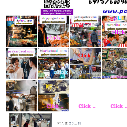
หน้า: [
1
]
2
3
...
15