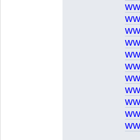
ww
www
ww
ww
www
www
ww
ww
ww
ww
ww