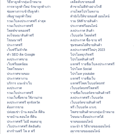
วิธีหาลูกค้ากลุ่มเป้าหมาย
เคล็ดลับขายของดี
การหาลูกค้าใหม่ รักษาลูกค้าเก่า
ค้าขายไม่ดีทำอย่างไรดี
ช่องทางการเข้าถึงลูกค้า
งานโพสโปรโมทงาน
เพิ่มฐานลูกค้าใหม่
ทํายังไงให้ขายของดี ออนไลน์
รวมเว็บลงประกาศฟรี ล่าสุด
รวม SMFขายสินค้า
รวมเว็บประกาศฟรี
ประกาศฟรีออนไลน์
โพสต์ขายของฟรี
ลงประกาศ สินค้า
ลงโฆษณาสินค้าฟรี
เว็บบอร์ด โพสต์ฟรี
โฆษณาฟรี
ลงประกาศ ซื้อ-ขาย ฟรี
ประกาศฟรี
ชุมชนคนไอทีขายสินค้า
เว็บฟรีไม่จำกัด
ลงประกาศฟรีใหม่ๆ 2023
ทำ SEO ติด Google
โปรโมทธุรกิจฟรี
ลงประกาศขาย
โปรโมทสินค้าฟรี
เว็บฟรียอดนิยม
แจกฟรี รายชื่อเว็บลงประกาศฟรี
โพสโฆษณา
โปรโมท Social
ประกาศขายของ
โปรโมท youtube
ประกาศหางาน
แจกฟรี รายชื่อเว็บ
บริการ แนะนำเว็บ
แจกฟรีโพสเว็บบอร์ดsmf
ลงประกาศ
เว็บบอร์ดsmfโพสฟรี
รวมเว็บประกาศฟรี
รายชื่อเว็บบอร์ดขายสินค้าฟรี
รวมเว็บซื้อขาย ใช้งานง่าย
ลงประกาศฟรี เว็บบอร์ด
ลงประกาศฟรี ทุกจังหวัด
เว็บบอร์ดขายสินค้าฟรี
ต้องการขาย
ฟรี เว็บบอร์ด แรงๆ
ปล่อยเช่า บ้าน คอนโด ที่ดิน
โพสขายสินค้าตรงกลุ่มเป้าหมาย
ขายบ้าน คอนโด ที่ดิน
โฆษณาเลื่อนประกาศได้
ประกาศฟรี ไม่มี หมดอายุ
ขายของออนไลน์
เว็บประกาศฟรี ติดอันดับ
แนะนำ 6 วิธีขายของออนไลน์
ฝากร้านฟรี โพ ส ฟรี
อยากขายของออนไลน์