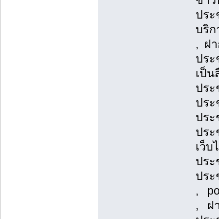
ประช
บริก
, ฝา
ประช
เป็น
ประช
ประช
ประช
ประช
เว็บ
ประช
ประช
, po
, ฝา