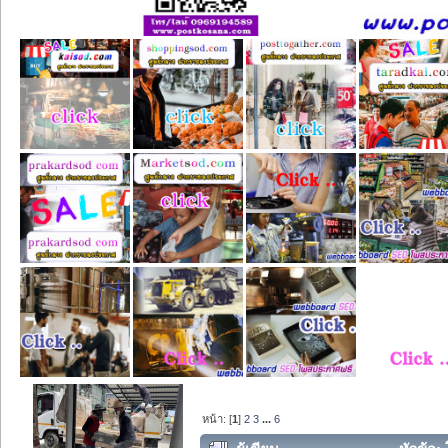
หน้า: [
1
]
2
3
...
6