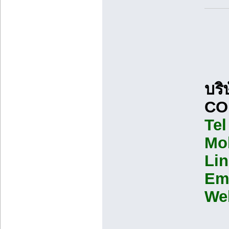
บริ
CO
Tel
Mob
Lin
Ema
We