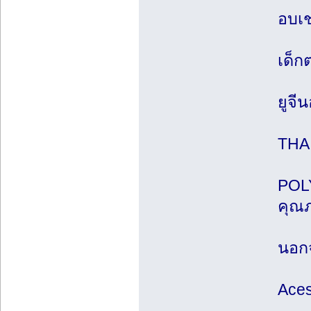
อบเช
เด็ก
ยูจี
THA
POLY
คุณภ
นอกจ
Aces