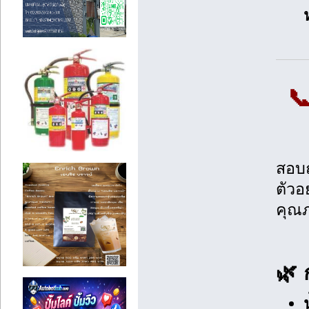

สอบถ
ตัวอ
คุณ
🌿 