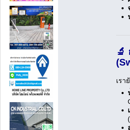
🔬
(S
เราย