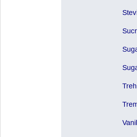
Stev
Sucr
Suga
Suga
Treh
Trem
Vani