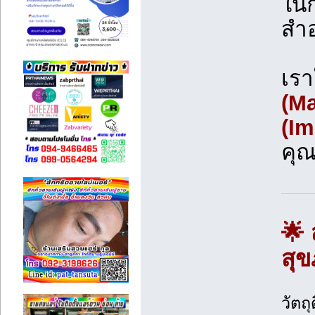
ในก
สำอ
เรา
(Ma
(Im
คุ
🌟 
สุ
วัตถ