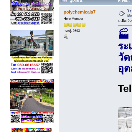
ผู้เขียน
หัวข้อ:
โร
polychemicals7
Me
Hero Member
«
เมื่อ:
วัน
กระทู้: 9893
🏭
ระ
วัต
อุต
Tel