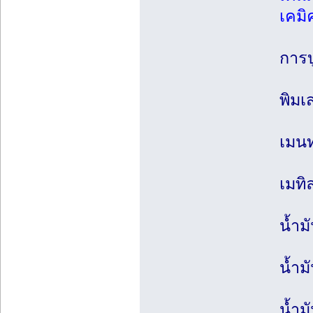
เคมิ
การบ
พิมเ
เมนท
เมทิ
น้ำม
น้ำม
น้ำม