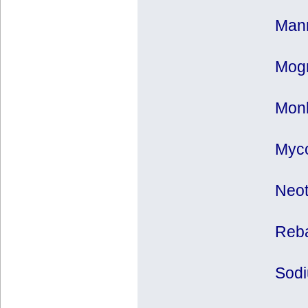
Mann
Mogr
Monk
Myc
Neot
Reba
Sodi