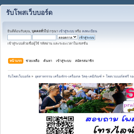
รับโพสเว็บบอร์ด
ยินดีต้อนรับคุณ,
บุคคลทั่วไป
กรุณา
เข้าสู่ระบบ
หรือ
ลงทะเบียน
เข้าสู่ระบบด้วยชื่อผู้ใช้ รหัสผ่าน และระยะเวลาในเซสชั่น
หน้าแรก
ช่วยเหลือ
ค้นหา
เข้าสู่ระบบ
สมัครสมาชิก
รับโพสเว็บบอร์ด
»
อุตสาหกรรม เครื่องจักร-เครื่องกล วัสดุ-เคมีภัณฑ์
»
โพสเวบบอร์ดฟรี รอง