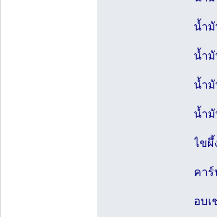
น้ำม
น้ำม
น้ำม
น้ำม
ไขผึ
คาร์
อบเช