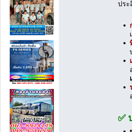
ประส
✅ บ