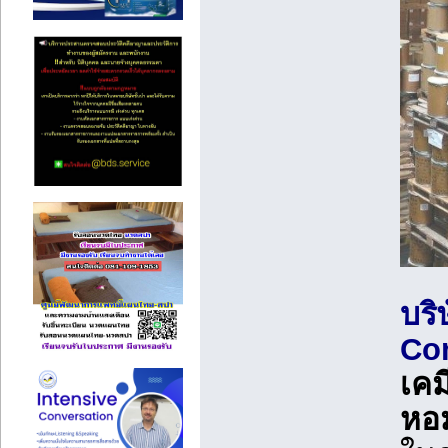
บริ
Co
เคม
หอม