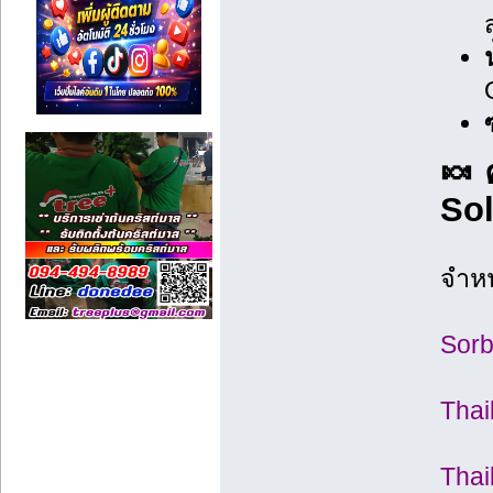
🍬
Sol
จำห
Sorb
Thai
Thai