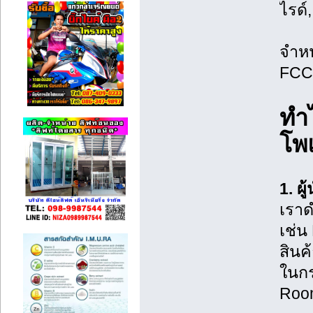
ไรด์,
จำหน
FCC
ทำ
โพ
1. ผ
เราด
เช่น
สินค
ในกร
Room