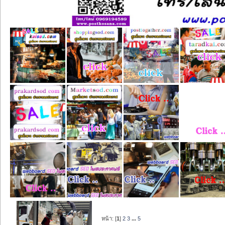
หน้า: [
1
]
2
3
...
5