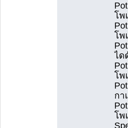
Pot
โพ
Pot
โพ
Pot
ไดด
Pot
โพแ
Po
กาเ
Pot
โพ
Spe