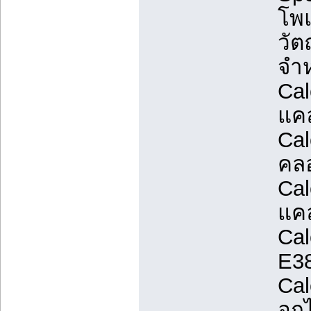
โพแ
วัต
จำห
Cal
แค
Cal
คลอ
Cal
แคล
Cal
E38
Cal
อกไ