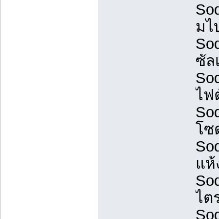
Sod
มไ
Sod
ซัล
Sod
ไฟต
Sod
โซ
Sod
แห้
Sod
ไตร
Sod