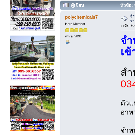
ผู้เขียน
หัวข้อ:
จำ
polychemicals7
รา
Hero Member
«
เมื่อ:
วัน
กระทู้: 9891
จำ
เข้
สำ
03
ตัวแ
อาห
จำหน