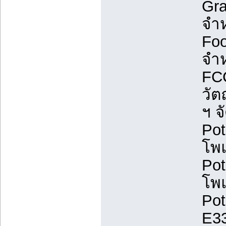
Gra
จำห
Foo
จำห
FCC
วัต
ฯ จ
Pot
โพ
Pot
โพ
Pot
E33