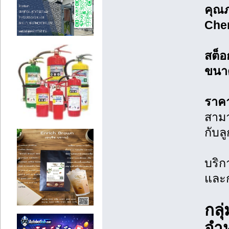
คุณ
Che
สต็อ
ขนา
ราคา
สามา
กับลู
บริก
และก
กลุ
จำ