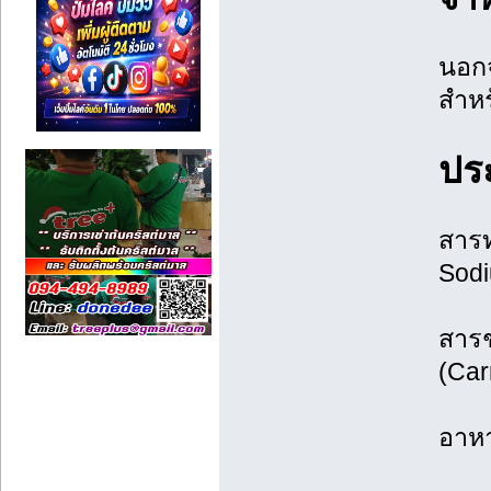
นอกจ
สำหร
ปร
สารท
Sodi
สารช
(Car
อาหา