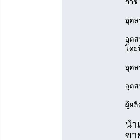
การ 
อุตส
อุตส
โดยท
อุตส
อุต
ผู้ผ
นำเ
ขาย