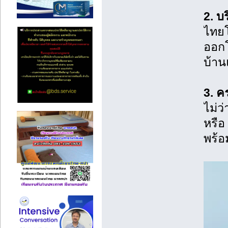
2. บ
ไทยโ
ออกโ
บ้าน
3. ค
ไม่ว
หรือ
พร้อ