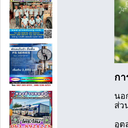
กา
นอก
ส่ว
อุต