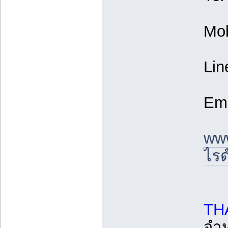
Mob
Lin
Ema
www
ไรด
TH
จำห