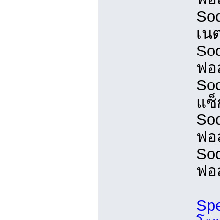
Sod
เนต
Sod
ฟอส
Sod
แซ็
Sod
ฟอส
Sod
ฟอส
Spe