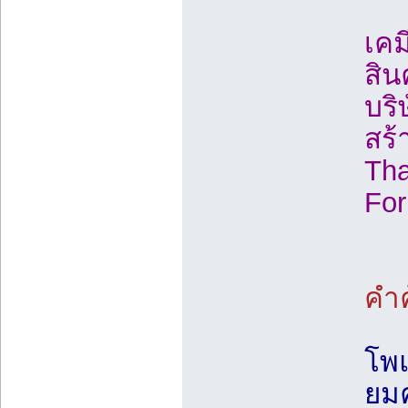
เคม
สินค
บริ
สร้
Tha
For
คำ
โพแ
ยมค