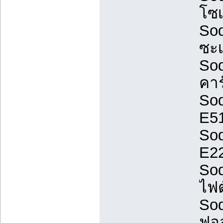
โซ
Sod
ซะเ
Sod
คา
Sod
E51
Sod
E22
Sod
ไฟต
Sod
ฟอ