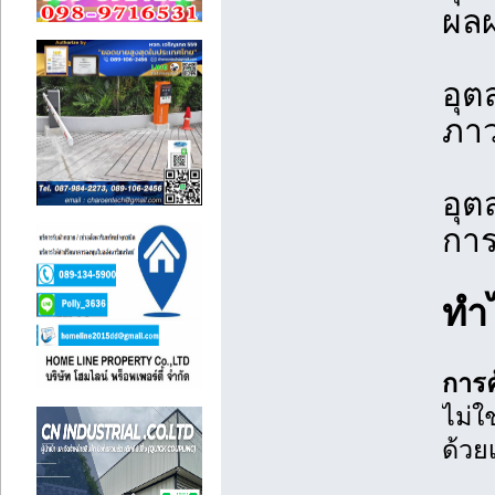
ผลผ
อุต
ภาว
อุต
การ
ทำไ
การค
ไม่ใ
ด้วยเ