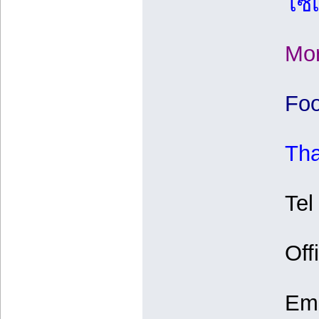
โซเ
Mor
Foo
Tha
Te
Off
Ema