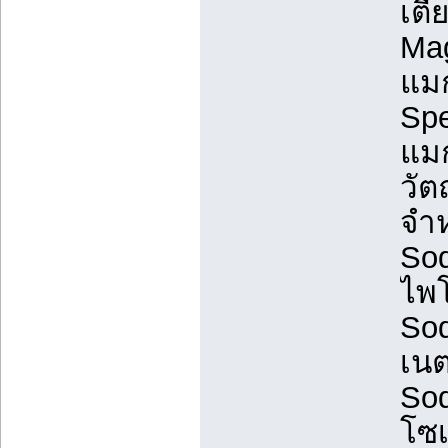
เตี
Mag
แมก
Spe
แมก
วัต
จำห
Sod
ไพโ
Sod
เน
Sod
โซ