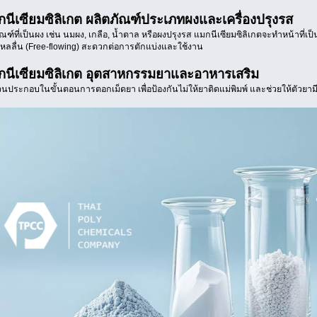
กนีเซียมซิลิเกต ผลิตภัณฑ์ประเภทผงและเครื่องปรุงรส
ณฑ์ที่เป็นผง เช่น นมผง, เกลือ, น้ำตาล หรือผงปรุงรส แมกนีเซียมซิลิเกตจะทำหน้าที่
่ไหลลื่น (Free-flowing) สะดวกต่อการตักแบ่งและใช้งาน
กนีเซียมซิลิเกต อุตสาหกรรมยาและอาหารเสริม
่วนประกอบในขั้นตอนการตอกเม็ดยา เพื่อป้องกันไม่ให้ยาติดแม่พิมพ์ และช่วยให้ตัวย