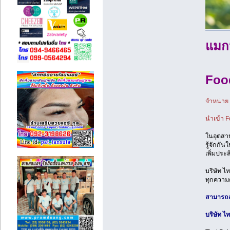
แมกน
Foo
จำหน่าย 
นำเข้า F
ในอุตสาห
รู้จักกั
เพิ่มประ
บริษัท ไ
ทุกความ
สามารถสอ
บริษัท ไ