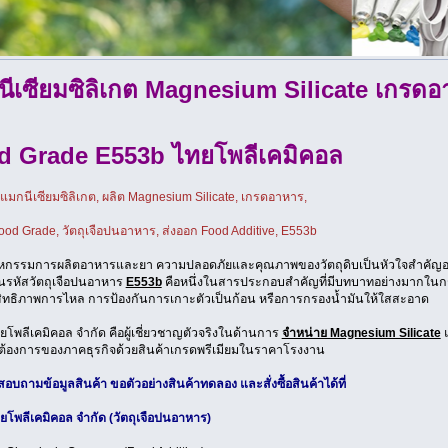
ีเซียมซิลิเกต Magnesium Silicate เกรด
d Grade E553b ไทยโพลีเคมิคอล
แมกนีเซียมซิลิเกต, ผลิต Magnesium Silicate, เกรดอาหาร,
ood Grade, วัตถุเจือปนอาหาร, ส่งออก Food Additive, E553b
กรรมการผลิตอาหารและยา ความปลอดภัยและคุณภาพของวัตถุดิบเป็นหัวใจสำคัญอย่างยิ่
นในรหัสวัตถุเจือปนอาหาร
E553b
คือหนึ่งในสารประกอบสำคัญที่มีบทบาทอย่างมากในก
สิทธิภาพการไหล การป้องกันการเกาะตัวเป็นก้อน หรือการกรองน้ำมันให้ใสสะอาด
ทยโพลีเคมิคอล จำกัด คือผู้เชี่ยวชาญตัวจริงในด้านการ
จำหน่าย Magnesium Silicate
แ
ต้องการของภาคธุรกิจด้วยสินค้าเกรดพรีเมียมในราคาโรงงาน
บถามข้อมูลสินค้า ขอตัวอย่างสินค้าทดลอง และสั่งซื้อสินค้าได้ที่
ทยโพลีเคมิคอล จำกัด (วัตถุเจือปนอาหาร)