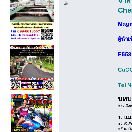
จำหน
Che
Magne
ผู้นำ
E553b
CaCO
Tel 
บทบ
การเลือก
1. แม
แมกนีเซี
กลับมาใส