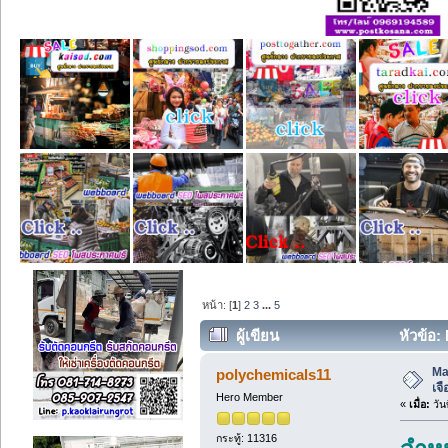
หน้า: [
1
]
2
3
...
5
ผู้เขียน
หัวข้อ:
Ma
polychemicals11
เจ
Hero Member
«
เมื่อ:
วัน
กระทู้: 11316