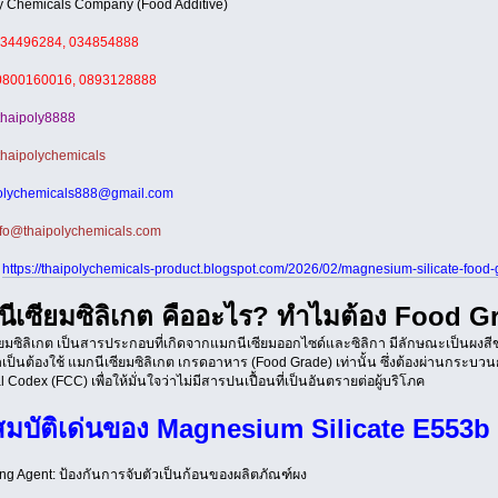
y Chemicals Company (Food Additive)
34496284, 034854888
0800160016, 0893128888
haipoly8888
thaipolychemicals
olychemicals888@gmail.com
fo@thaipolychemicals.com
https://thaipolychemicals-product.blogspot.com/2026/02/magnesium-silicate-food-
ีเซียมซิลิเกต คืออะไร? ทำไมต้อง Food G
ยมซิลิเกต เป็นสารประกอบที่เกิดจากแมกนีเซียมออกไซด์และซิลิกา มีลักษณะเป็นผงสีข
ป็นต้องใช้ แมกนีเซียมซิลิเกต เกรดอาหาร (Food Grade) เท่านั้น ซึ่งต้องผ่านกระ
 Codex (FCC) เพื่อให้มั่นใจว่าไม่มีสารปนเปื้อนที่เป็นอันตรายต่อผู้บริโภค
มบัติเด่นของ Magnesium Silicate E553b
ing Agent: ป้องกันการจับตัวเป็นก้อนของผลิตภัณฑ์ผง