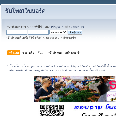
รับโพสเว็บบอร์ด
ยินดีต้อนรับคุณ,
บุคคลทั่วไป
กรุณา
เข้าสู่ระบบ
หรือ
ลงทะเบียน
เข้าสู่ระบบด้วยชื่อผู้ใช้ รหัสผ่าน และระยะเวลาในเซสชั่น
หน้าแรก
ช่วยเหลือ
ค้นหา
เข้าสู่ระบบ
สมัครสมาชิก
รับโพสเว็บบอร์ด
»
อุตสาหกรรม เครื่องจักร-เครื่องกล วัสดุ-เคมีภัณฑ์
»
เคมีภัณฑ์ที่ใช้ในง
แอสต้าแซนทีน สารต้านอนุมูลอิสระ สารชะลอวัย สารต้านแก่ สารแอนตี้ออกซิแดนท์