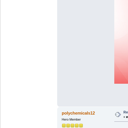
Re
polychemicals12
«
ต
Hero Member