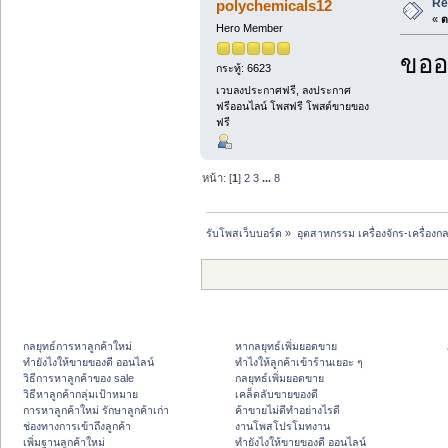
Re
polychemicals12
«
ต
Hero Member
ขออ
กระทู้: 6623
เวบลงประกาศฟรี, ลงประกาศ
ฟรีออนไลน์ โพสฟรี โพสต์ขายของ
ฟรี
หน้า: [
1
]
2
3
...
8
รับโพสเว็บบอร์ด
»
อุตสาหกรรม เครื่องจักร-เครื่องกล
กลยุทธ์การหาลูกค้าใหม่
หากลยุทธ์เพิ่มยอดขาย
ทํายังไงให้ขายของดี ออนไลน์
ทําไงให้ลูกค้าเข้าร้านเยอะ ๆ
วิธีการหาลูกค้าของ sale
กลยุทธ์เพิ่มยอดขาย
วิธีหาลูกค้ากลุ่มเป้าหมาย
เคล็ดลับขายของดี
การหาลูกค้าใหม่ รักษาลูกค้าเก่า
ค้าขายไม่ดีทำอย่างไรดี
ช่องทางการเข้าถึงลูกค้า
งานโพสโปรโมทงาน
เพิ่มฐานลูกค้าใหม่
ทํายังไงให้ขายของดี ออนไลน์