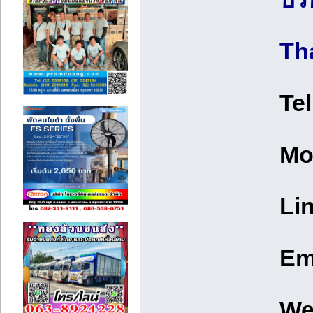
Th
Te
Mo
Lin
Em
We