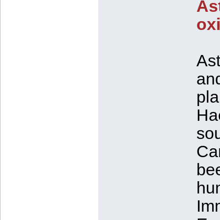
Ast
ox
Ast
and
pla
Hae
sou
Car
bee
hum
Imm