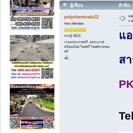
ผู้เขียน
หัวข้อ:
แอ
polychemicals12
«
เม
Hero Member
แอ
กระทู้: 6623
เวบลงประกาศฟรี, ลงประกาศ
ฟรีออนไลน์ โพสฟรี โพสต์ขายของ
ฟรี
สา
PK
Te