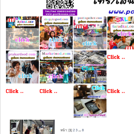
หน้า: [
1
]
2
3
...
8