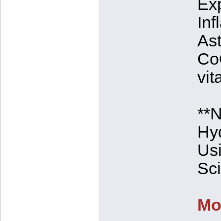
Exp
Inf
Ast
CoQ
vit
**N
Hyd
Us
Sci
Mo