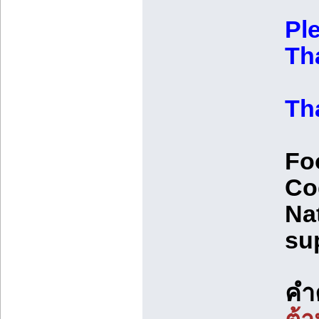
Pl
Th
Th
Fo
Co
Na
su
คำ