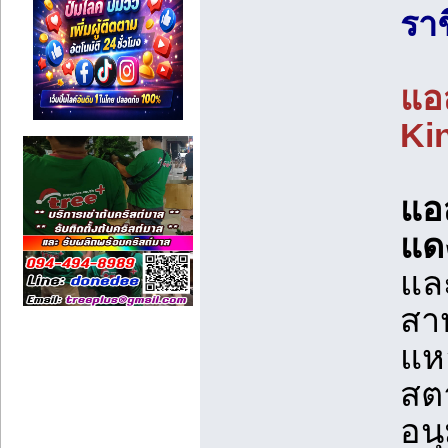
รา
แอ
Kin
แอ
แด
แล
สาห
แห
สตา
อนุ