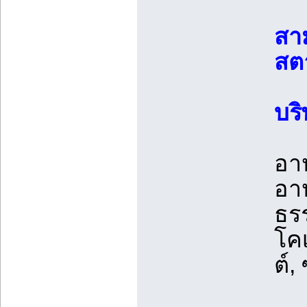
สาม
สต
บริ
อา
อาห
ธรร
โคเ
ต์,