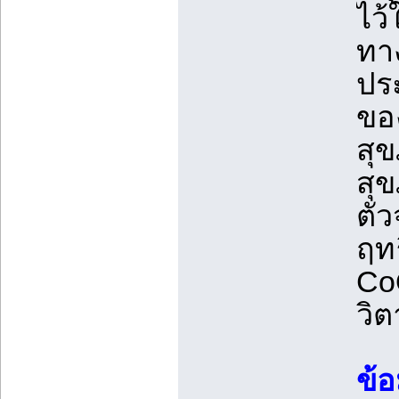
ไว
ทาง
ปร
ของ
สุข
สุ
ตั
ฤทธ
CoQ
วิต
ข้อ