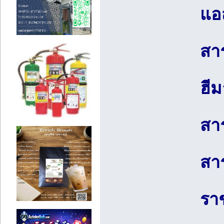
แอ
สา
ฮี
สาร
สาร
รา