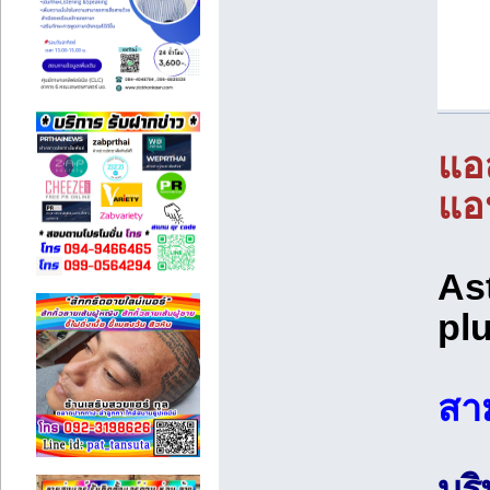
แอ
แอ
As
plu
สาม
บร