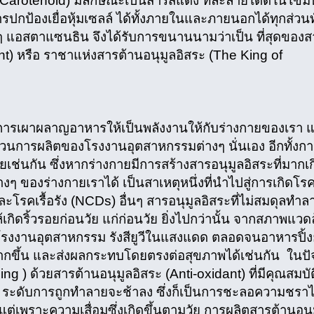
 (Carotenoid) มีลักษณะเป็นสารสีแดง ที่ละลายได้ดีในไขม
ปกป้องเยื่อหุ้มเซลล์ ได้ทั้งภายในและภายนอกได้ทุกส่วนทั
่นๆ แอสตาแซนธิน จึงได้รับการขนานนามว่าเป็น ที่สุดของ
t) หรือ ราชาแห่งสารต้านอนุมูลอิสระ (The King of
วนการเผาผลาญอาหารให้เป็นพลังงานให้กับร่างกายของเรา 
บวนการผลิตของโรงงานอุตสาหกรรมต่างๆ นั่นเอง อีกทั้งกา
ยเช่นกัน ซึ่งหากร่างกายมีการสร้างสารอนุมูลอิสระที่มากเ
 ของร่างกายเราได้ เป็นสาเหตุหนึ่งที่นำไปสู่การเกิดโรค
รคเรื้อรัง (NCDs) อื่นๆ สารอนุมูลอิสระที่ไม่สมดุลทำล
เกิดริ้วรอยก่อนวัย แก่ก่อนวัย ยิ่งไปกว่านั้น จากสภาพแวดล
 โรงงานอุตสาหกรรม รังสียูวีในแสงแดด ตลอดจนอาหารปิ้ง
ากขึ้น และส่งผลกระทบโดยตรงต่อสุขภาพได้เช่นกัน ในปัจ
) ด้วยสารต้านอนุมูลอิสระ (Anti-oxidant) ที่มีคุณสมบัต
 ระดับการถูกทำลายจะช้าลง ซึ่งก็เป็นการชะลอความชราได้
่เพราะความเสื่อมซึ่งเกิดขึ้นตามวัย การผลิตสารต้านอนุ