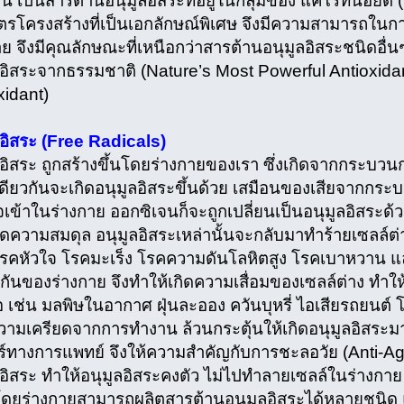
น เป็นสารต้านอนุมูลอิสระที่อยู่ในกลุ่มของ แคโรทีนอยด์
ูตรโครงสร้างที่เป็นเอกลักษณ์พิเศษ จึงมีความสามารถในการ
าย จึงมีคุณลักษณะที่เหนือกว่าสารต้านอนุมูลอิสระชนิดอื
ลอิสระจากธรรมชาติ (Nature’s Most Powerful Antioxidan
xidant)
ลอิสระ (Free Radicals)
ลอิสระ ถูกสร้างขึ้นโดยร่างกายของเรา ซึ่งเกิดจากกระบ
ียวกันจะเกิดอนุมูลอิสระขึ้นด้วย เสมือนของเสียจากกระ
เข้าในร่างกาย ออกซิเจนก็จะถูกเปลี่ยนเป็นอนุมูลอิสระด้ว
ความสมดุล อนุมูลอิสระเหล่านั้นจะกลับมาทำร้ายเซลล์ต่างๆ
โรคหัวใจ โรคมะเร็ง โรคความดันโลหิตสูง โรคเบาหวาน และโ
้มกันของร่างกาย จึงทำให้เกิดความเสื่อมของเซลล์ต่าง ทำให้
 เช่น มลพิษในอากาศ ฝุ่นละออง ควันบุหรี่ ไอเสียรถยนต์
ามเครียดจากการทำงาน ล้วนกระตุ้นให้เกิดอนุมูลอิสระม
์ทางการแพทย์ จึงให้ความสำคัญกับการชะลอวัย (Anti-Aging 
ลอิสระ ทำให้อนุมูลอิสระคงตัว ไม่ไปทำลายเซลล์ในร่างกาย
 โดยร่างกายสามารถผลิตสารต้านอนุมูลอิสระได้หลายชนิด แต