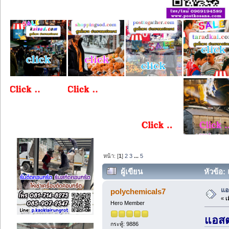
หน้า: [
1
]
2
3
...
5
ผู้เขียน
หัวข้อ:
แอ
polychemicals7
«
เม
Hero Member
แอสต
กระทู้: 9886