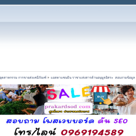
านอุตสาหกรรม การขายส่งเคมีภัณฑ์
»
แอสตาแซนธิน ราชาแห่งสารต้านอนุมูลอิสระ  สอบถามข้อมูล