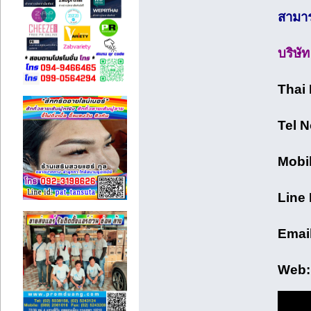
สามารถ
บริษั
Thai
Tel N
Mobil
Line 
Email
Web