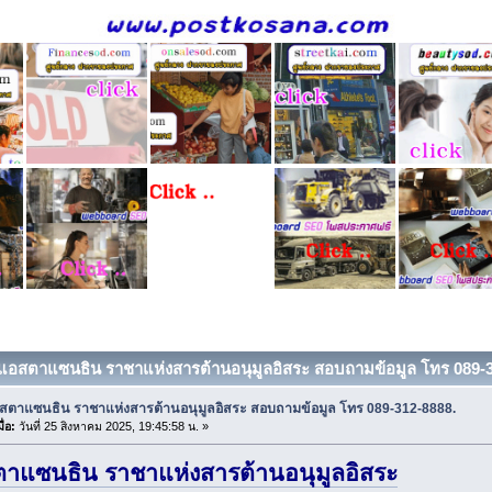
 แอสตาแซนธิน ราชาแห่งสารต้านอนุมูลอิสระ สอบถามข้อมูล โทร 089-312
สตาแซนธิน ราชาแห่งสารต้านอนุมูลอิสระ สอบถามข้อมูล โทร 089-312-8888.
ื่อ:
วันที่ 25 สิงหาคม 2025, 19:45:58 น. »
าแซนธิน ราชาแห่งสารต้านอนุมูลอิสระ