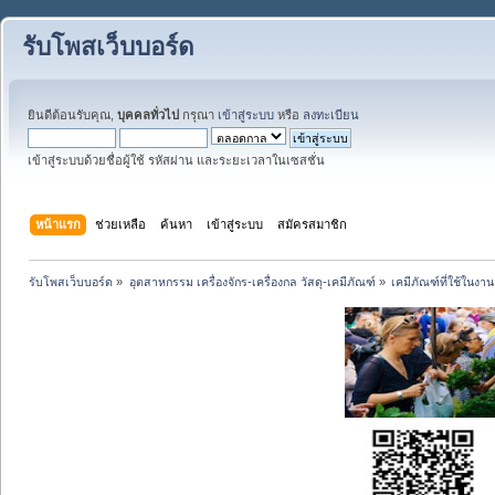
รับโพสเว็บบอร์ด
ยินดีต้อนรับคุณ,
บุคคลทั่วไป
กรุณา
เข้าสู่ระบบ
หรือ
ลงทะเบียน
เข้าสู่ระบบด้วยชื่อผู้ใช้ รหัสผ่าน และระยะเวลาในเซสชั่น
หน้าแรก
ช่วยเหลือ
ค้นหา
เข้าสู่ระบบ
สมัครสมาชิก
รับโพสเว็บบอร์ด
»
อุตสาหกรรม เครื่องจักร-เครื่องกล วัสดุ-เคมีภัณฑ์
»
เคมีภัณฑ์ที่ใช้ในง