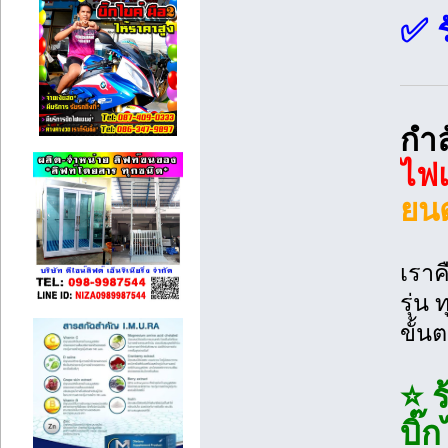
✅ ร
กำล
ไฟแ
ยนต
เราค
รุ่น 
ขั้น
⭐ ร
บิ๊