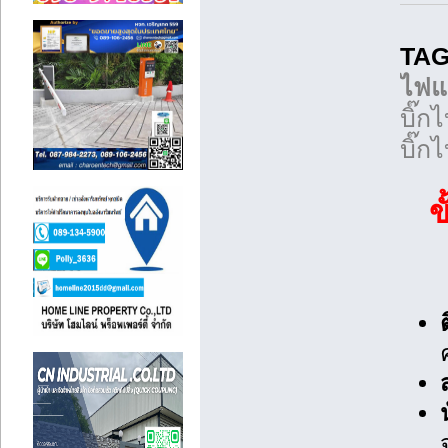
TAG
ไฟแน
บิ๊ก
บิ๊ก
ข