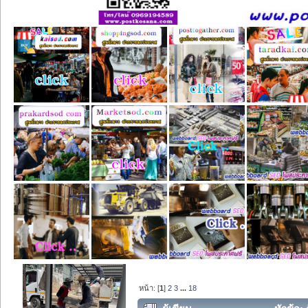
หน้า: [
1
]
2
3
...
18