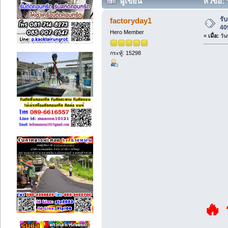
ผู้เขียน
หัวข้อ: 
รับ
factoryday1
40
Hero Member
«
เมื่อ:
วัน
กระทู้: 15298
🔥 