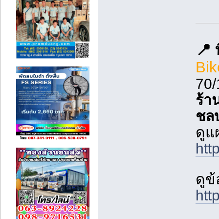
📍 ท
Bi
70/
ร้า
ชลบ
ดูแ
htt
ดูข
htt