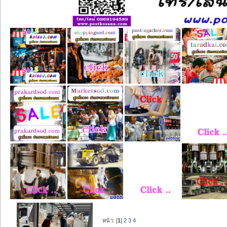
หน้า: [
1
]
2
3
4