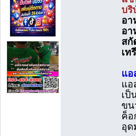
บริ
อาห
อาห
สกั
เทร
แอ
แอส
เป็
ขนา
ค็อ
อุด