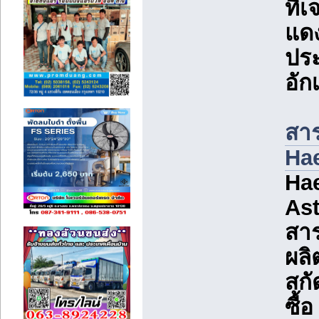
ที่
แดง
ประ
อัก
สาร
Hae
Hae
Ast
สาร
ผลิ
สกั
ซื้