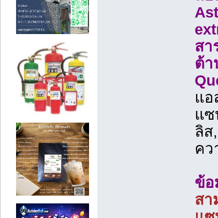
Ast
ext
สาร
ต้า
Que
แอ
แซน
ลิส
ควา
ข้อ
สาม
แซ