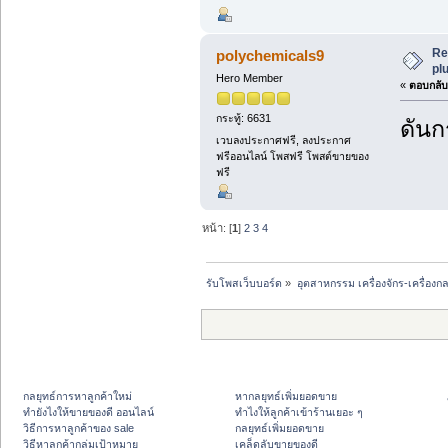
Re
polychemicals9
plu
Hero Member
«
ตอบกลับ 
กระทู้: 6631
ดันกร
เวบลงประกาศฟรี, ลงประกาศ
ฟรีออนไลน์ โพสฟรี โพสต์ขายของ
ฟรี
หน้า: [
1
]
2
3
4
รับโพสเว็บบอร์ด
»
อุตสาหกรรม เครื่องจักร-เครื่องกล
กลยุทธ์การหาลูกค้าใหม่
หากลยุทธ์เพิ่มยอดขาย
ทํายังไงให้ขายของดี ออนไลน์
ทําไงให้ลูกค้าเข้าร้านเยอะ ๆ
วิธีการหาลูกค้าของ sale
กลยุทธ์เพิ่มยอดขาย
วิธีหาลูกค้ากลุ่มเป้าหมาย
เคล็ดลับขายของดี