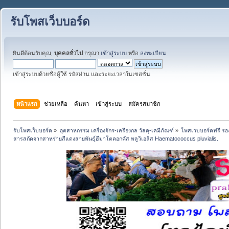
รับโพสเว็บบอร์ด
ยินดีต้อนรับคุณ,
บุคคลทั่วไป
กรุณา
เข้าสู่ระบบ
หรือ
ลงทะเบียน
เข้าสู่ระบบด้วยชื่อผู้ใช้ รหัสผ่าน และระยะเวลาในเซสชั่น
หน้าแรก
ช่วยเหลือ
ค้นหา
เข้าสู่ระบบ
สมัครสมาชิก
รับโพสเว็บบอร์ด
»
อุตสาหกรรม เครื่องจักร-เครื่องกล วัสดุ-เคมีภัณฑ์
»
โพสเวบบอร์ดฟรี รอง
สารสกัดจากสาหร่ายสีแดงสายพันธุ์ฮีมาโตคอกคัส พลูวิเอลิส Haematococcus pluvialis.