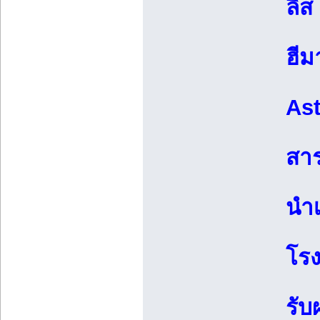
ลิส
ฮีม
Ast
สาร
นำเ
โรง
รั