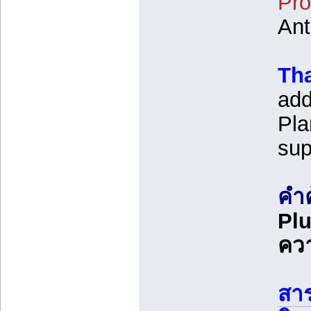
Pro
Ant
Tha
add
Pla
sup
คำค
Plu
ควา
สาร