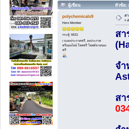
ผู้เขียน
หัวข้อ:
สา
polychemicals9
«
เม
Hero Member
สาร
กระทู้: 6631
เวบลงประกาศฟรี, ลงประกาศ
(H
ฟรีออนไลน์ โพสฟรี โพสต์ขายของ
ฟรี
จำห
As
สาร
03