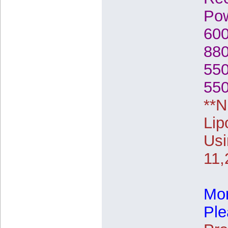
Pow
600
880
550
550
**N
Lip
Usi
11,
Mor
Ple