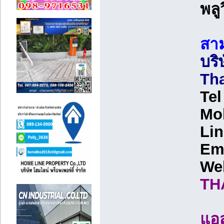
พลู
สาม
บริ
Tha
Tel
Mob
Lin
Em
We
TH
แอ