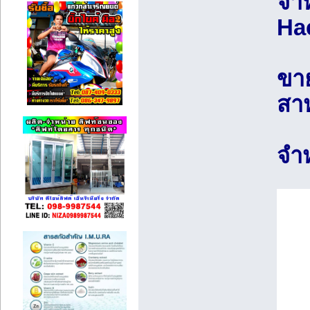
จำ
Ha
ขาย
สา
จำ