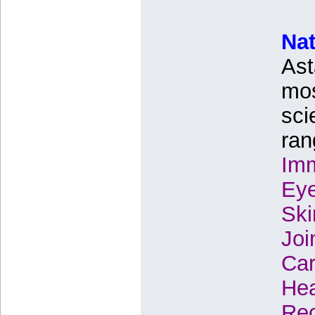
Nat
Ast
mos
sci
ran
Im
Eye
Ski
Joi
Car
Hea
Rec