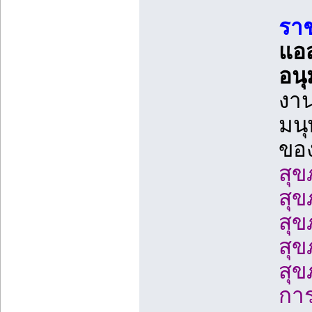
ราช
แอส
อนุ
งาน
มนุ
ขอ
สุข
สุ
สุข
สุข
สุ
การ