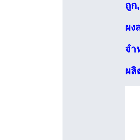
ถูก,
ผงส
จำห
ผลิ