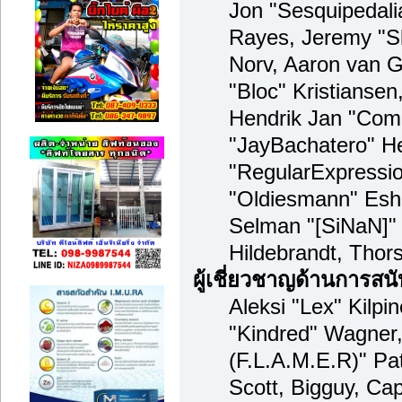
Jon "Sesquipedalia
Rayes, Jeremy "S
Norv, Aaron van G
"Bloc" Kristianse
Hendrik Jan "Comp
"JayBachatero" H
"RegularExpressi
"Oldiesmann" Esho
Selman "[SiNaN]" 
Hildebrandt, Thor
ผู้เชี่ยวชาญด้านการสน
Aleksi "Lex" Kilpi
"Kindred" Wagner,
(F.L.A.M.E.R)" Pat
Scott, Bigguy, Ca