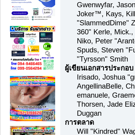
Gwenwyfar, Jason 
Joker™, Kays, Kil
"SlammedDime" Zu
360" Kerle, Mick.
Niko, Peter "Arant
Spuds, Steven "F
"Tyrsson" Smith
ผู้เขียนเอกสารประกอบ
Irisado, Joshua "
AngellinaBelle, Cha
emanuele, Graeme
Thorsen, Jade Eli
Duggan
การตลาด
Will "Kindred" Wa