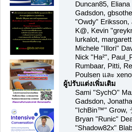
Duncan85, Eliana 
Gadsdon, gbsother
"Owdy" Eriksson, 
K@, Kevin "greykni
lurkalot, margaret
Michele "Illori" Da
Nick "Ha²", Paul_
Rumbaar, Pitti, 
Poulsen และ xeno
ผู้ปรับแต่งเพิ่มเติม
Sami "SychO" Maz
Gadsdon, Jonatha
"IchBin™" Grow,
Bryan "Runic" Dea
"Shadow82x" Blabe