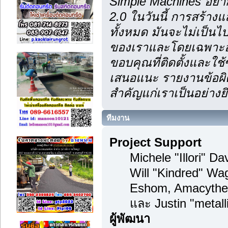
Simple Machines อยา
2.0 ในวันนี้ การสร้า
ทั้งหมด มันจะไม่เป็นไป
ของเราและโดยเฉพาะอย
ขอบคุณที่ติดตั้งและใช้
เสนอแนะ รายงานข้อผิด
สำคัญแก่เราเป็นอย่างยิ
ทีมงาน
Project Support
Michele "Illori" D
Will "Kindred" Wa
Eshom, Amacythe
และ Justin "metal
ผู้พัฒนา