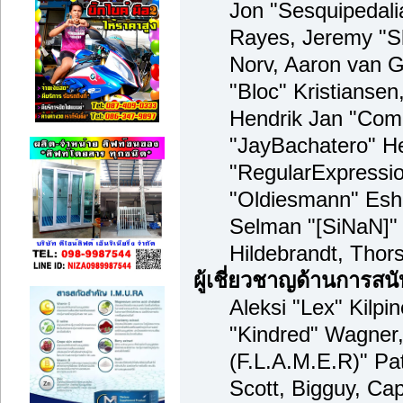
Jon "Sesquipedalia
Rayes, Jeremy "S
Norv, Aaron van G
"Bloc" Kristianse
Hendrik Jan "Comp
"JayBachatero" H
"RegularExpressi
"Oldiesmann" Esho
Selman "[SiNaN]" 
Hildebrandt, Thor
ผู้เชี่ยวชาญด้านการสน
Aleksi "Lex" Kilpi
"Kindred" Wagner,
(F.L.A.M.E.R)" Pat
Scott, Bigguy, Ca