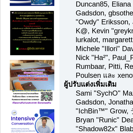
Duncan85, Eliana 
Gadsdon, gbsother
"Owdy" Eriksson, 
K@, Kevin "greykni
lurkalot, margaret
Michele "Illori" Da
Nick "Ha²", Paul_
Rumbaar, Pitti, 
Poulsen และ xeno
ผู้ปรับแต่งเพิ่มเติม
Sami "SychO" Maz
Gadsdon, Jonatha
"IchBin™" Grow,
Bryan "Runic" Dea
"Shadow82x" Blabe