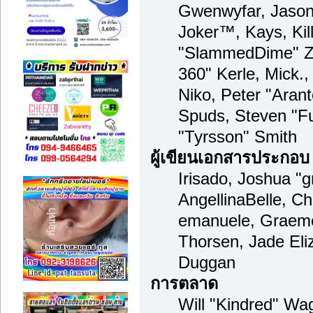
Gwenwyfar, Jason 
Joker™, Kays, Kil
"SlammedDime" Zu
360" Kerle, Mick.
Niko, Peter "Arant
Spuds, Steven "F
"Tyrsson" Smith
ผู้เขียนเอกสารประกอบ
Irisado, Joshua "
AngellinaBelle, Cha
emanuele, Graeme
Thorsen, Jade Eli
Duggan
การตลาด
Will "Kindred" Wa