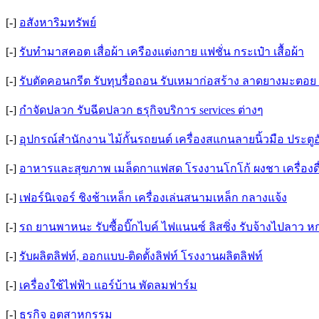
[-]
อสังหาริมทรัพย์
[-]
รับทำมาสคอต เสื่อผ้า เครืองแต่งกาย แฟชั่น กระเป๋า เสื้อผ้า
[-]
รับตัดคอนกรีต รับทุบรื่อถอน รับเหมาก่อสร้าง ลาดยางมะต
[-]
กำจัดปลวก รับฉีดปลวก ธรุกิจบริการ services ต่างๆ
[-]
อุปกรณ์สำนักงาน ไม้กั้นรถยนต์ เครื่องสแกนลายนิ้วมือ ประตู
[-]
อาหารและสุขภาพ เมล็ดกาแฟสด โรงงานโกโก้ ผงชา เครื่องดื
[-]
เฟอร์นิเจอร์ ชิงช้าเหล็ก เครื่องเล่นสนามเหล็ก กลางแจ้ง
[-]
รถ ยานพาหนะ รับซื้อบิ๊กไบค์ ไฟแนนซ์ ลิสซิ่ง รับจ้างไปลาว 
[-]
รับผลิตลิฟท์, ออกแบบ-ติดตั้งลิฟท์ โรงงานผลิตลิฟท์
[-]
เครื่องใช้ไฟฟ้า แอร์บ้าน พัดลมฟาร์ม
[-]
ธุรกิจ อุตสาหกรรม