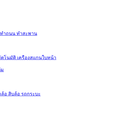
อย ทำถนน ทำสะพาน
อัตโนมัติ เครืองสแกนใบหน้า
่ม
หกล้อ สิบล้อ รถกระบะ