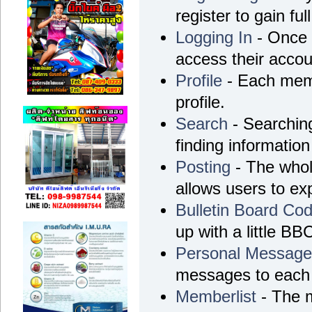
register to gain ful
Logging In
- Once r
access their accou
Profile
- Each memb
profile.
Search
- Searching
finding information
Posting
- The whol
allows users to e
Bulletin Board Co
up with a little BB
Personal Messag
messages to each 
Memberlist
- The m