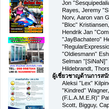
Jon "Sesquipedalia
Rayes, Jeremy "S
Norv, Aaron van G
"Bloc" Kristianse
Hendrik Jan "Comp
"JayBachatero" H
"RegularExpressi
"Oldiesmann" Esho
Selman "[SiNaN]" 
Hildebrandt, Thor
ผู้เชี่ยวชาญด้านการสน
Aleksi "Lex" Kilpi
"Kindred" Wagner,
(F.L.A.M.E.R)" Pat
Scott, Bigguy, Ca