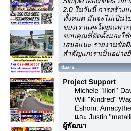
Simple Machines อยา
2.0 ในวันนี้ การสร้า
ทั้งหมด มันจะไม่เป็นไป
ของเราและโดยเฉพาะอย
ขอบคุณที่ติดตั้งและใช้
เสนอแนะ รายงานข้อผิด
สำคัญแก่เราเป็นอย่างยิ
ทีมงาน
Project Support
Michele "Illori" D
Will "Kindred" Wa
Eshom, Amacythe
และ Justin "metal
ผู้พัฒนา