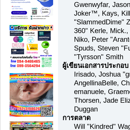
Gwenwyfar, Jason 
Joker™, Kays, Kil
"SlammedDime" Zu
360" Kerle, Mick.
Niko, Peter "Arant
Spuds, Steven "F
"Tyrsson" Smith
ผู้เขียนเอกสารประกอบ
Irisado, Joshua "
AngellinaBelle, Cha
emanuele, Graeme
Thorsen, Jade Eli
Duggan
การตลาด
Will "Kindred" Wa