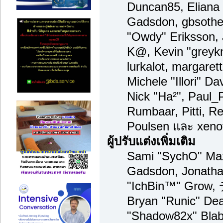
Duncan85, Eliana 
Gadsdon, gbsother
"Owdy" Eriksson, 
K@, Kevin "greykni
lurkalot, margaret
Michele "Illori" Da
Nick "Ha²", Paul_
Rumbaar, Pitti, 
Poulsen และ xeno
ผู้ปรับแต่งเพิ่มเติม
Sami "SychO" Maz
Gadsdon, Jonatha
"IchBin™" Grow,
Bryan "Runic" Dea
"Shadow82x" Blabe