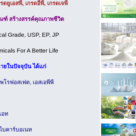
ดยูเอสพี, เกรดอีพี, เกรดเจพี
ณฑ์ สร้างสรรค์คุณภาพชีวิต
cal Grade, USP, EP, JP
cals For A Better Life
ายในปัจจุบัน ได้แก่
พโรฟอสเฟต, เอสเอพีพี
เอท
มไบคาร์บอเนท