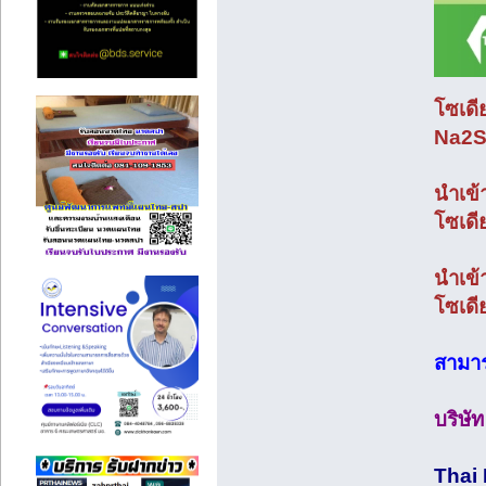
โซเดี
Na2
นำเข้
โซเดี
นำเข้
โซเดี
สามาร
บริษั
Thai