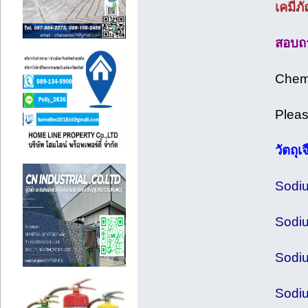
เคมีภ
สอบถา
Chemi
Pleas
วัตถุ
Sodiu
Sodiu
Sodiu
Sodiu