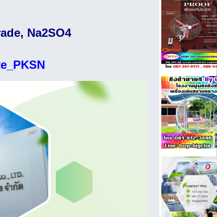
rade, Na2SO4
te_PKSN