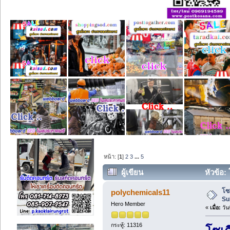
หน้า: [
1
]
2
3
...
5
ผู้เขียน
หัวข้อ:
โซ
polychemicals11
Su
Hero Member
«
เมื่อ:
วัน
กระทู้: 11316