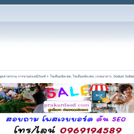
านอุตสาหกรรม การขายส่งเคมีภัณฑ์
»
โซเดียมซัลเฟต, โซเดียมซัลเฟท, เกรดอาหาร, Sodium Sulfa