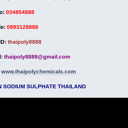
No:
034854888
le:
0893128888
ID:
thaipoly8888
:
thaipoly8888@gmail.com
:
www.thaipolychemicals.com
 SODIUM SULPHATE THAILAND