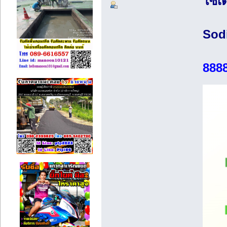
โซเด
Sod
888