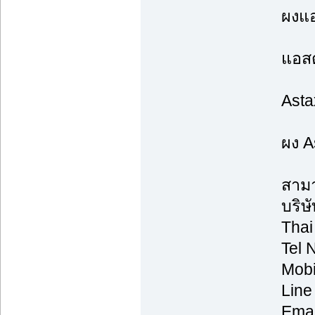
ผงแอ
แอสต
Astax
ผง A
สามา
บริษ
Thai
Tel 
Mobi
Line
Emai