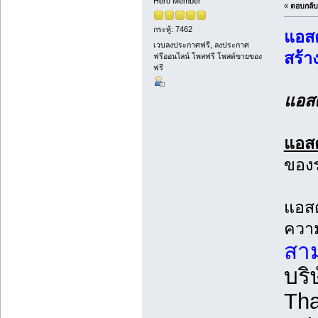
Hero Member
«
ตอบกลับ 
กระทู้: 7462
แอสต
เวบลงประกาศฟรี, ลงประกาศ
สร้า
ฟรีออนไลน์ โพสฟรี โพสต์ขายของ
ฟรี
แอสต
แอสต
ของร
แอสต
ความ
สาม
บริ
Tha