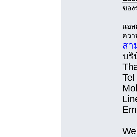
ของร
แอสต
ความ
สาม
บริ
Tha
Tel
Mob
Lin
Ema
We