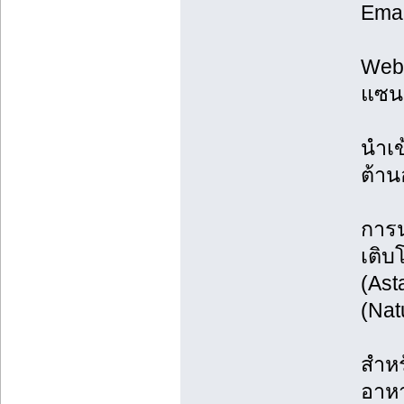
Emai
Web:
แซนธ
นำเข
ต้าน
การน
เติบ
(Ast
(Nat
สำหร
อาหา