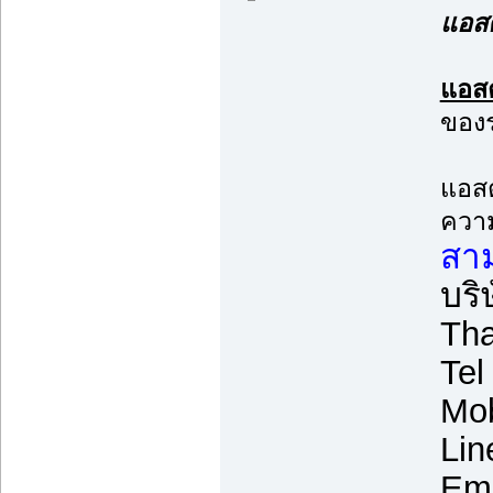
แอสต
แอสต
ของร
แอสต
ความ
สาม
บริ
Tha
Tel
Mob
Lin
Ema