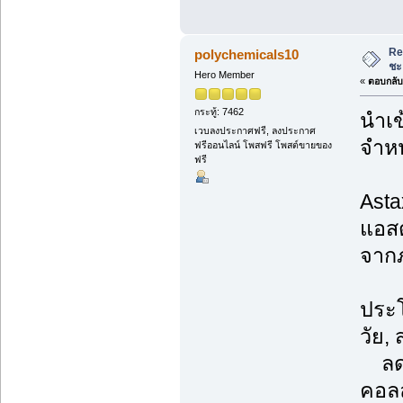
Re
polychemicals10
ชะ
Hero Member
«
ตอบกลับ 
กระทู้: 7462
นำเข
เวบลงประกาศฟรี, ลงประกาศ
จำหน
ฟรีออนไลน์ โพสฟรี โพสต์ขายของ
ฟรี
Asta
แอสต
จากภ
ประโ
วัย,
ลดเล
คอลล