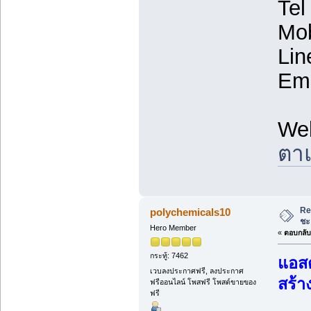
Tel
Mob
Lin
Ema
We
ตาแ
Re
polychemicals10
ชะ
Hero Member
«
ตอบกลับ 
กระทู้: 7462
แอสต
เวบลงประกาศฟรี, ลงประกาศ
สร้า
ฟรีออนไลน์ โพสฟรี โพสต์ขายของ
ฟรี