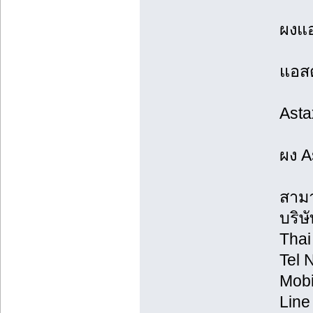
ผงแอ
แอสต
Astax
ผง A
สามา
บริษ
Thai
Tel 
Mobi
Line