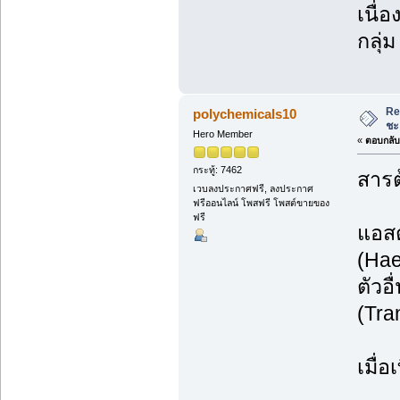
เนื่
กลุ่
Re
polychemicals10
ชะ
Hero Member
«
ตอบกลับ 
กระทู้: 7462
สารต
เวบลงประกาศฟรี, ลงประกาศ
ฟรีออนไลน์ โพสฟรี โพสต์ขายของ
ฟรี
แอสต
(Hae
ตัวอ
(Tra
เมื่