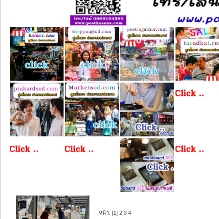
หน้า: [
1
]
2
3
4