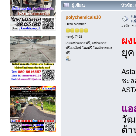
ผู้เขียน
หัวข้อ:
แอ
polychemicals10
แก่
Hero Member
«
เมื่อ:
วัน
กระทู้: 7462
ผง
เวบลงประกาศฟรี, ลงประกาศ
ฟรีออนไลน์ โพสฟรี โพสต์ขายของ
ยุ
ฟรี
Asta
ชะลอ
AST
แอ
วัฒ
ต้า