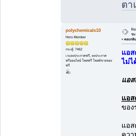
ตาแ
Re
polychemicals10
ชะ
Hero Member
«
ตอบกลับ 
กระทู้: 7462
แอสต
เวบลงประกาศฟรี, ลงประกาศ
ไม่ได
ฟรีออนไลน์ โพสฟรี โพสต์ขายของ
ฟรี
แอสต
แอสต
ของร
แอสต
ความ