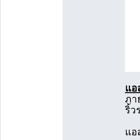
แอส
ภาย
ริ้
แอส