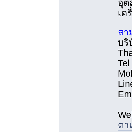
อุ
เคร
สาม
บริ
Tha
Tel
Mob
Lin
Ema
We
ตาแ