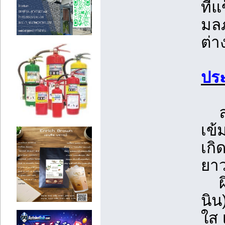
ที่
มลภ
ต่า
ประ
ลดเ
เข้
เกิ
ยา
ผิว
นิน
ใส 