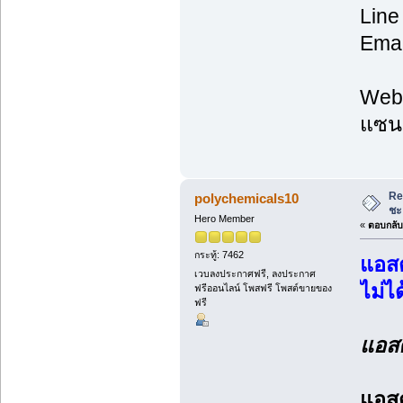
Line
Emai
Web:
แซนธ
Re
polychemicals10
ชะ
Hero Member
«
ตอบกลับ 
กระทู้: 7462
แอสต
เวบลงประกาศฟรี, ลงประกาศ
ไม่ได
ฟรีออนไลน์ โพสฟรี โพสต์ขายของ
ฟรี
แอสต
แอสต