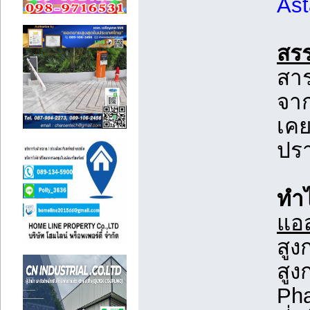
Ast
สร
สาร
จาก
เคย
ปร
ทำไ
แอ
สูง
สูง
Pha