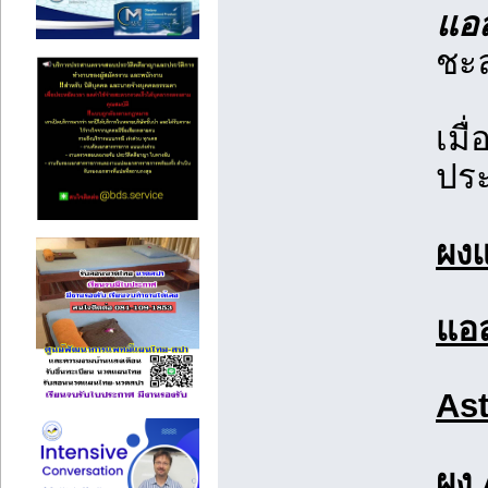
แอส
ชะล
เมื
ประ
ผง
แอ
Ast
ผง 