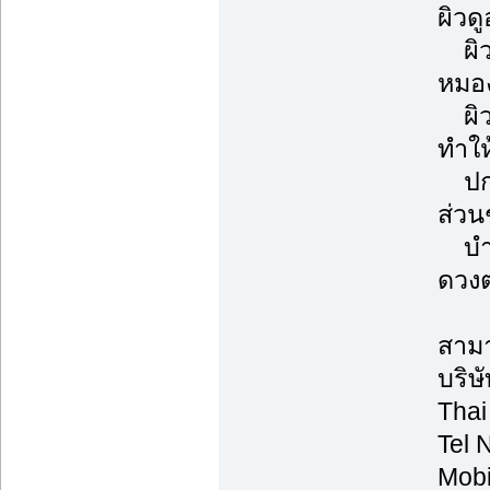
ผิวด
ผิวก
หมอง
ผิวช
ทำให
ปกป้
ส่วน
บำรุ
ดวงต
สามา
บริษ
Thai
Tel 
Mobi