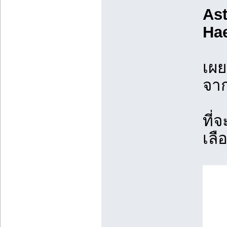
As
Ha
เผย
จา
ที่
เลื