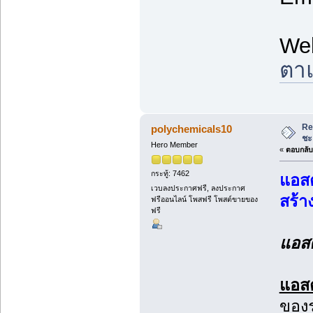
We
ตาแ
Re
polychemicals10
ชะ
Hero Member
«
ตอบกลับ 
กระทู้: 7462
แอสต
เวบลงประกาศฟรี, ลงประกาศ
สร้า
ฟรีออนไลน์ โพสฟรี โพสต์ขายของ
ฟรี
แอสต
แอสต
ของร