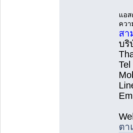
แอสต
ความ
สาม
บริ
Tha
Tel
Mob
Lin
Ema
We
ตาแ