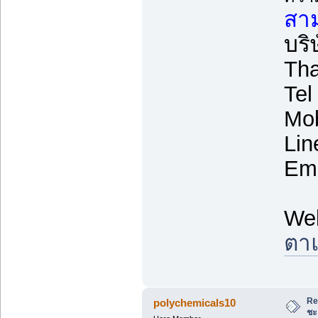
สาม
บริ
Tha
Tel
Mob
Lin
Ema
We
ตาแ
Re
polychemicals10
ชะ