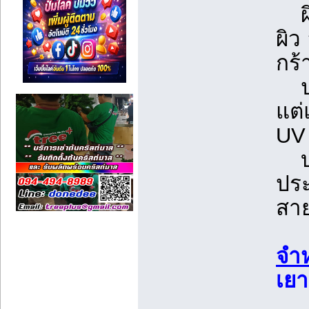
ผิว
ผิว
กร้
ปก
แต่
UV
บำ
ประ
สา
จำห
เยา