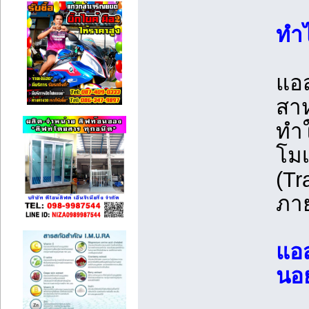
ทำไ
แอส
สาห
ทำใ
โมเ
(Tr
ภา
แอส
นอย