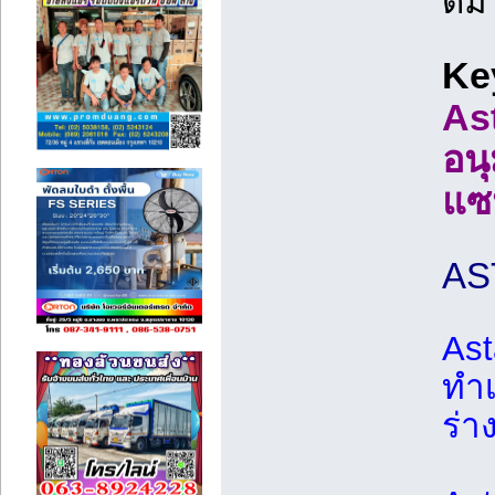
ดีม
Ke
As
อน
แซ
AS
Ast
ทำเ
ร่า