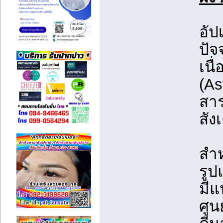
อั
ปัจ
เนื
(As
สาร
สัง
สำ
รูป
มีแ
ศูน