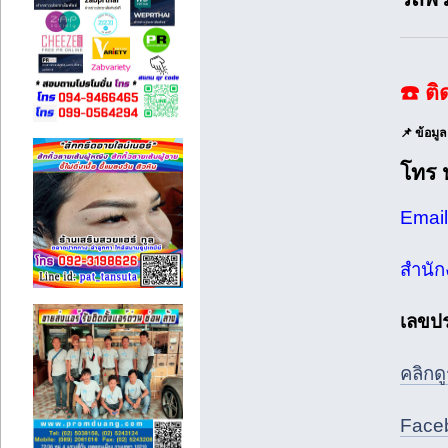
☎️ ต
📌 ข้อมู
โทร 
Emai
สำนักงา
เลขปร
คลิกดู
Faceb