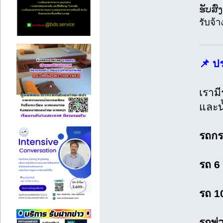
ຮັບສົ
รับจ้
📌 ป
เราม
และน
รถกร
รถ 6 
รถ 10
รถพ่ว