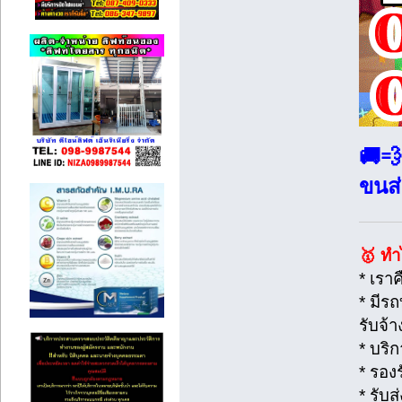
🚚💨
ขนส่
🥇 ท
* เราค
* มีร
รับจ้า
* บริ
* รอง
* รับ