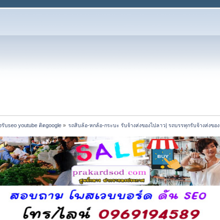
รับseo youtube ติดgoogle
»
รถสิบล้อ-หกล้อ-กระบะ รับจ้างส่งของไปลาว| รถบรรทุกรับจ้างส่งขอ