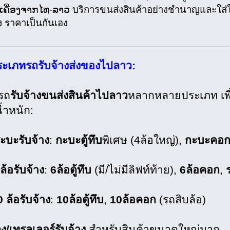
່ງເຄື່ອງຈາກໄທ-ລາວ บริการขนส่งสินค้าอย่างชำนาญและใส่
าง ราคาเป็นกันเอง
ระเภทรถรับจ้างส่งของไปลาว:
ีรถ
รับจ้างขนส่งสินค้าไปลาว
หลากหลายประเภท เพื
้ำหนัก:
ะบะรับจ้าง
:
กะบะตู้ทึบ
พิเศษ (4ล้อใหญ่),
กะบะคอ
ล้อรับจ้าง
:
6ล้อตู้ทึบ
(มี/ไม่มีลิฟท์ท้าย),
6ล้อคอก
,
 ล้อรับจ้าง
:
10ล้อตู้ทึบ
,
10ล้อคอก
(รถสิบล้อ)
ง/เทรลเลอร์รับจ้าง
สำหรับสินค้าขนาดใหญ่มาก