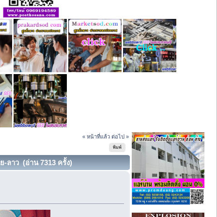
« หน้าที่แล้ว
ต่อไป »
พิมพ์
-ลาว (อ่าน 7313 ครั้ง)