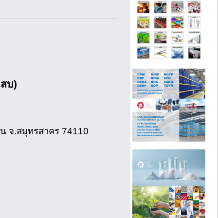
สบ)
บน จ.สมุทรสาคร 74110