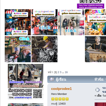
หน้า: [
1
]
2
3
...
16
ผู้เขียน
หัวข้อ:
รถ
coolprodee1
ขอ
Hero Member
«
เมื่อ:
วัน
กระทู้: 13403