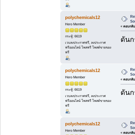
Re
polychemicals12
So
Hero Member
«
ตอบกลับ 
กระทู้: 6619
ดันกร
เวบลงประกาศฟรี, ลงประกาศ
ฟรีออนไลน์ โพสฟรี โพสต์ขายของ
ฟรี
Re
polychemicals12
So
Hero Member
«
ตอบกลับ 
กระทู้: 6619
ดันกร
เวบลงประกาศฟรี, ลงประกาศ
ฟรีออนไลน์ โพสฟรี โพสต์ขายของ
ฟรี
Re
polychemicals12
So
Hero Member
«
ตอบกลับ 