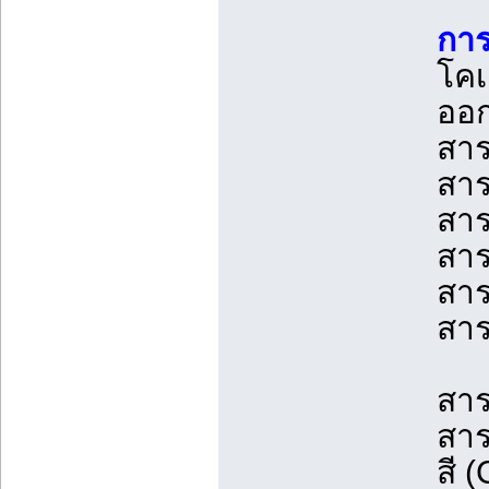
การ
โคเ
ออก
สาร
สาร
สาร
สาร
สาร
สาร
สาร
สาร
สี (