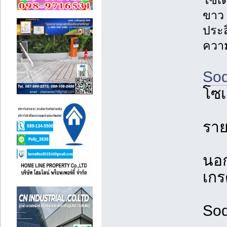
โซเด
ขาว 
ประส
ความ
Sod
โซเ
ราย
นอก
เกร
Sod