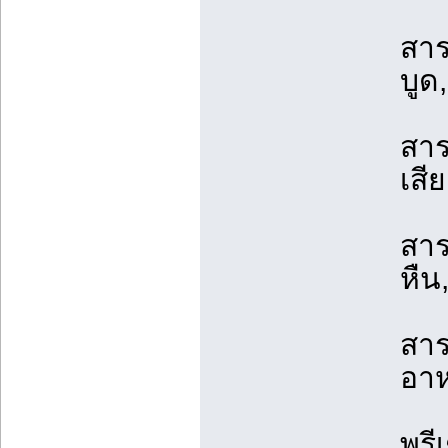
สาร
บูด
สาร
เสี
สาร
หืน
สา
อา
พรี