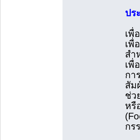
ประ
เพื
เพื
สำห
เพื
การ
สัม
ช่ว
หรื
(Fo
กรร