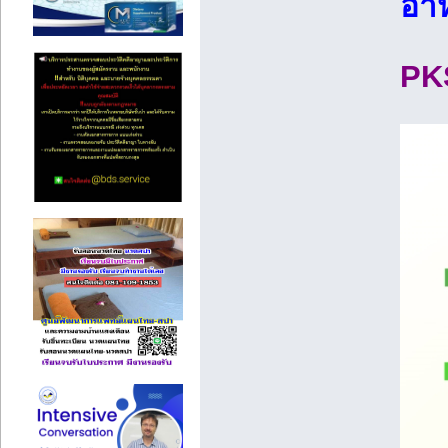
อา
PK