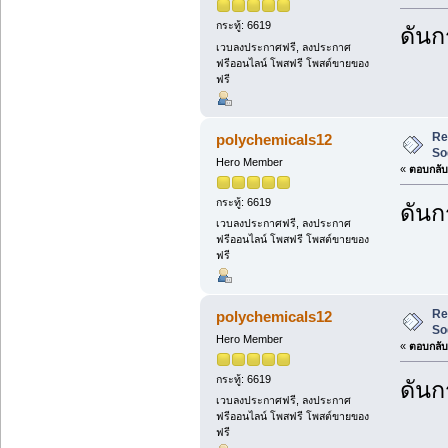
กระทู้: 6619
ดันกร
เวบลงประกาศฟรี, ลงประกาศ
ฟรีออนไลน์ โพสฟรี โพสต์ขายของ
ฟรี
Re
polychemicals12
So
Hero Member
«
ตอบกลับ 
กระทู้: 6619
ดันกร
เวบลงประกาศฟรี, ลงประกาศ
ฟรีออนไลน์ โพสฟรี โพสต์ขายของ
ฟรี
Re
polychemicals12
So
Hero Member
«
ตอบกลับ 
กระทู้: 6619
ดันกร
เวบลงประกาศฟรี, ลงประกาศ
ฟรีออนไลน์ โพสฟรี โพสต์ขายของ
ฟรี