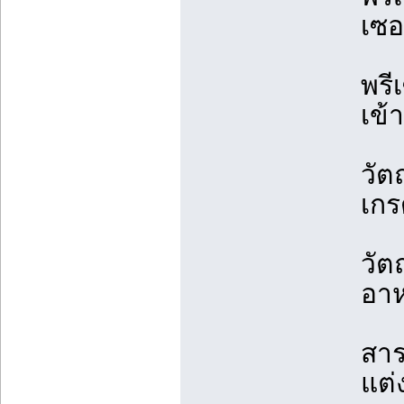
เซอ
พรี
เข้
วัต
เกร
วัต
อาห
สาร
แต่