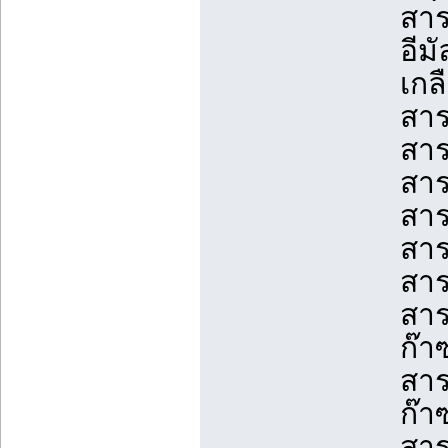
สาร
อีม
เกล
สาร
สาร
สาร
สาร
สาร
สาร
สาร
ก๊า
สาร
ก๊า
สาร