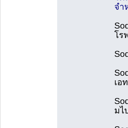
จำห
Sod
โรฟ
Sod
Sod
เอท
Sod
มไ