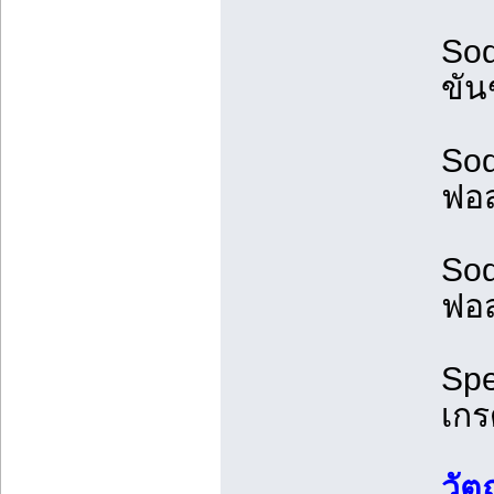
Sod
ขัน
Sod
ฟอส
Sod
ฟอส
Spe
เกร
วัต