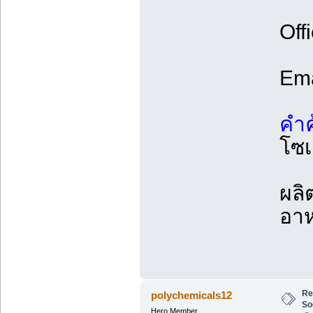
Offi
Ema
คำ
โซเ
ผลิ
อาห
Re
polychemicals12
So
Hero Member