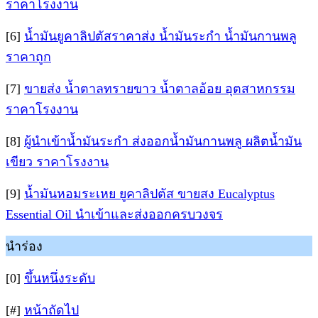
ราคาโรงงาน
[6]
น้ำมันยูคาลิปตัสราคาส่ง น้ำมันระกำ น้ำมันกานพลู
ราคาถูก
[7]
ขายส่ง น้ำตาลทรายขาว น้ำตาลอ้อย อุตสาหกรรม
ราคาโรงงาน
[8]
ผู้นำเข้าน้ำมันระกำ ส่งออกน้ำมันกานพลู ผลิตน้ำมัน
เขียว ราคาโรงงาน
[9]
น้ำมันหอมระเหย ยูคาลิปตัส ขายสง Eucalyptus
Essential Oil นำเข้าและส่งออกครบวงจร
นำร่อง
[0]
ขึ้นหนึ่งระดับ
[#]
หน้าถัดไป