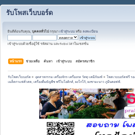
รับโพสเว็บบอร์ด
ยินดีต้อนรับคุณ,
บุคคลทั่วไป
กรุณา
เข้าสู่ระบบ
หรือ
ลงทะเบียน
เข้าสู่ระบบด้วยชื่อผู้ใช้ รหัสผ่าน และระยะเวลาในเซสชั่น
หน้าแรก
ช่วยเหลือ
ค้นหา
เข้าสู่ระบบ
สมัครสมาชิก
รับโพสเว็บบอร์ด
»
อุตสาหกรรม เครื่องจักร-เครื่องกล วัสดุ-เคมีภัณฑ์
»
โพสเวบบอร์ดฟรี รอง
เมล็ดกาแฟคั่วสด, เครื่องดื่มธัญพืช พรีไบโอติกส์, ผงโกโก้, ผงชามะนาว ภูมีนคอฟฟ์.