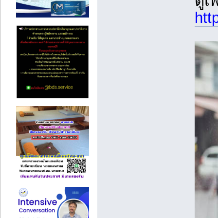
ดูเ
htt