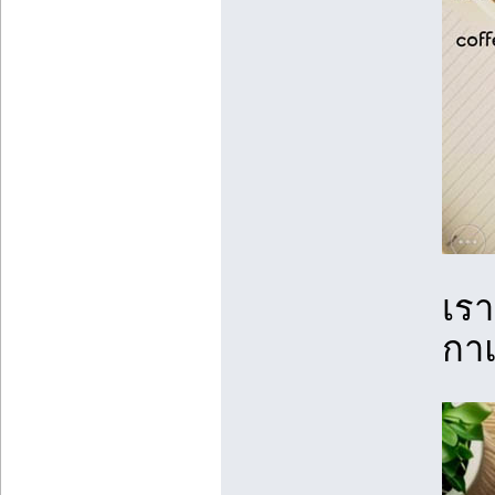
เร
กาแ