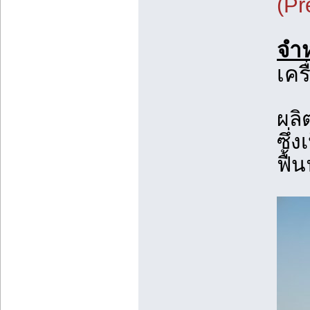
(Pr
จำห
เคร
ผลิ
ซึ่ง
ฟื้