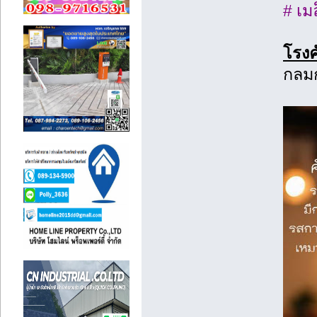
# เม
โรงค
กลมก