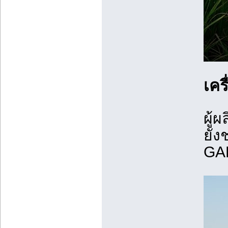
เคร
ผู้ผ
ยัง
GAB