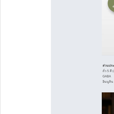
ส่วนปร
ถั่ว 5 ส
GABA
อินนูลิน