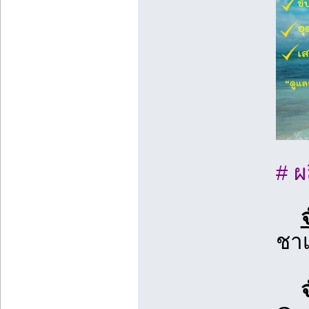
# ผ
ชาเ