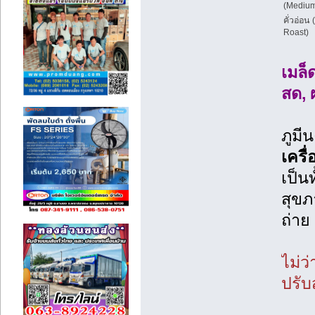
(Medium
คั่วอ่อน 
Roast)
เมล็
สด, 
ภูมี
เครื
เป็นท
สุขภ
ถ่าย
ไม่ว
ปรับ