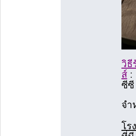
วิธ
ส์
: 
ซีซี
จำ
โรง