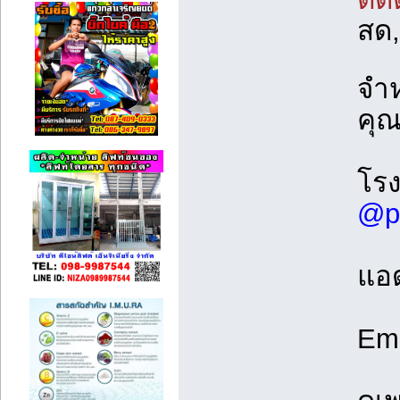
สด
จำห
คุณ
โรง
@p
แอด
Ema