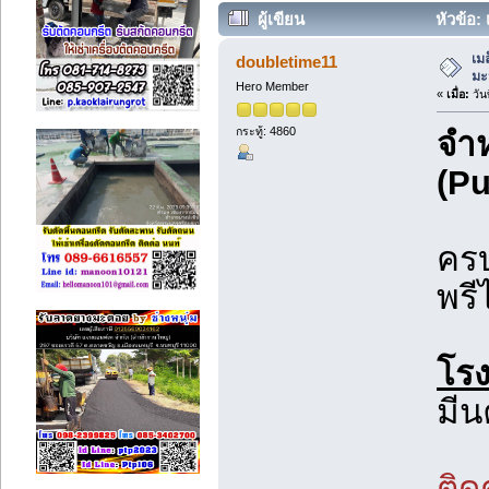
ผู้เขียน
หัวข้อ: 
เม
doubletime11
มะ
Hero Member
«
เมื่อ:
วัน
กระทู้: 4860
จำ
(Pu
ครบ
พรี
โรง
มีน
ติด