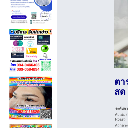
ตาร
สด
ระดับการ
คั่วเข้ม 
Roast)
คั่วกลาง