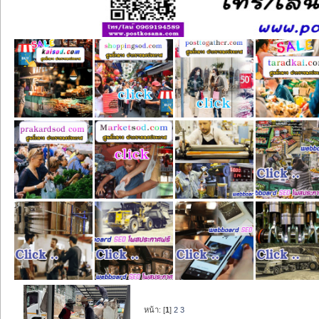
หน้า: [
1
]
2
3