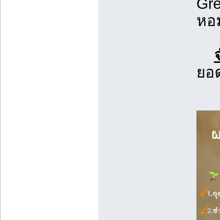
Gre
หอม
ยอด