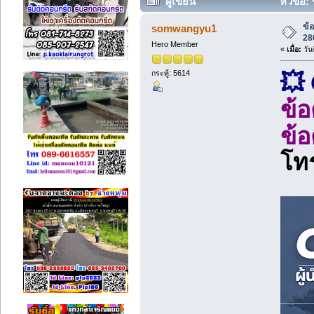
ผู้เขียน
หัวข้อ: 
ข้อ
somwangyu1
28
Hero Member
«
เมื่อ:
วัน
กระทู้: 5614
💥
ข้อ
ข้อ
โท