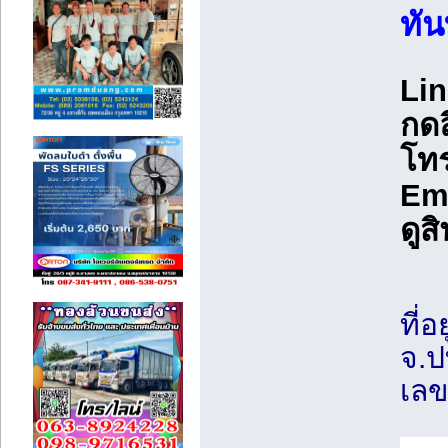
ทัน
Lin
กดล
โทร
Ema
ดูสิ
ที่
จ.ป
เลข