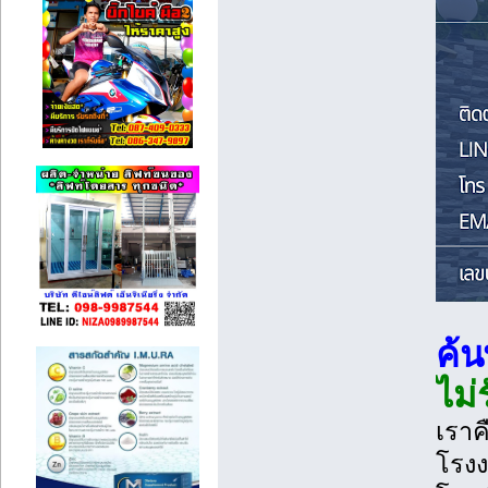
ค้น
ไม่
เราค
โรงง