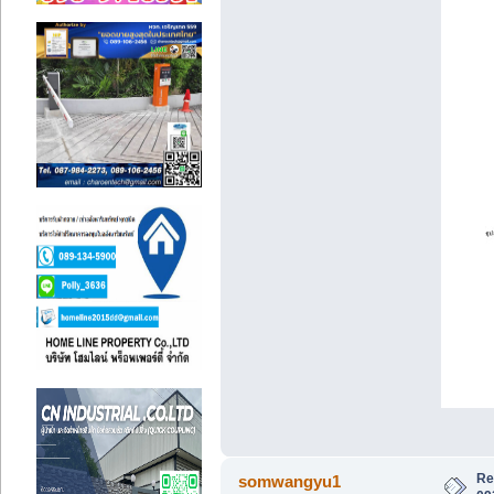
Re:
somwangyu1