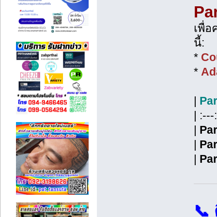
Par
เพื่
นี้:
*
Cou
*
Ada
|
Par
| :---:
|
Par
|
Par
|
Par
📞