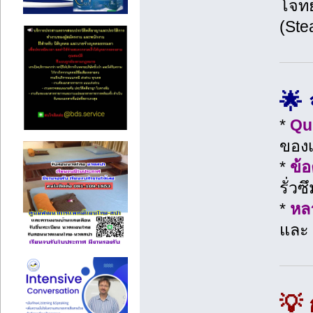
โจทย
(Ste
🌟 
*
Qui
ของ
*
ข้
รั่ว
*
หล
และ
💡 