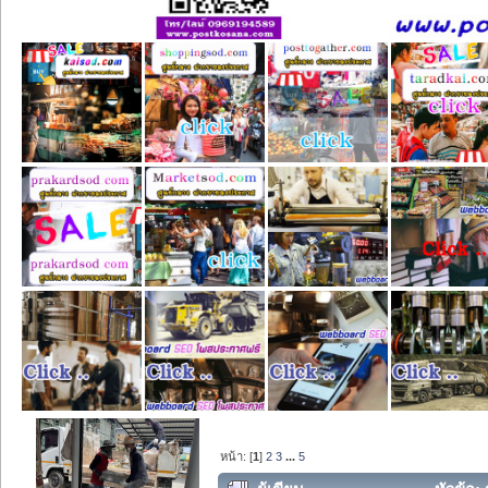
หน้า: [
1
]
2
3
...
5