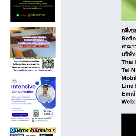
กลีเซอ
Refin
สามาร
บริษั
Thai
Tel 
Mobi
Line 
Emai
Web