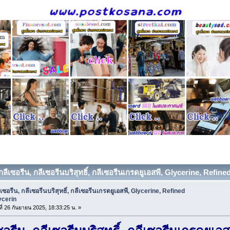
กลีเซอรีน, กลีเซอรีนบริสุทธิ์, กลีเซอรีนเกรดยูเอสพี, Glycerine, Refine
เซอรีน, กลีเซอรีนบริสุทธิ์, กลีเซอรีนเกรดยูเอสพี, Glycerine, Refined
ycerin
ที่ 26 กันยายน 2025, 18:33:25 น. »