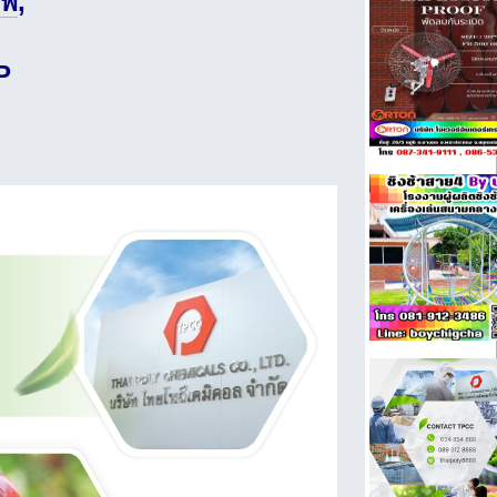
พี
,
P