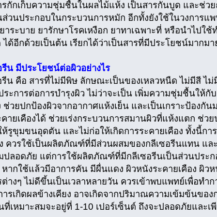
ารกักเก็บความชุ่มชื้นในผลไม้แห้ง เป็นสารกันบูด และช่ว
็นส่วนประกอบในกระบวนการหมัก อีกทั้งยังใช้ในวงการแพ
ยาระบาย ยารักษาโรคเหงือก ยาทาเฉพาะที่ หรือนำไปใช้ทำ
ด ได้อีกด้วยเป็นต้น เรียกได้ว่าเป็นสารที่มีประโยชน์มาก
อรีน มีประโยชน์ต่อผิวอย่างไร
รีน คือ สารที่ไม่มีพิษ ลักษณะเป็นของเหลวหนืด ไม่มีสี ไม่
ะการต่อการบำรุงผิว ไม่ว่าจะเป็น เพิ่มความชุ่มชื้นให้กับผ
 ช่วยปกป้องผิวจากอากาศแห้งเย็น และเป็นเกราะป้องกันมล
คายเคืองได้ ช่วยเร่งกระบวนการสมานผิวที่แห้งแตก ช่ว
ให้รูขุมขนอุดตัน และไม่ก่อให้เกิดการระคายเคือง ทั้งนี้ก
ัง ควรใช้เป็นผลิตภัณฑ์ที่มีส่วนผสมของกลีเซอรีนแทน และ
มปลอดภัย แต่การใช้ผลิตภัณฑ์ที่มีกลีเซอรีนเป็นส่วนประก
ด้ หากใช้แล้วมีอาการคัน มีผื่นแดง ผิวหนังระคายเคือง ผิว
ต่างๆ ไม่ดีขึ้นเป็นเวลาหลายวัน ควรเข้าพบแพทย์เพื่อท
้งการเกิดผลข้างเคียง อาจเกิดจากปริมาณความเข้มข้นของก
วนที่เหมาะสมจะอยู่ที่ 1-10 เปอร์เซ็นต์ ถึงจะปลอดภัยและเ