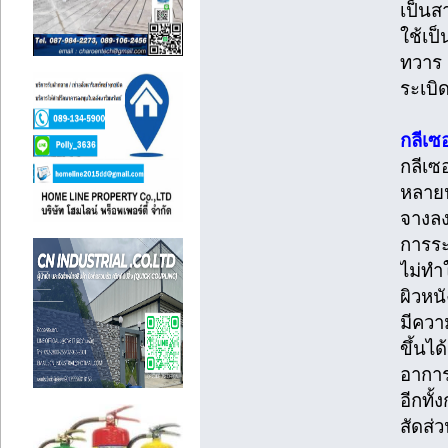
เป็นส
ใช้เป
ทวาร 
ระเบิ
กลีเซ
กลีเซอ
หลายปร
จางลง
การระ
ไม่ทำ
ผิวหน
มีควา
ขึ้นไ
อาการ
อีกทั
สัดส่