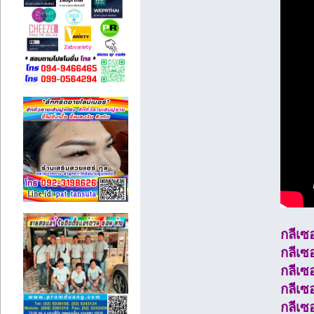
กลีเซ
กลีเซ
กลีเซ
กลีเซ
กลีเซ