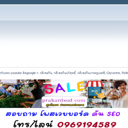
รับseo youtube ติดgoogle
»
กลีเซอรีน, กลีเซอรีนบริสุทธิ์, กลีเซอรีนเกรดยูเอสพี, Glycerine, Ref