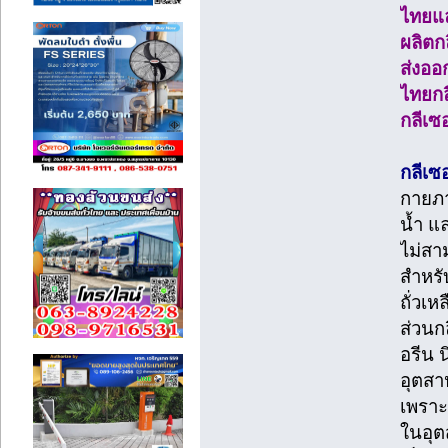
ไทยแล
ผลิตก
ส่งออ
ไทยกลี
กลีเซ
กลีเซ
กายภา
น้ำ แ
ไม่สา
สำหรั
ถั่วเ
ส่วนก
อรีน 
อุตสา
เพราะ
ในอุต