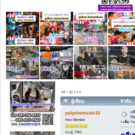
หน้า: [
1
]
2
3
4
ผู้เขียน
หัวข้อ: 
กลี
polychemicals10
Gl
Hero Member
«
เมื่อ:
วัน
กระทู้: 7461