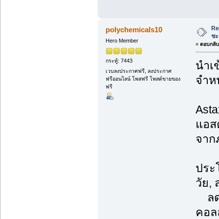
Re
polychemicals10
ชะ
Hero Member
«
ตอบกลับ 
กระทู้: 7443
นำเข
เวบลงประกาศฟรี, ลงประกาศ
จำหน
ฟรีออนไลน์ โพสฟรี โพสต์ขายของ
ฟรี
Asta
แอสต
จากภ
ประโ
วัย,
ลดเล
คอลล