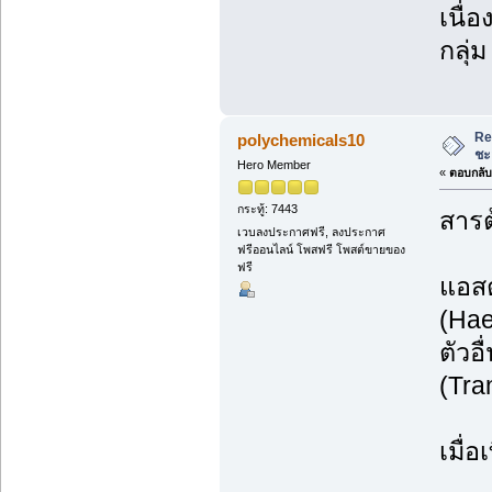
เนื่
กลุ่
Re
polychemicals10
ชะ
Hero Member
«
ตอบกลับ 
กระทู้: 7443
สารต
เวบลงประกาศฟรี, ลงประกาศ
ฟรีออนไลน์ โพสฟรี โพสต์ขายของ
ฟรี
แอสต
(Hae
ตัวอ
(Tra
เมื่