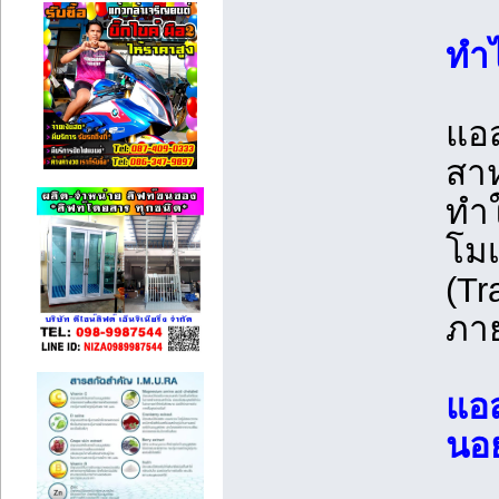
ทำไ
แอส
สาห
ทำใ
โมเ
(Tr
ภา
แอส
นอย