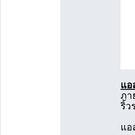
แอส
ภาย
ริ้
แอส