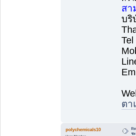
สาม
บริ
Tha
Tel
Mob
Lin
Ema
We
ตาแ
Re
polychemicals10
ชะ