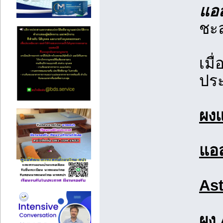
แอส
ชะล
เมื
ประ
ผง
แอ
Ast
ผง 