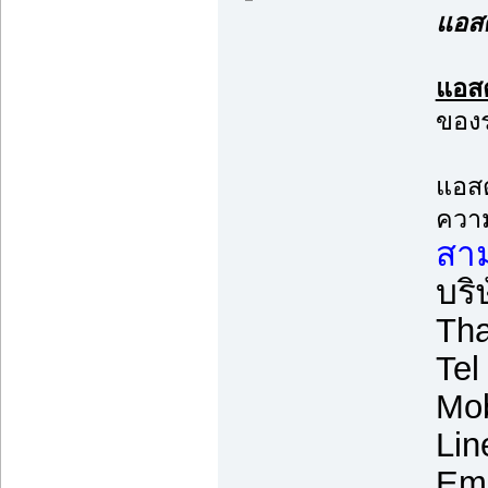
แอสต
แอสต
ของร
แอสต
ความ
สาม
บริ
Tha
Tel
Mob
Lin
Ema