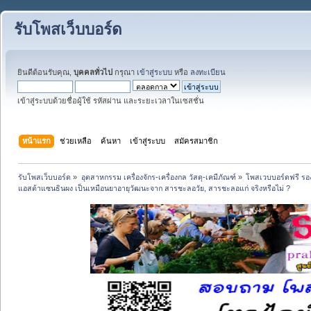
รับโพสเว็บบอร์ด
ยินดีต้อนรับคุณ,
บุคคลทั่วไป
กรุณา
เข้าสู่ระบบ
หรือ
ลงทะเบียน
เข้าสู่ระบบด้วยชื่อผู้ใช้ รหัสผ่าน และระยะเวลาในเซสชั่น
หน้าแรก
ช่วยเหลือ
ค้นหา
เข้าสู่ระบบ
สมัครสมาชิก
รับโพสเว็บบอร์ด
»
อุตสาหกรรม เครื่องจักร-เครื่องกล วัสดุ-เคมีภัณฑ์
»
โพสเวบบอร์ดฟรี รอง
แอสต้าแซนธินผง เป็นเหมือนยาอายุวัฒนะจาก สารชะลอวัย, สารชะลอแก่ จริงหรือไม่ ?