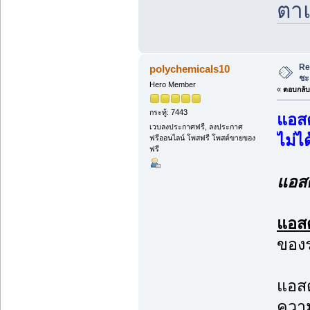
ตาแ
Re
polychemicals10
ชะ
Hero Member
«
ตอบกลับ 
กระทู้: 7443
แอสต
เวบลงประกาศฟรี, ลงประกาศ
ไม่ได
ฟรีออนไลน์ โพสฟรี โพสต์ขายของ
ฟรี
แอสต
แอสต
ของร
แอสต
ความ