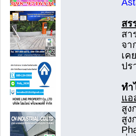
Ast
สร
สาร
จาก
เคย
ปร
ทำไ
แอ
สูง
สูง
Pha