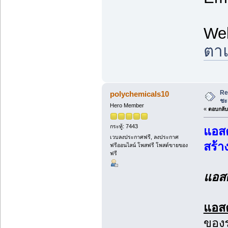
We
ตาแ
Re
polychemicals10
ชะ
Hero Member
«
ตอบกลับ 
กระทู้: 7443
แอสต
เวบลงประกาศฟรี, ลงประกาศ
สร้า
ฟรีออนไลน์ โพสฟรี โพสต์ขายของ
ฟรี
แอสต
แอสต
ของร