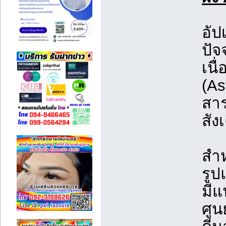
อั
ปัจ
เนื
(As
สาร
สัง
สำ
รูป
มีแ
ศูน