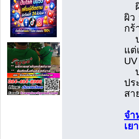
ผิว
ผิว
กร้
ปก
แต่
UV
บำ
ประ
สา
จำห
เยา