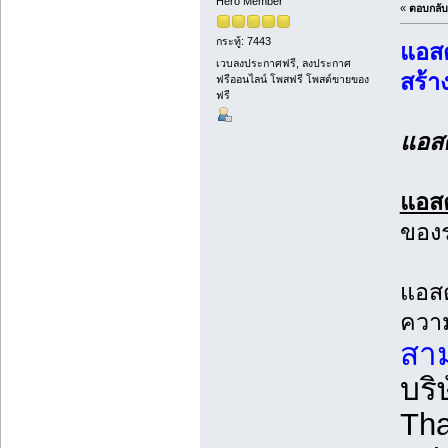
Hero Member
«
ตอบกลับ 
กระทู้: 7443
แอสต
เวบลงประกาศฟรี, ลงประกาศ
สร้า
ฟรีออนไลน์ โพสฟรี โพสต์ขายของ
ฟรี
แอสต
แอสต
ของร
แอสต
ความ
สาม
บริ
Tha