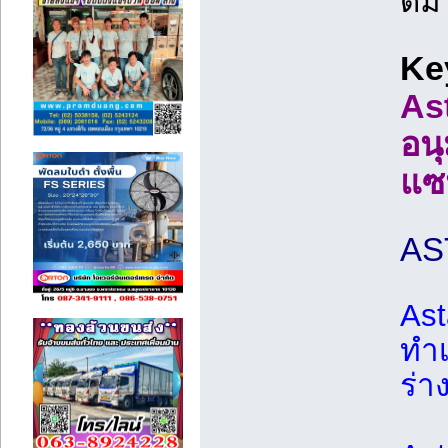
ดีม
Ke
As
อน
แซ
AS
Ast
ทำเ
ร่า