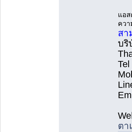
แอสต
ความ
สาม
บริ
Tha
Tel
Mob
Lin
Ema
We
ตาแ