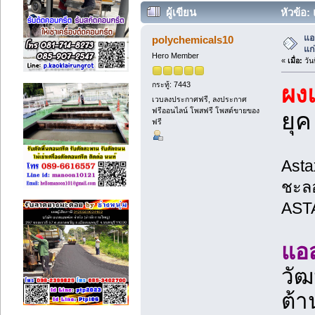
ผู้เขียน
หัวข้อ:
แอ
polychemicals10
แก่
Hero Member
«
เมื่อ:
วัน
กระทู้: 7443
ผง
เวบลงประกาศฟรี, ลงประกาศ
ฟรีออนไลน์ โพสฟรี โพสต์ขายของ
ยุ
ฟรี
Asta
ชะลอ
AST
แอ
วัฒ
ต้า