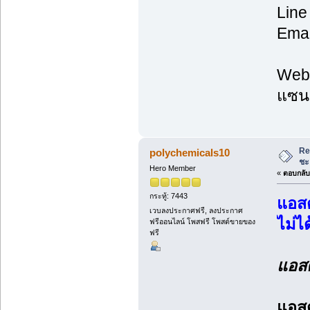
Line
Emai
Web:
แซนธ
Re
polychemicals10
ชะ
Hero Member
«
ตอบกลับ 
กระทู้: 7443
แอสต
เวบลงประกาศฟรี, ลงประกาศ
ไม่ได
ฟรีออนไลน์ โพสฟรี โพสต์ขายของ
ฟรี
แอสต
แอสต