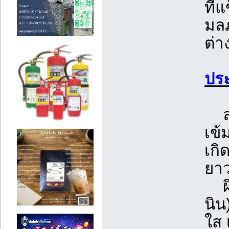
ที่
มลภ
ต่า
ประ
ลดเ
เข้
เกิ
ยา
ผิว
นิน
ใส 