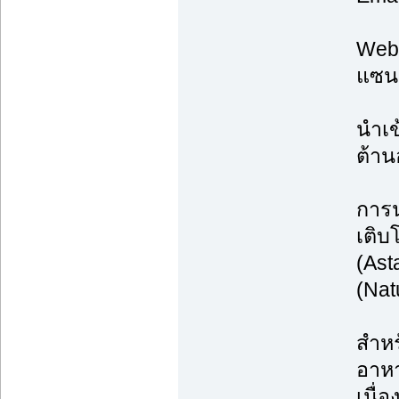
Web:
แซนธ
นำเข
ต้าน
การน
เติบ
(Ast
(Nat
สำหร
อาหา
เนื่