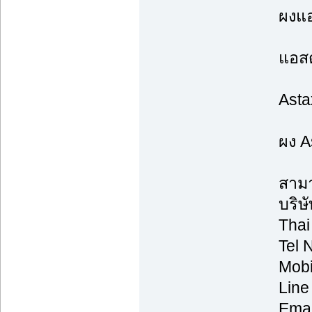
ผงแอ
แอสต
Astax
ผง A
สามา
บริษ
Thai
Tel 
Mobi
Line
Emai