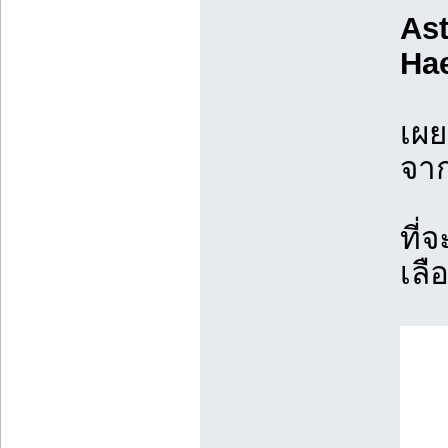
As
Ha
เผย
จา
ที่
เลื