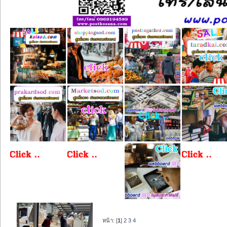
หน้า: [
1
]
2
3
4