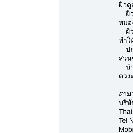
ผิวด
ผิวก
หมอง
ผิวช
ทำให
ปกป้
ส่วน
บำรุ
ดวงต
สามา
บริษ
Thai
Tel 
Mobi