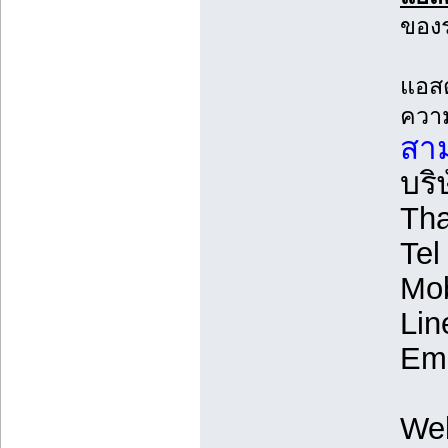
ของร
แอสต
ความ
สาม
บริ
Tha
Tel
Mob
Lin
Ema
We