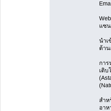
Emai
Web:
แซนธ
นำเข
ต้าน
การน
เติบ
(Ast
(Nat
สำหร
อาหา