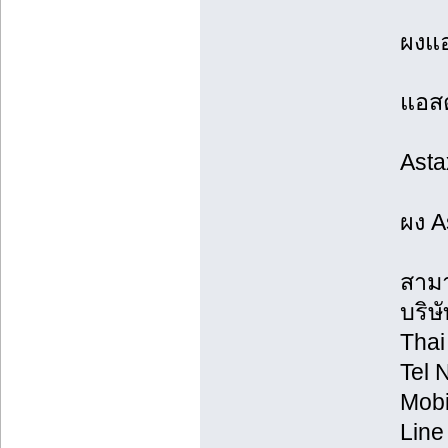
ผงแอ
แอสต
Astax
ผง A
สามา
บริษ
Thai
Tel 
Mobi
Line