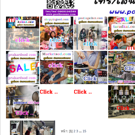
หน้า: [
1
]
2
3
...
15