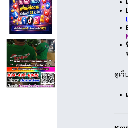
ท
ดูเว็