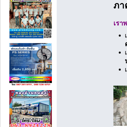
ภา
เราพ