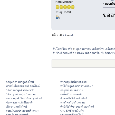
Hero Member
«
ตอบกลับ 
กระทู้: 15731
ขออน
หน้า: [
1
]
2
3
...
15
รับโพสเว็บบอร์ด
»
อุตสาหกรรม เครื่องจักร-เครื่องกล
รับจ้างตัดคอนกรีต / รับเหมาตัดคอนกรีต: รับตัดสะ
กลยุทธ์การหาลูกค้าใหม่
หากลยุทธ์เพิ่มยอดขาย
ทํายังไงให้ขายของดี ออนไลน์
ทําไงให้ลูกค้าเข้าร้านเยอะ ๆ
วิธีการหาลูกค้าของ sale
กลยุทธ์เพิ่มยอดขาย
วิธีหาลูกค้ากลุ่มเป้าหมาย
เคล็ดลับขายของดี
การหาลูกค้าใหม่ รักษาลูกค้าเก่า
ค้าขายไม่ดีทำอย่างไรดี
ช่องทางการเข้าถึงลูกค้า
งานโพสโปรโมทงาน
เพิ่มฐานลูกค้าใหม่
ทํายังไงให้ขายของดี ออนไลน์
รวมเว็บลงประกาศฟรี ล่าสุด
รวม SMFขายสินค้า
รวมเว็บประกาศฟรี
ประกาศฟรีออนไลน์