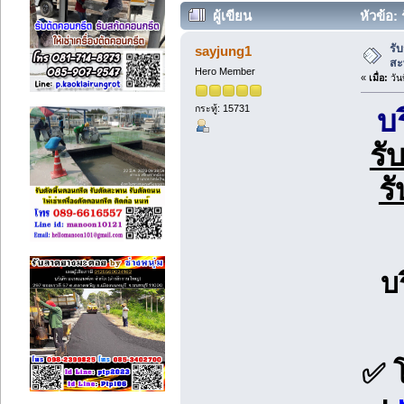
ผู้เขียน
หัวข้อ:
(อ่าน 6593 ครั้ง)
รั
sayjung1
สะ
Hero Member
«
เมื่อ:
วัน
กระทู้: 15731
บ
รั
ร
บ
✅ 