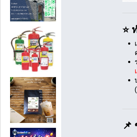
⭐ ท
📌 