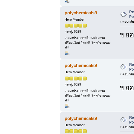
Re
polychemicals9
Po
Hero Member
«
ตอบกลับ 
กระทู้: 6629
ขออ
เวบลงประกาศฟรี, ลงประกาศ
ฟรีออนไลน์ โพสฟรี โพสต์ขายของ
ฟรี
Re
polychemicals9
Po
Hero Member
«
ตอบกลับ 
กระทู้: 6629
ขออ
เวบลงประกาศฟรี, ลงประกาศ
ฟรีออนไลน์ โพสฟรี โพสต์ขายของ
ฟรี
Re
polychemicals9
Po
Hero Member
«
ตอบกลับ 