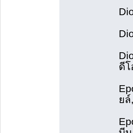
Dio
Dio
Di
ดีโ
Ep
ยล์
Ep
บีน