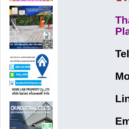
Th
Pla
Te
Mo
Li
Em