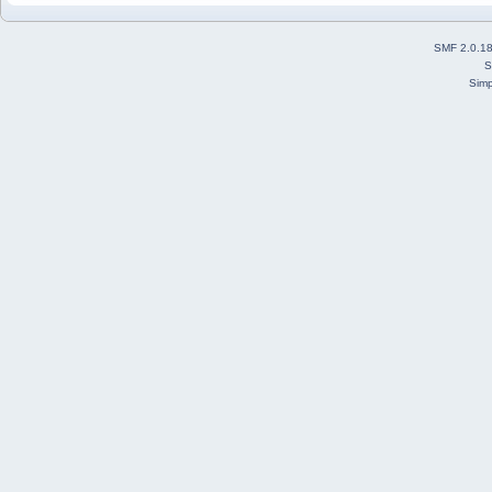
SMF 2.0.1
S
Simp