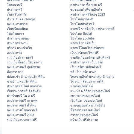
ลงโฆษณาสินค้าฟรี
เว็บบอร์ด โพสต์ฟรี
โฆษณาฟรี
ลงประกาศ ซื้อ-ขาย ฟรี
ประกาศฟรี
ชุมชนคนไอทีขายสินค้า
เว็บฟรีไม่จำกัด
ลงประกาศฟรีใหม่ๆ 2023
ทำ SEO ติด Google
โปรโมทธุรกิจฟรี
ลงประกาศขาย
โปรโมทสินค้าฟรี
เว็บฟรียอดนิยม
แจกฟรี รายชื่อเว็บลงประกาศฟรี
โพสโฆษณา
โปรโมท Social
ประกาศขายของ
โปรโมท youtube
ประกาศหางาน
แจกฟรี รายชื่อเว็บ
บริการ แนะนำเว็บ
แจกฟรีโพสเว็บบอร์ดsmf
ลงประกาศ
เว็บบอร์ดsmfโพสฟรี
รวมเว็บประกาศฟรี
รายชื่อเว็บบอร์ดขายสินค้าฟรี
รวมเว็บซื้อขาย ใช้งานง่าย
ลงประกาศฟรี เว็บบอร์ด
ลงประกาศฟรี ทุกจังหวัด
เว็บบอร์ดขายสินค้าฟรี
ต้องการขาย
ฟรี เว็บบอร์ด แรงๆ
ปล่อยเช่า บ้าน คอนโด ที่ดิน
โพสขายสินค้าตรงกลุ่มเป้าหมาย
ขายบ้าน คอนโด ที่ดิน
โฆษณาเลื่อนประกาศได้
ประกาศฟรี ไม่มี หมดอายุ
ขายของออนไลน์
เว็บประกาศฟรี ติดอันดับ
แนะนำ 6 วิธีขายของออนไลน์
ฝากร้านฟรี โพ ส ฟรี
อยากขายของออนไลน์
ลงประกาศฟรี กรุงเทพ
เริ่มต้นขายของออนไลน์
ลงประกาศฟรี ทั่วไทย
ขายของออนไลน์ เริ่มยังไง
ลงประกาศโฆษณาฟรี
ชี้ช่องขายของออนไลน์
ลงประกาศฟรี 2023
การขายของออนไลน์
รวมเว็บลงประกาศฟรี
สร้างเว็บฟรีประกาศ