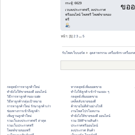
กระทู้: 6629
ขออ
เวบลงประกาศฟรี, ลงประกาศ
ฟรีออนไลน์ โพสฟรี โพสต์ขายของ
ฟรี
หน้า: [
1
]
2
3
...
5
รับโพสเว็บบอร์ด
»
อุตสาหกรรม เครื่องจักร-เครื่องกล
กลยุทธ์การหาลูกค้าใหม่
หากลยุทธ์เพิ่มยอดขาย
ทํายังไงให้ขายของดี ออนไลน์
ทําไงให้ลูกค้าเข้าร้านเยอะ ๆ
วิธีการหาลูกค้าของ sale
กลยุทธ์เพิ่มยอดขาย
วิธีหาลูกค้ากลุ่มเป้าหมาย
เคล็ดลับขายของดี
การหาลูกค้าใหม่ รักษาลูกค้าเก่า
ค้าขายไม่ดีทำอย่างไรดี
ช่องทางการเข้าถึงลูกค้า
งานโพสโปรโมทงาน
เพิ่มฐานลูกค้าใหม่
ทํายังไงให้ขายของดี ออนไลน์
รวมเว็บลงประกาศฟรี ล่าสุด
รวม SMFขายสินค้า
รวมเว็บประกาศฟรี
ประกาศฟรีออนไลน์
โพสต์ขายของฟรี
ลงประกาศ สินค้า