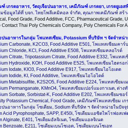
ณฑ์ เกรดอาหาร, วัตถุเจือปนอาหาร, เคมีภัณฑ์ เกรดยา, เกรดยูเอสพี,
ข้อมูลได้ที่ บจก. ไทยโพลีเคมิคอล จำกัด, คุณภาพเคมีภัณฑ์ สร้
al, Food Grade, Food Additive, FCC, Pharmaceutical Grade, U
 Contact Thai Poly Chemicals Company, Poly Chemicals For A B
จือปนอาหารในกลุ่ม โพแทสเซียม, Potassium ที่บริษัท ฯ จัดจำหน่าย
ium Carbonate, K2CO3, Food Additive E501, โพแทสเซียมคาร์
ium Chloride, KCl, Food Additive E508, โพแทสเซียมคลอไรด์
ium Citrate, Tripotassium Citrate, Food Additive E332, โพแทสเ
ium Hydroxide, KOH, Food Additive E525, โพแทสเซียมไฮดรอก
ium Iodate, KIO3, Food Additive E917, โพแทสเซียมไอโอเดต
ium Iodide, KI, Food Additive, โพแทสเซียมไอโอไดด์
ium Metabisulfite, K2S2O5, Food Additive E224, โพแทสเซียมเม
ium Permanganate, KMnO4, โพแทสเซียมเปอร์แมงกาเนต, ด่างทั
ium Sorbate, Sorbistat-K, Food Additive E202, โพแทสเซียมซอร
lty Potassium Chemical, Food Grade, เคมีภัณฑ์โพแทสเซียม เก
จือปนอาหารในกลุ่ม โซเดียม, Sodium ที่บริษัท ฯ จัดจำหน่ายในปัจจุบ
 Acid Pyrophosphate, SAPP, E450i, โซเดียมแอซิดไพโรฟอสเฟต,
 Alginate, E401, โซเดียมอัลจิเนต, โซเดียมแอลจิเนต
 Benzoate, E211, โซเดียมเบนโซเอต, โซเดียมเบนโซเอท