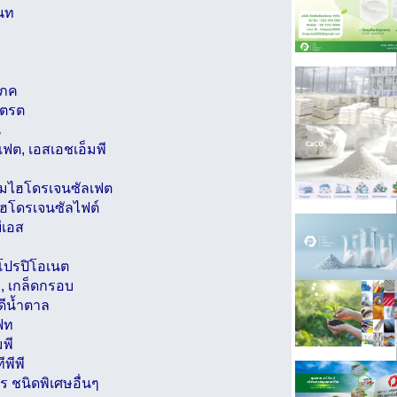
เนท
โภค
เตรต
น
ต, เอสเอชเอ็มพี
ียมไฮโดรเจนซัลเฟต
ไฮโดรเจนซัลไฟต์
ีเอส
มโปรปิโอเนต
, เกล็ดกรอบ
ดีน้ำตาล
ฟท
พี
พีพี
 ชนิดพิเศษอื่นๆ