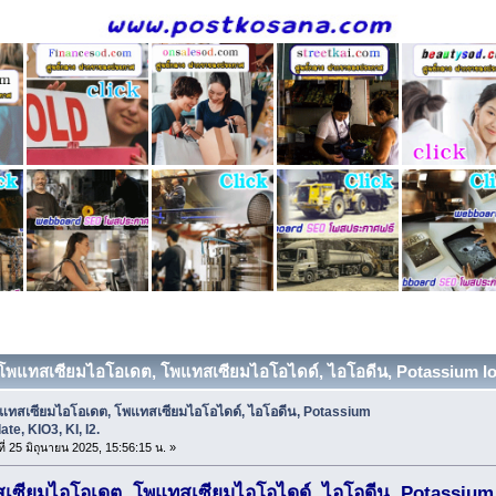
 โพแทสเซียมไอโอเดต, โพแทสเซียมไอโอไดด์, ไอโอดีน, Potassium Iodat
แทสเซียมไอโอเดต, โพแทสเซียมไอโอไดด์, ไอโอดีน, Potassium
ate, KIO3, KI, I2.
ที่ 25 มิถุนายน 2025, 15:56:15 น. »
เซียมไอโอเดต, โพแทสเซียมไอโอไดด์, ไอโอดีน, Potassium 