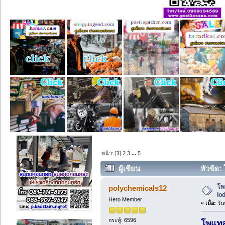
หน้า: [
1
]
2
3
...
5
ผู้เขียน
หัวข้อ:
โพ
polychemicals12
Iod
Hero Member
«
เมื่อ:
วัน
กระทู้: 6596
โพแทส