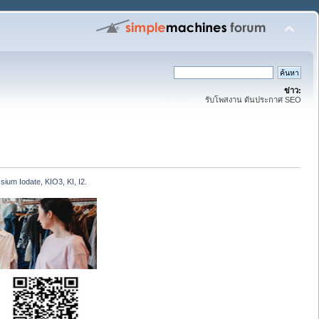
ข่าว:
รับโพสงาน ดันประกาศ SEO
um Iodate, KIO3, KI, I2.