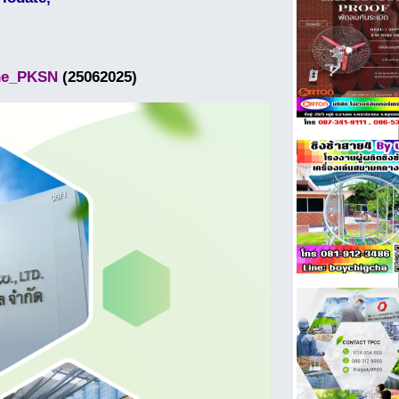
ine_PKSN
(25062025)