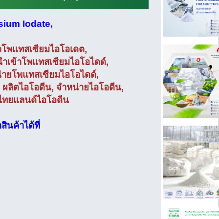
sium Iodate,
ตโพแทสเซียมไอโอเดต,
ำเข้าโพแทสเซียมไอโอไดด์,
่ายโพแทสเซียมไอโอไดด์,
 ผลิตไอโอดีน, จำหน่ายไอโอดีน,
, ไทยแลนด์ไอโอดีน
นค้าได้ที่