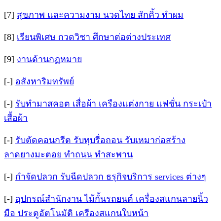
[7]
สุขภาพ และความงาม นวดไทย สักคิ้ว ทำผม
[8]
เรียนพิเศษ กวดวิชา ศึกษาต่อต่างประเทศ
[9]
งานด้านกฏหมาย
[-]
อสังหาริมทรัพย์
[-]
รับทำมาสคอต เสื่อผ้า เครืองแต่งกาย แฟชั่น กระเป๋า
เสื้อผ้า
[-]
รับตัดคอนกรีต รับทุบรื่อถอน รับเหมาก่อสร้าง
ลาดยางมะตอย ทำถนน ทำสะพาน
[-]
กำจัดปลวก รับฉีดปลวก ธรุกิจบริการ services ต่างๆ
[-]
อุปกรณ์สำนักงาน ไม้กั้นรถยนต์ เครื่องสแกนลายนิ้ว
มือ ประตูอัตโนมัติ เครืองสแกนใบหน้า