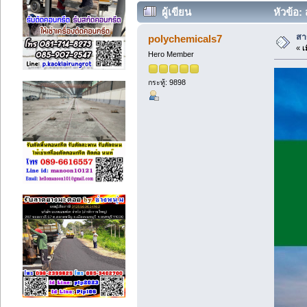
ผู้เขียน
หัวข้อ:
สา
polychemicals7
«
เม
Hero Member
กระทู้: 9898