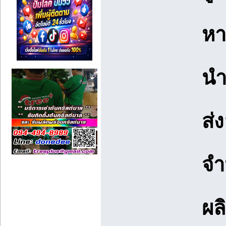
หา
นำ
ส่
จำ
ผล