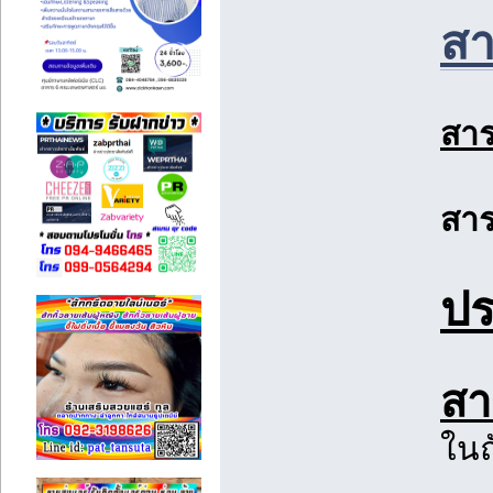
สา
สาร
สาร
ปร
สา
ในถ