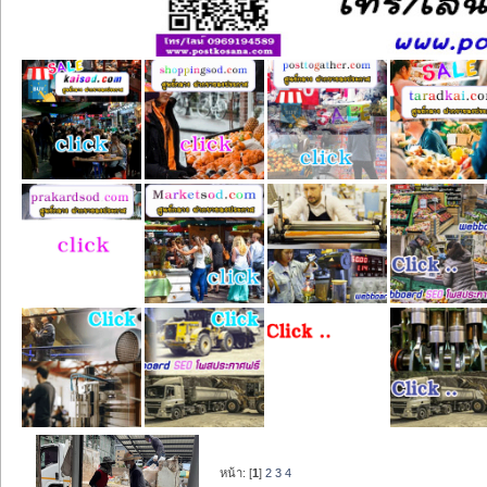
หน้า: [
1
]
2
3
4