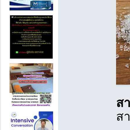
สา
สา