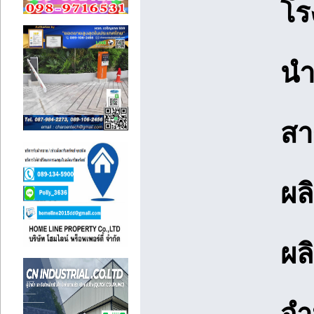
โร
นำ
สา
ผล
ผล