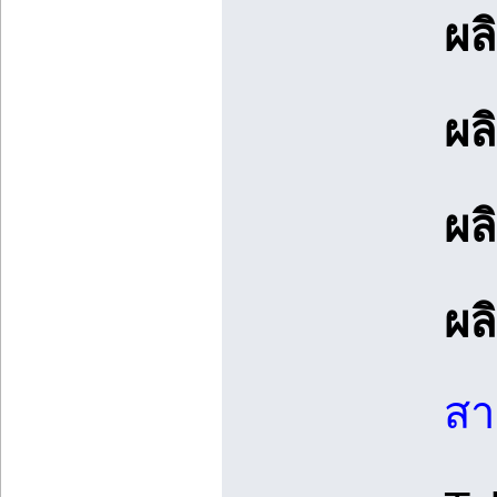
ผล
ผล
ผล
ผล
สา