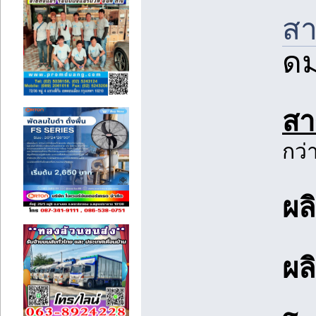
สา
ดม
สา
กว่
ผล
ผล