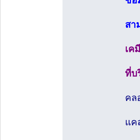
ข้อ
สาม
เคม
ที่
คลอ
แคล