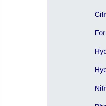
Cit
For
Hyd
Hyd
Nit