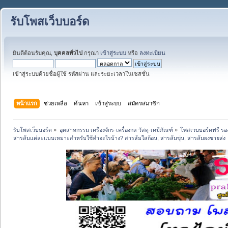
รับโพสเว็บบอร์ด
ยินดีต้อนรับคุณ,
บุคคลทั่วไป
กรุณา
เข้าสู่ระบบ
หรือ
ลงทะเบียน
เข้าสู่ระบบด้วยชื่อผู้ใช้ รหัสผ่าน และระยะเวลาในเซสชั่น
หน้าแรก
ช่วยเหลือ
ค้นหา
เข้าสู่ระบบ
สมัครสมาชิก
รับโพสเว็บบอร์ด
»
อุตสาหกรรม เครื่องจักร-เครื่องกล วัสดุ-เคมีภัณฑ์
»
โพสเวบบอร์ดฟรี รอง
สารส้มแต่ละแบบเหมาะสำหรับใช้ทำอะไรบ้าง? สารส้มใสก้อน, สารส้มขุ่น, สารส้มผงขายส่ง