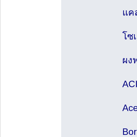
แคล
โซเ
ผงฟ
ACI
Ace
Bor