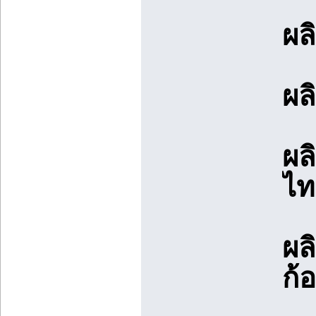
ผล
ผล
ผล
ไท
ผล
ก้