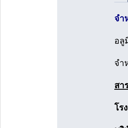
จำห
อลู
จำห
สาร
โรง