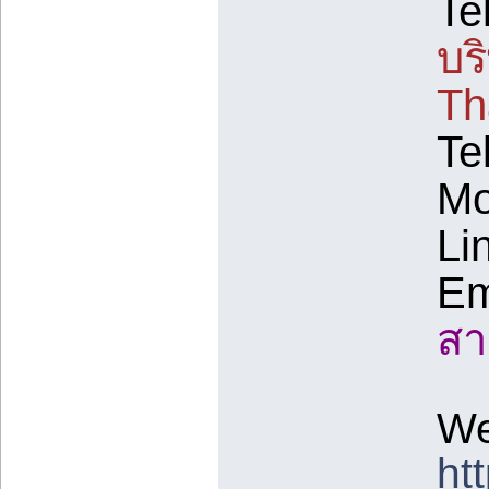
Te
บร
Th
Te
Mo
Li
Em
สา
We
ht