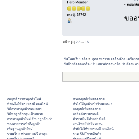
Hero Member
«
ตอบกลับ 
กระทู้: 15742
ขออน
หน้า: [
1
]
2
3
...
15
รับโพสเว็บบอร์ด
»
อุตสาหกรรม เครื่องจักร-เครื่องกล
รับจ้างตัดคอนกรีต / รับเหมาตัดคอนกรีต: รับตัดสะ
กลยุทธ์การหาลูกค้าใหม่
หากลยุทธ์เพิ่มยอดขาย
ทํายังไงให้ขายของดี ออนไลน์
ทําไงให้ลูกค้าเข้าร้านเยอะ ๆ
วิธีการหาลูกค้าของ sale
กลยุทธ์เพิ่มยอดขาย
วิธีหาลูกค้ากลุ่มเป้าหมาย
เคล็ดลับขายของดี
การหาลูกค้าใหม่ รักษาลูกค้าเก่า
ค้าขายไม่ดีทำอย่างไรดี
ช่องทางการเข้าถึงลูกค้า
งานโพสโปรโมทงาน
เพิ่มฐานลูกค้าใหม่
ทํายังไงให้ขายของดี ออนไลน์
รวมเว็บลงประกาศฟรี ล่าสุด
รวม SMFขายสินค้า
รวมเว็บประกาศฟรี
ประกาศฟรีออนไลน์