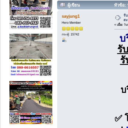
ผู้เขียน
หัวข้อ:
(อ่าน 6776 ครั้ง)
รั
sayjung1
สะ
Hero Member
«
เมื่อ:
วัน
กระทู้: 15742
บ
รั
ร
บ
✅ 