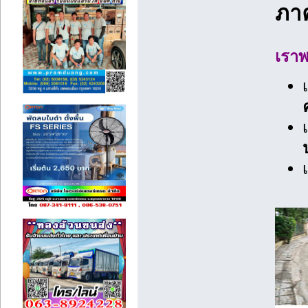
ภา
เราพ