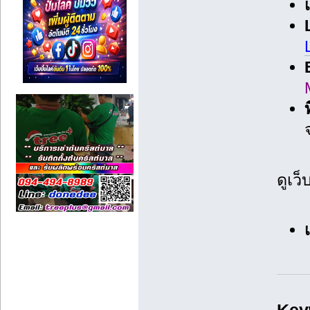
ท
ดูเว็