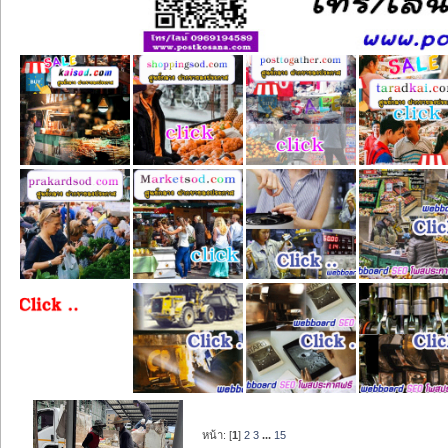
หน้า: [
1
]
2
3
...
15