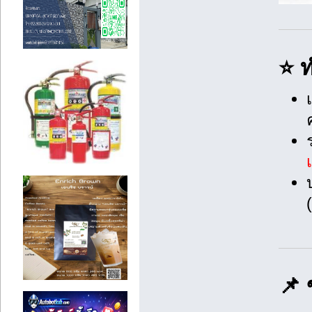
⭐ ท
📌 