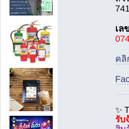
74
เลข
07
คลิ
Fac
✨ 
รับ
สิบ