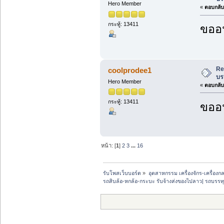
Hero Member
«
ตอบกลับ 
กระทู้: 13411
ขออน
Re
coolprodee1
บร
Hero Member
«
ตอบกลับ 
กระทู้: 13411
ขออน
หน้า: [
1
]
2
3
...
16
รับโพสเว็บบอร์ด
»
อุตสาหกรรม เครื่องจักร-เครื่องกล
รถสิบล้อ-หกล้อ-กระบะ รับจ้างส่งของไปลาว| รถบรรทุ