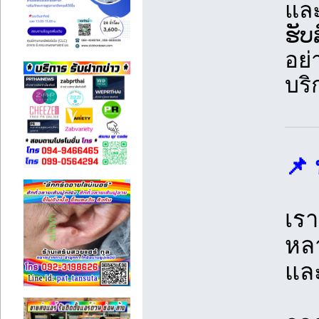
และ
ຮັບ
อย่
บริ
📌 
เรา
หลา
และ