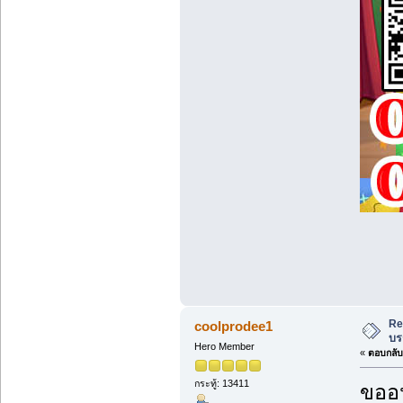
Re
coolprodee1
บร
Hero Member
«
ตอบกลับ 
กระทู้: 13411
ขออน