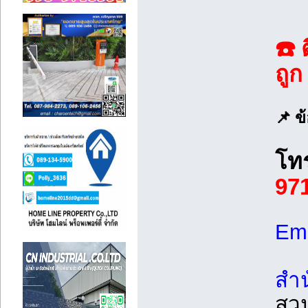
☎️ 
ถูก
📌 ข
โทร
97
Ema
สำนั
สว