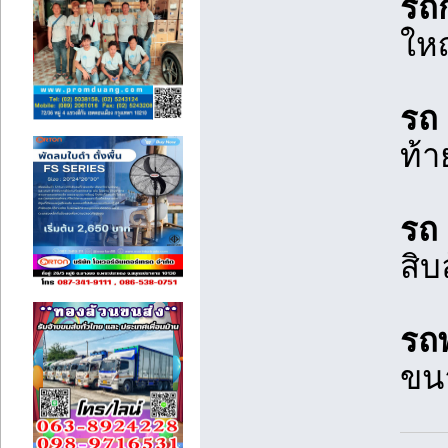
รถก
ใหญ
รถ 
ท้า
รถ 
สิบ
รถพ
ขน