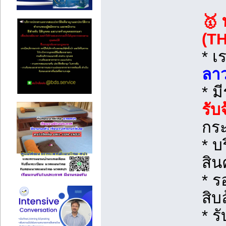
🥇 
(T
* เ
ลา
* ม
รับ
กระ
* บ
สิน
* ร
สิบ
* ร