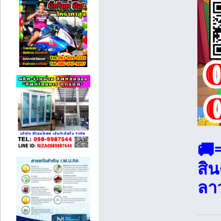
🚚
สิ
ลา