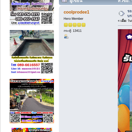
ผู้เขียน
หัวข้อ:
ครั้ง)
รถ
coolprodee1
บร
Hero Member
«
เมื่อ:
วัน
กระทู้: 13411