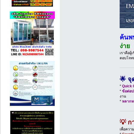
ค้นพ
ง่าย
เราคือผู
ตอบโจทย์
🌟 จ
*
Quick C
*
ข้อต่อ
งาน
*
หลากห
💡 กา
เพื่อควา