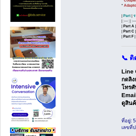
*
Coupler 
*
Adaptor 
|
Part
|
ร
| :---: | :---
|
Part A
|
Part C
|
Part F
|
📞 ต
Line 
กดลิงก
โทรศั
Email
ดูสินค้
ที่อยู่
เลขที่