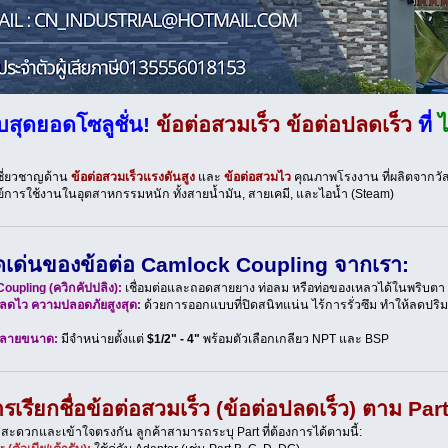
บสุดยอดโซลูชั่น!
ข้อต่อสวมเร็ว
ข้อต่อปลดเร็ว
ที่
ไ
้เชี่ยวชาญด้าน
ข้อต่อสวมเร็วแรงดันสูง
และ
ข้อต่อสวมไว
คุณภาพโรงงาน ที่ผลิตจากวัสดุ
การใช้งานในอุตสาหกรรมหนัก ทั้งสายน้ำมัน, สายเคมี, และไอน้ำ (Steam)
ุดเด่นของข้อต่อ Camlock Coupling จากเรา:
oupling (ควิกคัปปลิง):
เชื่อมต่อและถอดสายยาง ท่อลม หรือท่อของเหลวได้ในพริบต
ปลดไว ความปลอดภัยสูงสุด:
ด้วยการออกแบบที่ปิดสนิทแน่น ไร้การรั่วซึม ทำให้ลดป
ลายขนาด:
มีจำหน่ายตั้งแต่
$1/2" - 4"
พร้อมตัวเลือกเกลียว NPT และ BSP
รเรียกชื่อข้อต่อสวมเร็ว (ข้อต่อปลดเร็ว) ตาม Part
มสะดวกและเข้าใจตรงกัน ลูกค้าสามารถระบุ Part ที่ต้องการได้ตามนี้: