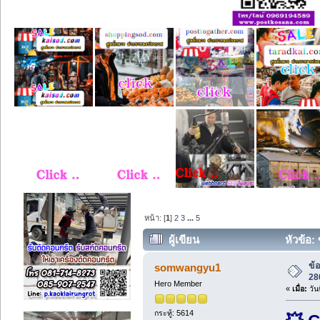
หน้า: [
1
]
2
3
...
5
ผู้เขียน
หัวข้อ: 
ข้อ
somwangyu1
28
Hero Member
«
เมื่อ:
วัน
กระทู้: 5614