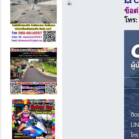
💥 
ข้อต
โทร