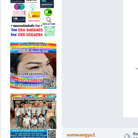
Re:
somwangyu1