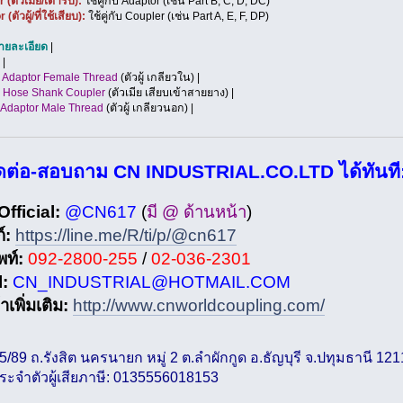
(ตัวเมีย/เต้ารับ):
ใช้คู่กับ Adaptor (เช่น Part B, C, D, DC)
(ตัวผู้/ที่ใช้เสียบ):
ใช้คู่กับ Coupler (เช่น Part A, E, F, DP)
ายละเอียด
|
 |
|
Adaptor Female Thread
(ตัวผู้ เกลียวใน) |
|
Hose Shank Coupler
(ตัวเมีย เสียบเข้าสายยาง) |
Adaptor Male Thread
(ตัวผู้ เกลียวนอก) |
ิดต่อ-สอบถาม CN INDUSTRIAL.CO.LTD ได้ทันที
Official:
@CN617
(
มี @ ด้านหน้า
)
์:
https://line.me/R/ti/p/@cn617
พท์:
092-2800-255
/
02-036-2301
:
CN_INDUSTRIAL@HOTMAIL.COM
าเพิ่มเติม:
http://www.cnworldcoupling.com/
: 55/89 ถ.รังสิต นครนายก หมู่ 2 ต.ลำผักกูด อ.ธัญบุรี จ.ปทุมธานี 12
ประจำตัวผู้เสียภาษี: 0135556018153