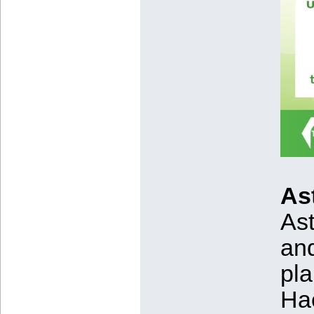
As
Ast
and
pla
Hae