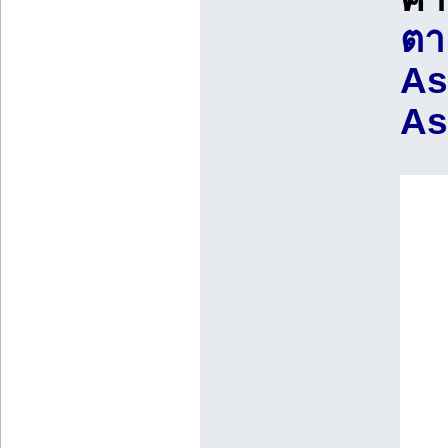
ตา
As
As