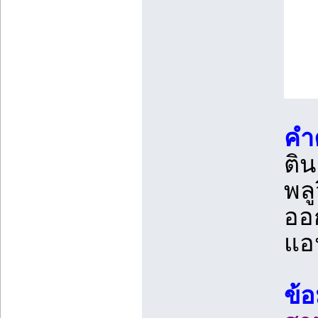
คำ
ติ
พลู
ออ
แอน
ข้อ