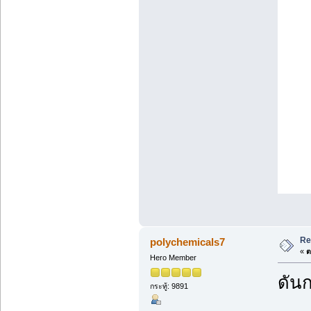
Re
polychemicals7
«
ต
Hero Member
ดันก
กระทู้: 9891