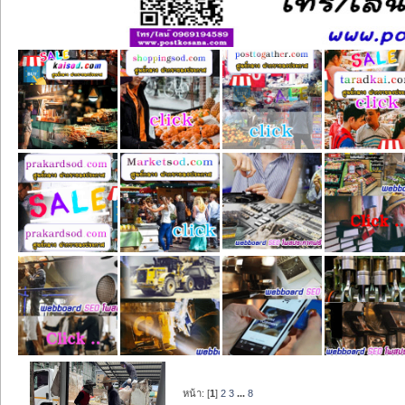
หน้า: [
1
]
2
3
...
8