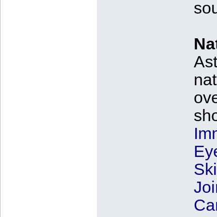
sou
Nat
Ast
nat
ove
sho
Im
Ey
Sk
Joi
Car