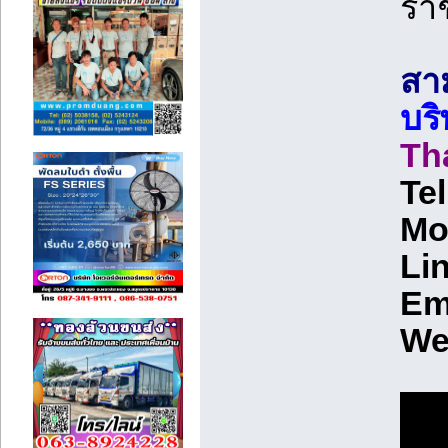
ราช
สาม
บร
Th
Te
Mo
Lin
Em
We