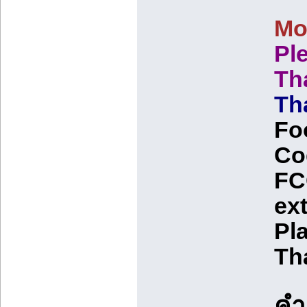
Mo
Pl
Th
Th
Fo
Co
FCC
ext
Pl
Th
คำ