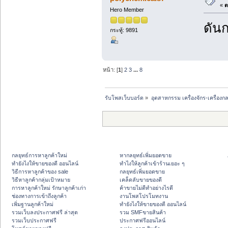
«
ต
Hero Member
ดันก
กระทู้: 9891
หน้า: [
1
]
2
3
...
8
รับโพสเว็บบอร์ด
»
อุตสาหกรรม เครื่องจักร-เครื่องกล
กลยุทธ์การหาลูกค้าใหม่
หากลยุทธ์เพิ่มยอดขาย
ทํายังไงให้ขายของดี ออนไลน์
ทําไงให้ลูกค้าเข้าร้านเยอะ ๆ
วิธีการหาลูกค้าของ sale
กลยุทธ์เพิ่มยอดขาย
วิธีหาลูกค้ากลุ่มเป้าหมาย
เคล็ดลับขายของดี
การหาลูกค้าใหม่ รักษาลูกค้าเก่า
ค้าขายไม่ดีทำอย่างไรดี
ช่องทางการเข้าถึงลูกค้า
งานโพสโปรโมทงาน
เพิ่มฐานลูกค้าใหม่
ทํายังไงให้ขายของดี ออนไลน์
รวมเว็บลงประกาศฟรี ล่าสุด
รวม SMFขายสินค้า
รวมเว็บประกาศฟรี
ประกาศฟรีออนไลน์