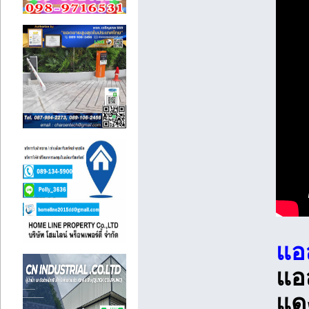
แอ
แอ
แด