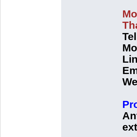
Mo
Th
Te
Mo
Lin
Em
We
Pr
Ant
ext