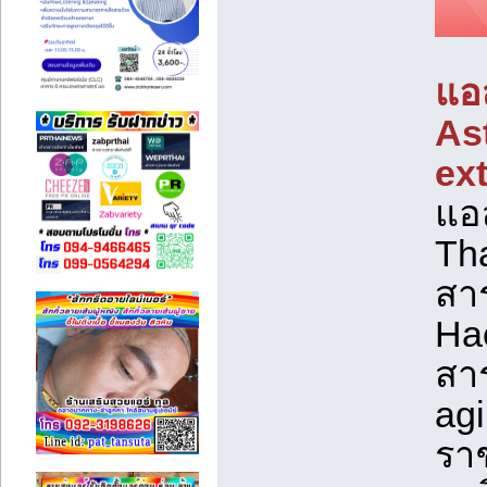
แอ
As
ext
แอ
Tha
สาร
Ha
สาร
agi
ราช