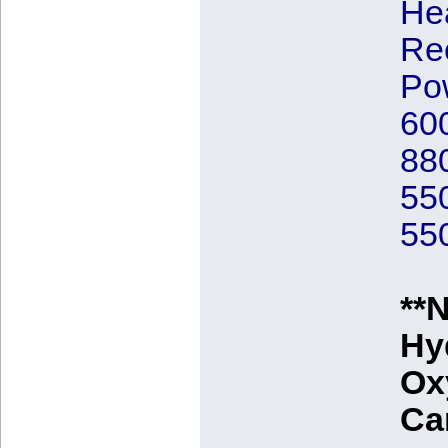
He
Re
Pow
600
88
550
550
**N
Hy
Ox
Car