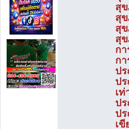
สุ
สุข
สุ
สุ
กา
กา
ปร
ประ
เท่
ประ
ปร
เขี