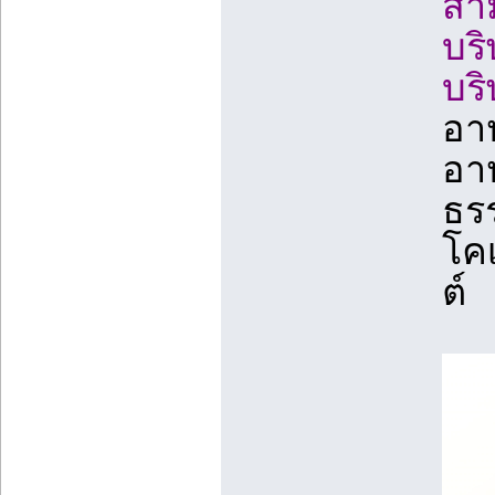
สา
บร
บริ
อา
อาห
ธรร
โคเ
ต์