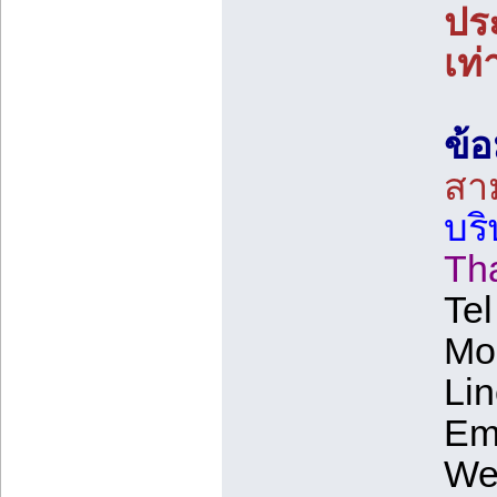
ประ
เท่
ข้อ
สาม
บร
Th
Te
Mob
Lin
Ema
We