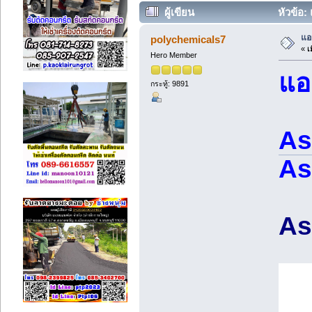
ผู้เขียน
หัวข้อ:
แอ
polychemicals7
«
เม
Hero Member
แอ
กระทู้: 9891
As
As
As