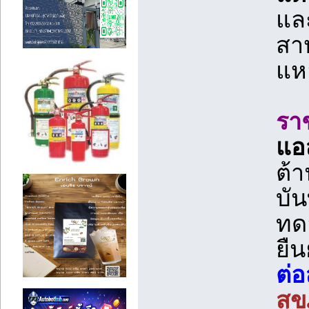
แล
สาห
แห
ราช
แอส
ต้า
บัน
ทดล
ยื
ต่
สุข