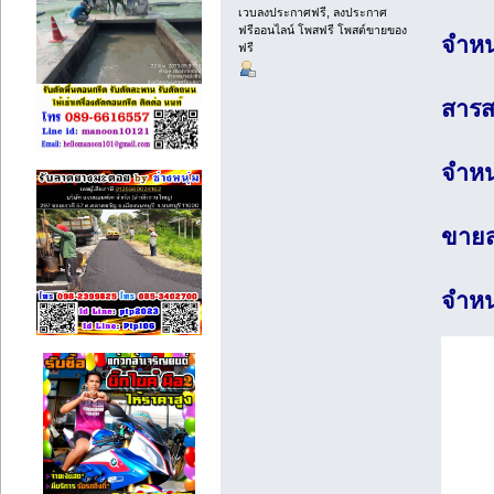
เวบลงประกาศฟรี, ลงประกาศ
ฟรีออนไลน์ โพสฟรี โพสต์ขายของ
จำหน
ฟรี
สารส
จำหน
ขายส
จำหน