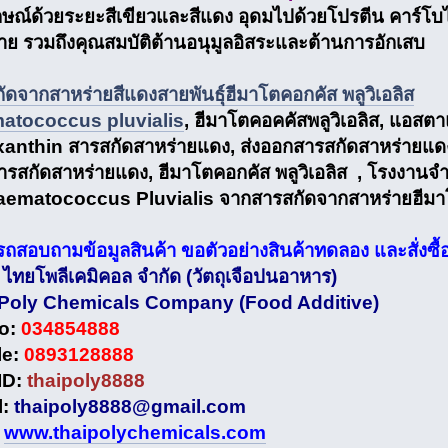
กษณ์ด้วยระยะสีเขียวและสีแดง อุดมไปด้วยโปรตีน คาร์โ
ย รวมถึงคุณสมบัติต้านอนุมูลอิสระและต้านการอักเสบ
ัดจากสาหร่ายสีแดงสายพันธุ์ฮีมาโตคอกคัส พลูวิเอลิส
atococcus pluvialis
, ฮีมาโตคอคคัสพลูวิเอลิส, แอส
anthin สารสกัดสาหร่ายแดง, ส่งออกสารสกัดสาหร่ายแด
ารสกัดสาหร่ายแดง, ฮีมาโตคอกคัส พลูวิเอลิส , โรงงาน
Haematococcus Pluvialis จากสารสกัดจากสาหร่ายฮีมาโต
ถสอบถามข้อมูลสินค้า ขอตัวอย่างสินค้าทดลอง และสั่งซื้อสิ
ท ไทยโพลีเคมิคอล จำกัด (วัตถุเจือปนอาหาร)
 Poly Chemicals Company (Food Additive)
o:
034854888
e:
0893128888
ID:
thaipoly8888
l:
thaipoly8888@gmail.com
:
www.thaipolychemicals.com