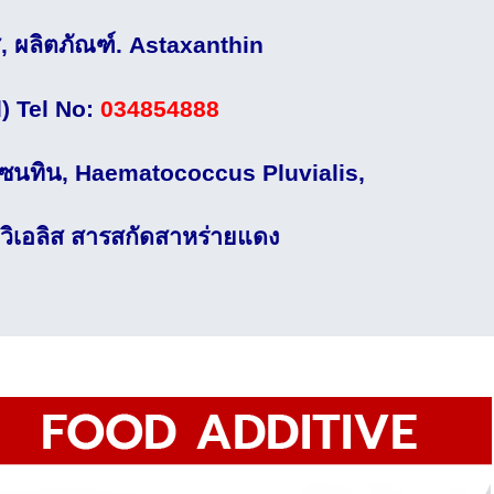
, ผลิตภัณฑ์. Astaxanthin
) Tel No:
034854888
นทิน, Haematococcus Pluvialis,
วิเอลิส สารสกัดสาหร่ายแดง