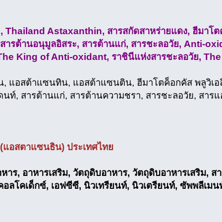
Thailand Astaxanthin, สารสกัดสาหร่ายแดง, ฮีมาโต
สารต้านอนุมูลอิสระ, สารต้านแก่, สารชะลอวัย, Anti-oxi
The King of Anti-oxidant, ราชินีแห่งสารชะลอวัย, The
สต้าแซนทิน, แอสต้าแซนติน, ฮีมาโตค็อกคัส พลูวิเอลิ
แดนท์, สารต้านแก่, สารต้านความชรา, สารชะลอวัย, สารแอ
ัด (แอสตาแซนธิน) ประเทศไทย
าร, อาหารเสริม, วัตถุดิบอาหาร, วัตถุดิบอาหารเสริม, สา
คอลโคเด็กซ์, เอฟซีซี, นิวเทรียนท์, นิวเตรียนท์, ซัพพลีเมนท