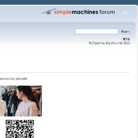
ข่าว:
รับโพสงาน ดันประกาศ SEO
tococcus pluvialis.