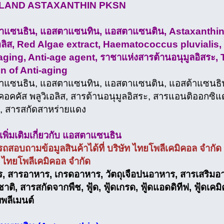
LAND ASTAXANTHIN PKSN
แซนธิน, แอสตาแซนทิน, แอสตาแซนติน, Astaxanthin, 
เอลิส, Red Algae extract, Haematococcus pluvialis, 
aging, Anti-age agent, ราชาแห่งสารต้านอนุมูลอิสระ, 
 of Anti-aging
แซนธิน, แอสตาแซนทิน, แอสตาแซนติน, แอสต้าแซนธิน, แอ
อคคัส พลูวิเอลิส, สารต้านอนุมูลอิสระ, สารแอนติออกซิ
้ง, สารสกัดสาหร่ายแดง
ลเพิ่มเติมเกี่ยวกับ แอสตาแซนธิน
ถสอบถามข้อมูลสินค้าได้ที่ บริษัท ไทยโพลีเคมิคอล จำก
ท ไทยโพลีเคมิคอล จำกัด
, สารอาหาร, เกรดอาหาร, วัตถุเจือปนอาหาร, สารเสริมอาห
ติ, สารสกัดจากพืช, ฟู้ด, ฟู้ดเกรด, ฟู้ดแอดดิทีฟ, ฟู้ดเคมิ
พพลีเมนต์