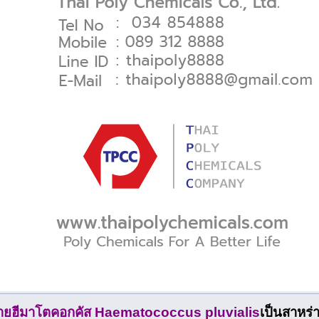
ายฮีมาโตคอกคัส Haematococcus pluvialis
เป็นสาหร่า