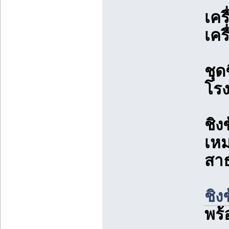
เคร
เคร
ชุด
โรง
ชิง
เหม
สา
ชิง
พร้