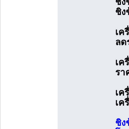
ชิง
ชิง
เคร
ลด
เคร
ราค
เคร
เคร
ชิง