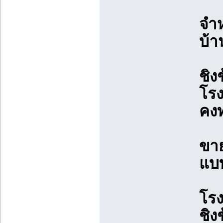
จำห
บ้า
ชิง
โรง
คงท
ขาย
แบบ
โรง
ชิง