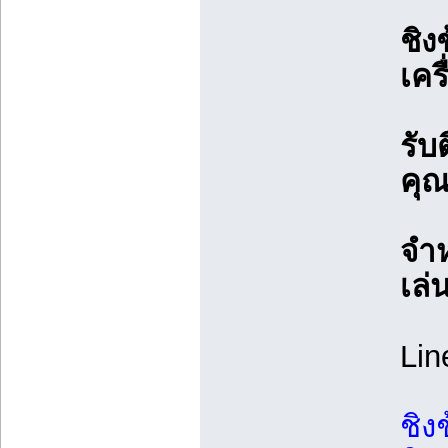
ชิง
เคร
รับ
คุ
จำห
เล
Lin
ชิง