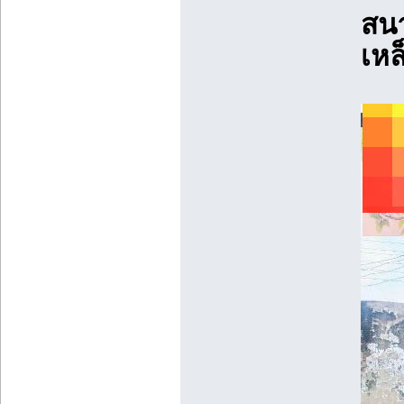
สนา
เหล