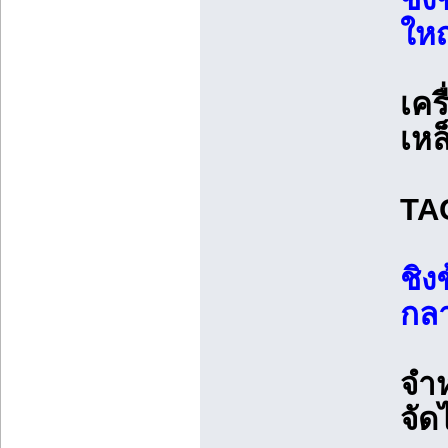
ใหญ
เคร
เหล
TAG
ชิง
กลา
จำ
จัด