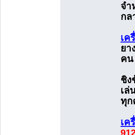
จำห
กลา
เคร
ยาง
คน 
ชิงช
เล่
ทุ
เคร
91