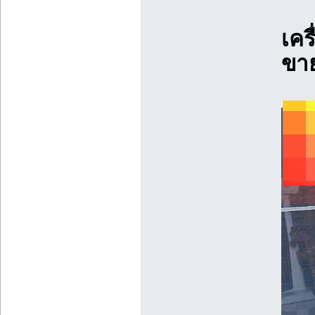
เคร
ขาย