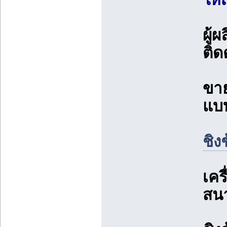
ผู้
ติดต
ขาย
แบบ
ชิง
เคร
สน