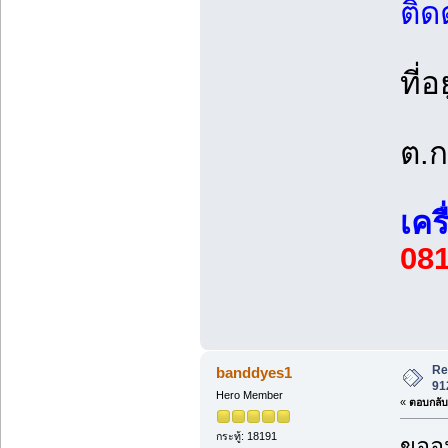
ติดต
ที่อย
ต.ก
เคร
081
Re
banddyes1
91
Hero Member
«
ตอบกลับ 
กระทู้: 18191
ขออน