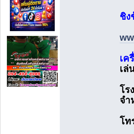
ชิง
www
เคร
เล่
โรง
จำห
โท