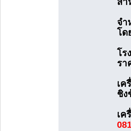
สำห
จำห
โดย
โรง
ราค
เคร
ชิง
เคร
08