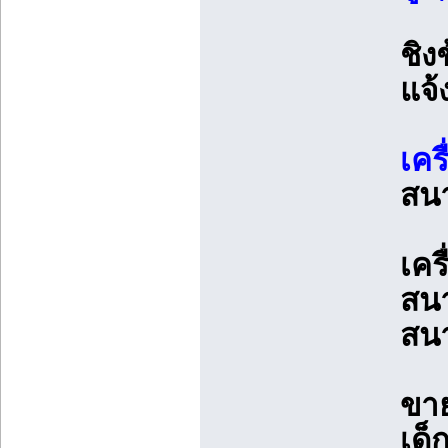
ชิง
แจ้
เคร
สนา
เคร
สนา
สน
ขาย
เด็