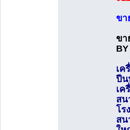
ขาย
ขาย
BY 
เคร
ปีน
เคร
สนา
โรง
สนา
ใหญ