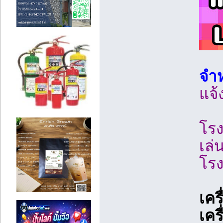
จำห
แจ้
โรง
เล่
โร
เคร
เคร