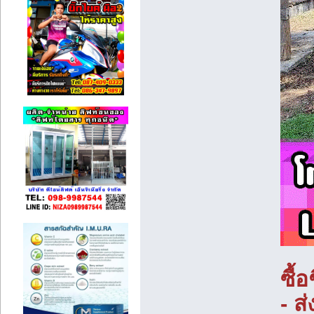
ซื้
- ส