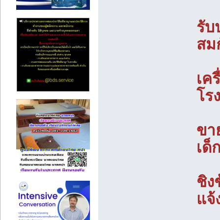
รับ
สมก
เคร
โรง
ขาย
เด็
ชิง
แจ้