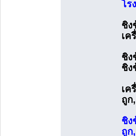
โร
ชิง
เคร
ชิง
ชิง
เคร
ถูก
ชิง
ถูก,