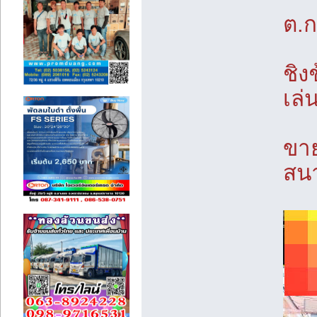
ต.ก
ชิง
เล
ขาย
สนา