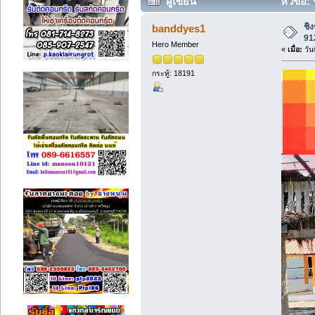
ผู้เขียน
หัวข้อ:
ครั้ง)
ชิ
banddyes1
91
Hero Member
«
เมื่อ:
วัน
กระทู้: 18191