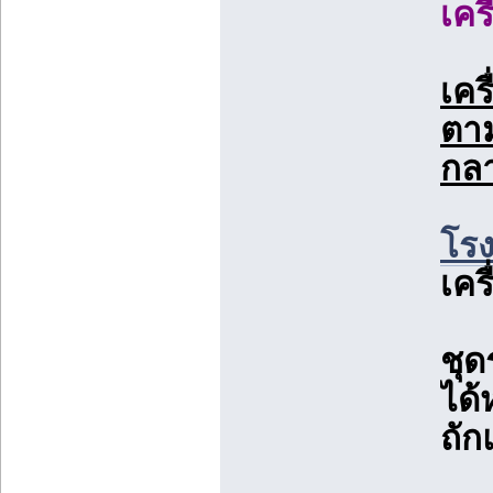
เคร
เคร
ตาม
กลา
โรง
เคร
ชุด
ได้
ถักแ