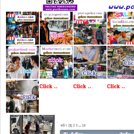
หน้า: [
1
]
2
3
...
16