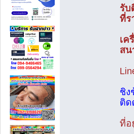
รับ
ที่
เคร
สน
Lin
ชิง
ติดต
ที่อย