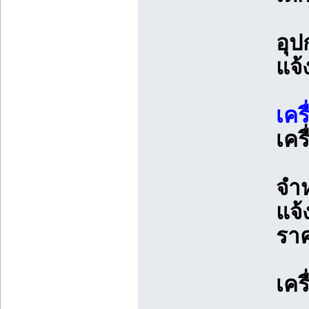
อุป
แจ้
เคร
เคร
จำห
แจ้
รา
เคร