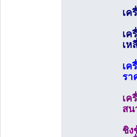
เคร
เคร
เหล
เคร
ราค
เคร
สน
ชิง