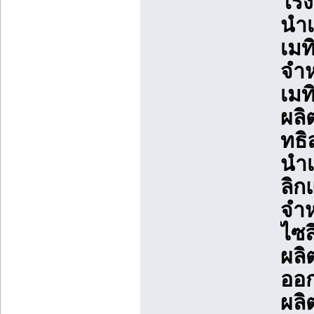
โรง
นำเ
เมท
จำห
เมท
ผลิ
ทธิ
นำเ
ลิก
จำห
ไซล
ผลิ
ออก
ผลิ