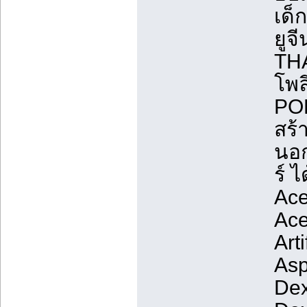
เด็
ยูจ
TH
โพล
PO
สร้
นอก
ร์ ไ
Ace
Ace
Art
Asp
Dex