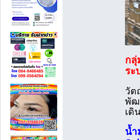
กลุ
ระ
วัตถ
พัฒ
เดิ
น้ำ