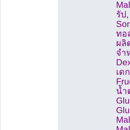
Mal
รัป
Sor
ทอล
ผลิ
จำห
Dex
เดก
Fru
น้ำ
Glu
Glu
Mal
Mal