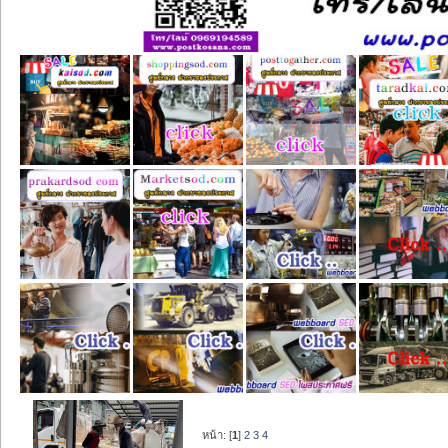
หน้า: [
1
]
2
3
4