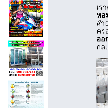
เรา
หอ
สำอ
ครอ
ออ
กลแ