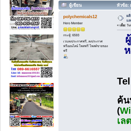
ผู้เขียน
หัวข้อ:
ครั้ง)
ผล
polychemicals12
แล
Hero Member
«
เมื่อ:
วัน
กระทู้: 6593
ผ
เวบลงประกาศฟรี, ลงประกาศ
ฟรีออนไลน์ โพสฟรี โพสต์ขายของ
ห
ฟรี
Tel
ค้
(
Wi
เล