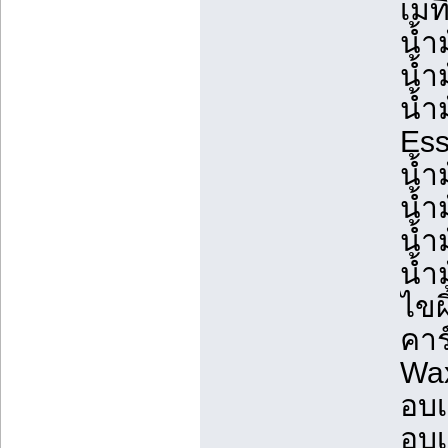
เมท
น้ำ
น้ำ
น้ำ
Ess
น้ำ
น้ำ
น้ำ
น้ำ
ไขผ
คาร
Wax
อบเ
อบเ