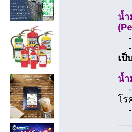
น้ำ
(Pe
- ใ
เป็
น้ำ
- 
โร