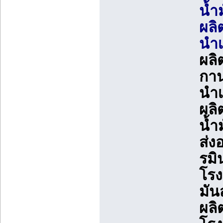
น้ำ
ผลิ
นำเ
ผลิ
กาน
นำเ
ผลิ
น้ำ
ส่ง
รมิ
โรง
มัน
ผลิ