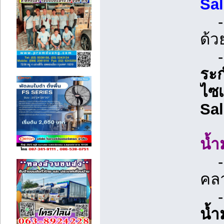
Sal
- ส
ด้ว
ระ
ไซ
Sal
น้ำ
- บ
คลา
น้ำ