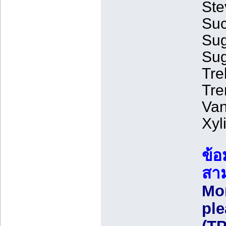
Ste
Suc
Sug
Sug
Tre
Tre
Van
Xyl
ข้อ
สาม
Mor
ple