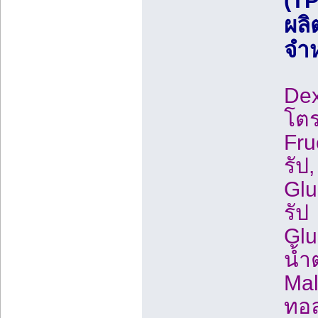
(T
ผลิ
จำห
Dex
โตร
Fru
รัป
Glu
รัป
Glu
น้ำ
Mal
ทอล