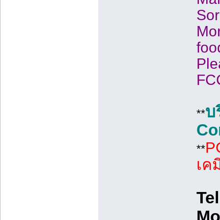
Sor
Mor
foo
Ple
FCC
บ
**
Co
P
**
เคม
Tel
Mo