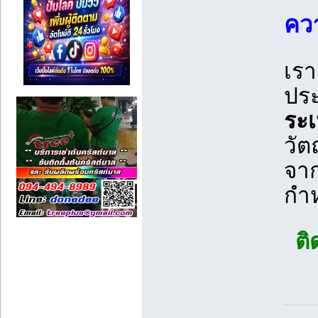
คว
เรา
ประ
ระ
วัต
จา
กำ
ติ