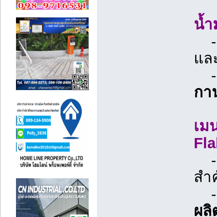
น้ำ
- 
แล
กา
เมน
Fla
- ส
สำ
ผลิ