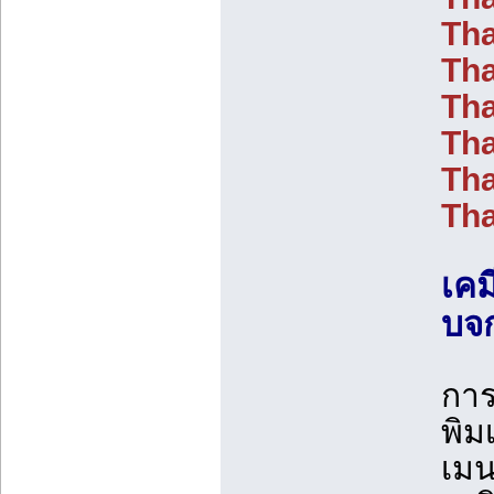
Tha
Tha
Th
Tha
Tha
Tha
เคม
บจ
การ
พิม
เมน