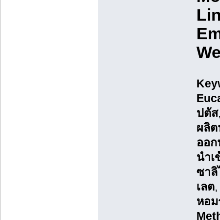
Lin
Em
We
Key
Euca
ปตัส
ผลิต
ออกน
นำเข
ซาลิ
เลต
หอม
Meth