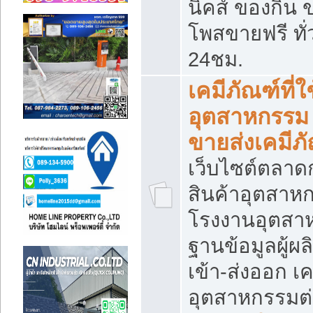
นิคส์ ของกิน 
โพสขายฟรี ทั
24ชม.
เคมีภัณฑ์ที่
อุตสาหกรรม
ขายส่งเคมีภ
เว็บไซต์ตลาด
สินค้าอุตสาห
โรงงานอุตสา
ฐานข้อมูลผู้ผล
เข้า-ส่งออก เค
อุตสาหกรรมต่