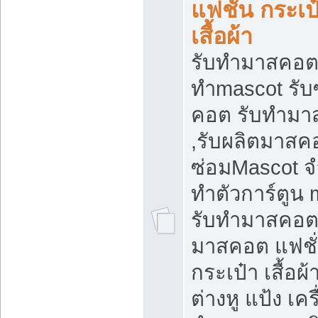
แฟชั่น กระเป
เสื้อผ้า
รับทำมาสคอต 
ทำmascot รับ
คอต รับทำม
,รับผลิตมาสคอ
ซ่อมMascot จ
ทำตัวการ์ตูน 
รับทำมาสคอต 
มาสคอต แฟชั
กระเป๋า เสื้อผ
ต่างหู แป้ง เคร