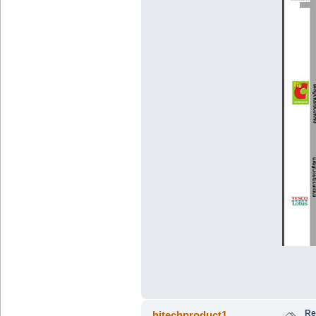
Re
hitechproduct1