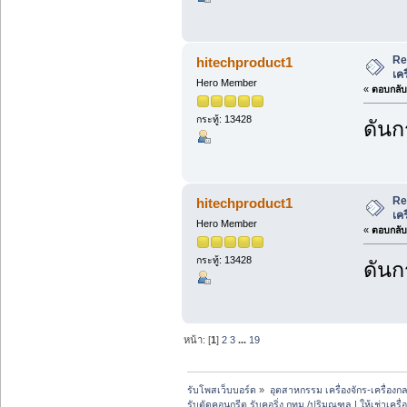
Re
hitechproduct1
เค
Hero Member
«
ตอบกลับ 
กระทู้: 13428
ดันก
Re
hitechproduct1
เค
Hero Member
«
ตอบกลับ 
กระทู้: 13428
ดันก
หน้า: [
1
]
2
3
...
19
รับโพสเว็บบอร์ด
»
อุตสาหกรรม เครื่องจักร-เครื่องกล
รับตัดคอนกรีต รับคอริ่ง กทม./ปริมณฑล | ให้เช่าเครื