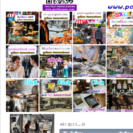
หน้า: [
1
]
2
3
...
19