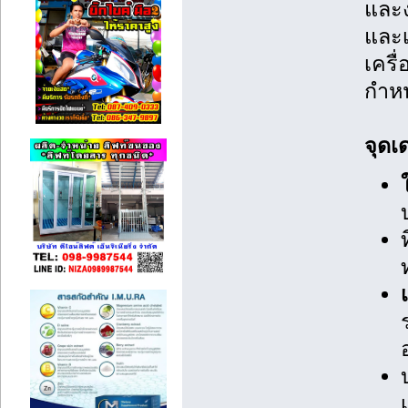
และง
และ
เครื
กำห
จุดเ