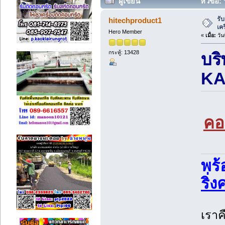
ผู้เขียน
หัวข้อ: 
7135 ครั้ง)
รั
hitechproduct1
เค
Hero Member
«
เมื่อ:
วัน
กระทู้: 13428
บริ
KA
คอ
พร้
ริ่
เราค