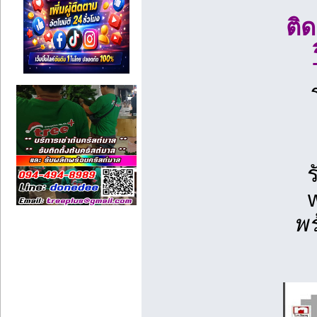
ติ
พร