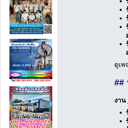
ดูเพจ
## 
งาน