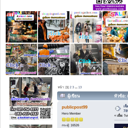
หน้า: [
1
]
2
3
...
13
ผู้เขียน
หัวข้อ:
เช
publicpost99
78
Hero Member
«
เมื่อ:
วัน
กระทู้: 16526