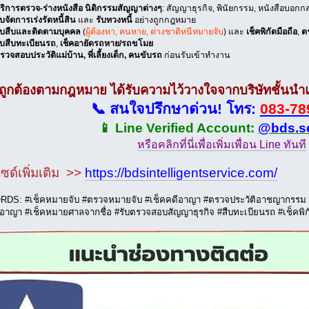
ริการตรวจ-ร่างหนังสือ นิติกรรมสัญญาต่างๆ
: สัญญาธุรกิจ, พินัยกรรม, หนังสือบอกก
ับจัดการเร่งรัดหนี้สิน
และ
รับทวงหนี้
อย่างถูกกฎหมาย
ับสืบและติดตามบุคคล
(
ผู้ต้องหา, คนหาย, ต่างชาติหนีหมายจับ
) และ
เช็คพิกัดมือถือ
,
ต
ับสืบทะเบียนรถ
,
เช็คอายัดรถหาย/รถขโมย
รวจสอบประวัติแม่บ้าน, พี่เลี้ยงเด็ก, คนขับรถ
ก่อนรับเข้าทำงาน
ถูกต้องตามกฎหมาย ได้รับความไว้วางใจจากบริษัทชั้นนำและ
📞 สนใจปรึกษาด่วน! โทร:
083-78
📱 Line Verified Account:
@bds.se
หรือคลิกที่นี่เพื่อเพิ่มเพื่อน Line ทันที
ซด์เพิ่มเติม >>
https://bdsintelligentservice.com/
S: #เช็คหมายจับ #ตรวจหมายจับ #เช็คคดีอาญา #ตรวจประวัติอาชญากรรม #ตร
อาญา #เช็คหมายศาลจากชื่อ #รับตรวจสอบสัญญาธุรกิจ #สืบทะเบียนรถ #เช็คพิกั