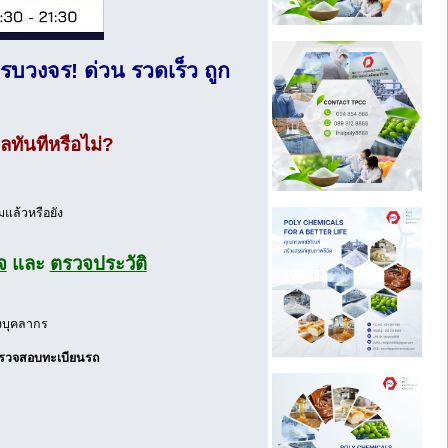
บวงจร! ด่วน รวดเร็ว ถูก
ผลทันทีหรือไม่?
แล้วหรือยัง
จ
และ
ตรวจประวัติ
งบุคลากร
รวจสอบทะเบียนรถ