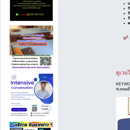
บ
ร
ร
ร
ต
✅ 
ดูเวบไ
KEYWORD
#เลขคดี