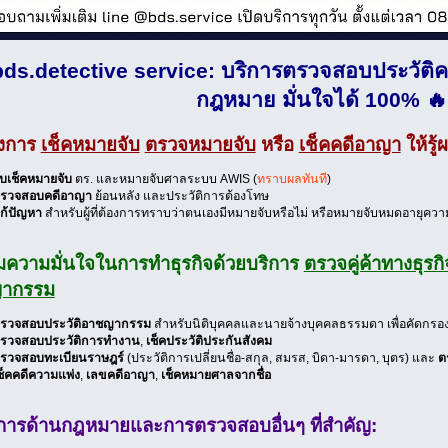
bds.detective service: บริการตรวจสอบประวัติคร
กฎหมาย มั่นใจได้ 100% 🔥
องการ
เช็คหมายจับ
ตรวจหมายจับ
หรือ
เช็คคดีอาญา
ให้รู้
ับเช็คหมายจับ
ตร. และหมายจับศาลระบบ AWIS (
ทราบผลทันที
)
รวจสอบคดีอาญา
ย้อนหลัง และประวัติการต้องโทษ
ก้ปัญหา
สำหรับผู้ที่ต้องการทราบว่าตนเองมีหมายจับหรือไม่ หรือหมายจับหมดอายุความ
ิ่มความมั่นใจในการทำธุรกิจด้วยบริการ
ตรวจคู่ค้าทางธุรกิ
ากรรม
รวจสอบประวัติอาชญากรรม
สำหรับนิติบุคคลและนายจ้างบุคคลธรรมดา เพื่อคัดกรอ
รวจสอบประวัติการทำงาน
,
เช็คประวัติประกันสังคม
รวจสอบทะเบียนราษฎร์
(ประวัติการเปลี่ยนชื่อ-สกุล, สมรส, บิดา-มารดา, บุตร) และ
ต
ช็คคดีความแพ่ง
,
เลขคดีอาญา
,
เช็คหมายศาลจากชื่อ
ริการด้านกฎหมายและการตรวจสอบอื่นๆ ที่สำคัญ: