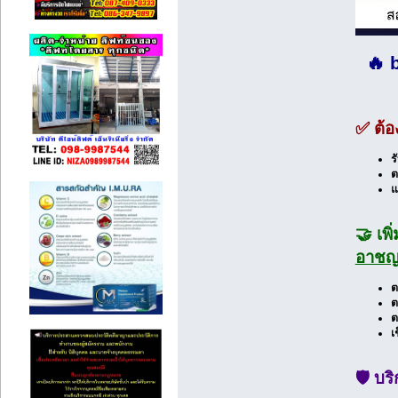
🔥 
✅ ต้
ร
ต
แ
🤝 เพ
อาชญ
ต
ต
ต
เ
🛡️ บ