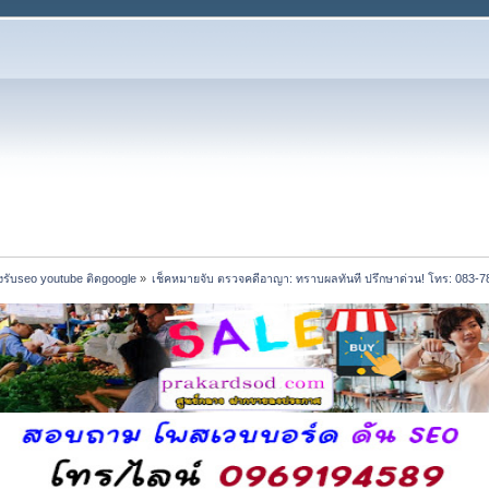
รับseo youtube ติดgoogle
»
เช็คหมายจับ ตรวจคดีอาญา: ทราบผลทันที ปรึกษาด่วน! โทร: 083-