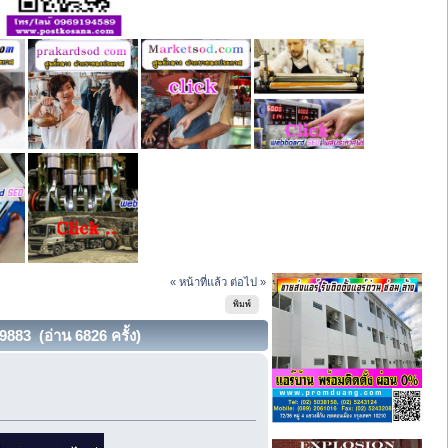
« หน้าที่แล้ว
ต่อไป »
พิมพ์
883 (อ่าน 6826 ครั้ง)