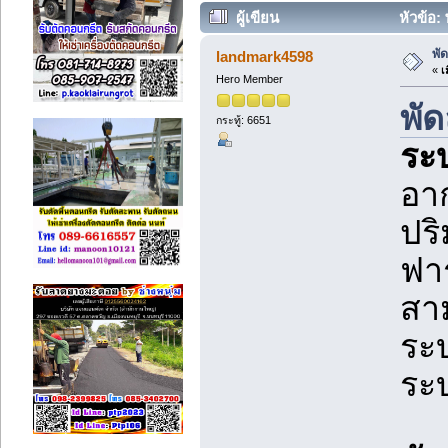
ผู้เขียน
หัวข้อ:
พั
landmark4598
«
เม
Hero Member
พั
กระทู้: 6651
ระ
อา
ปริ
ฟา
สา
ระ
ระ