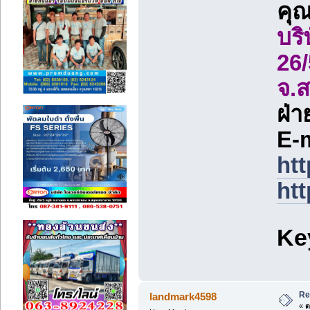
คุ
บริ
26/
จ.
ฝ่
E-
ht
ht
Ke
Re
landmark4598
«
ต