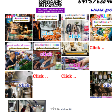
หน้า: [
1
]
2
3
...
13