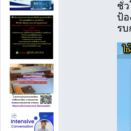
ชั่
ป้
รบ