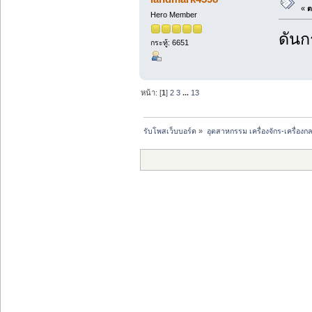
«
ต
Hero Member
ดันกร
กระทู้: 6651
หน้า: [
1
]
2
3
...
13
รับโพสเว็บบอร์ด
»
อุตสาหกรรม เครื่องจักร-เครื่องกล