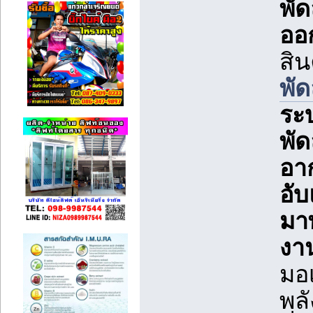
พัด
ออ
สิน
พัด
ระ
พั
อาก
อับ
มาพ
งา
มอเ
พล