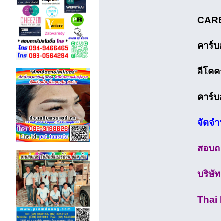
CAR
คาร์บ
อีโคค
คาร์บ
จัดจำ
สอบถา
บริษั
Thai