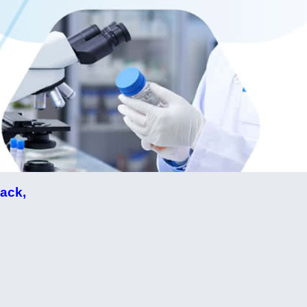
lack,