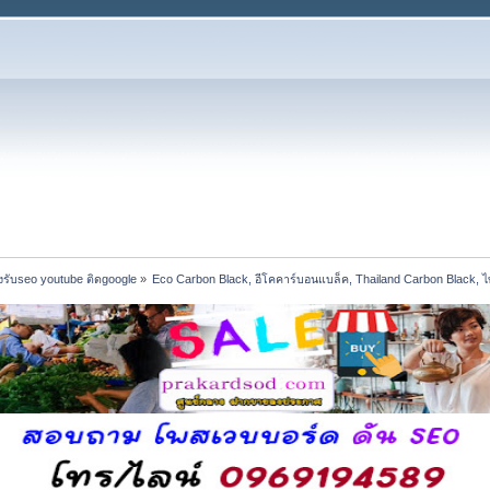
รับseo youtube ติดgoogle
»
Eco Carbon Black, อีโคคาร์บอนแบล็ค, Thailand Carbon Black, 