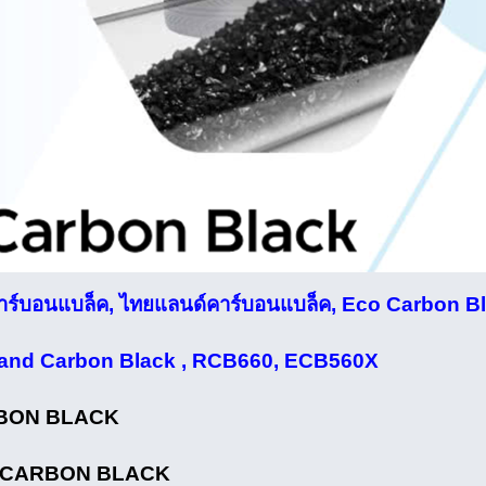
าร์บอนแบล็ค, ไทยแลนด์คาร์บอนแบล็ค, Eco Carbon B
land Carbon Black , RCB660, ECB560X
BON BLACK
 CARBON BLACK