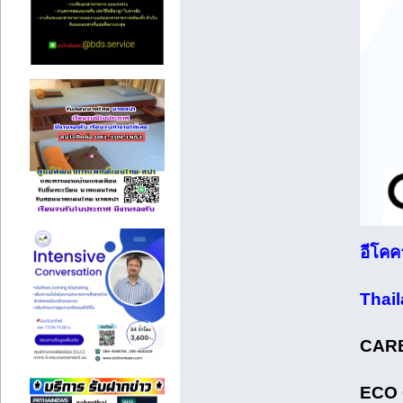
อีโคค
Thai
CAR
ECO