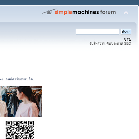
ข่าว:
รับโพสงาน ดันประกาศ SEO
ไทยแลนด์คาร์บอนแบล็ค.