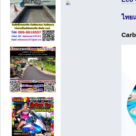
ไทยแ
Carb