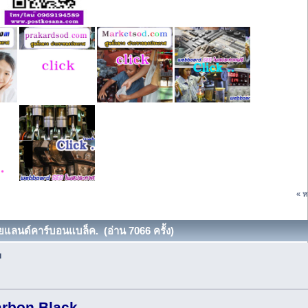
« ห
แลนด์คาร์บอนแบล็ค. (อ่าน 7066 ครั้ง)
บ
arbon Black,