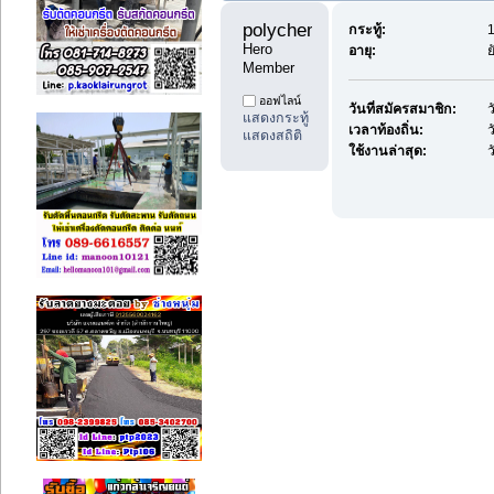
polychemicals11 
กระทู้:
1
Hero 
อายุ:
ย
Member
ออฟไลน์
วันที่สมัครสมาชิก:
ว
แสดงกระทู้
เวลาท้องถิ่น:
ว
แสดงสถิติ
ใช้งานล่าสุด:
ว