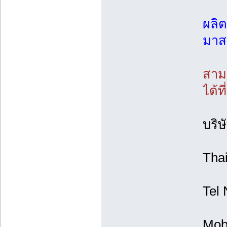
ผลิต
มาส
สามา
ได้ที่
บริษ
Tha
Tel
Mob