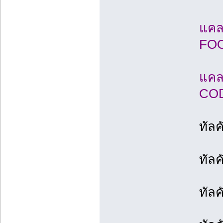
แคล
FOO
แคล
CO
ทัล
ทัล
ทัล