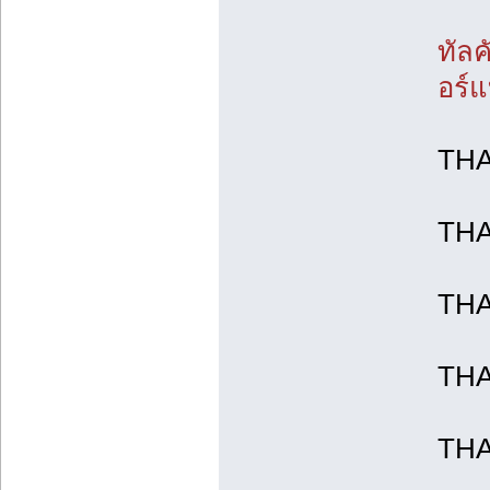
ทัล
อร์
THA
THA
THA
THA
THA