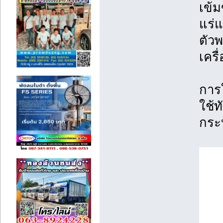
เข้
แร่แ
ตัวพ
เครื
การใ
ใช้ท
กระ