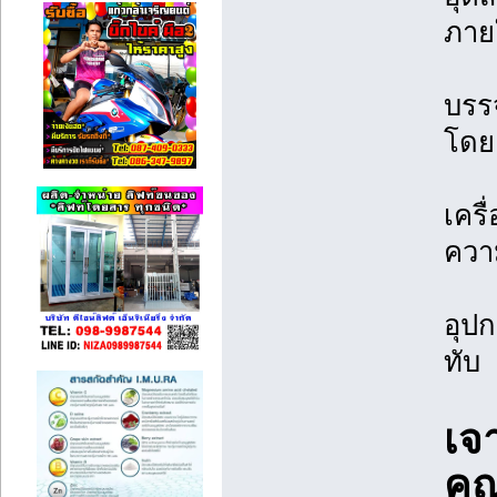
ภาย
บรร
โดย
เครื
ควา
อุป
ทับ
เจ
คุ