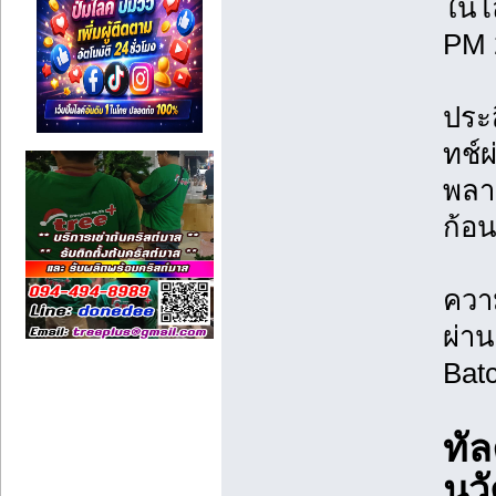
ในไ
PM 2
ประ
ทช์
พลาส
ก้อน
ควา
ผ่าน
Bat
ทั
นว