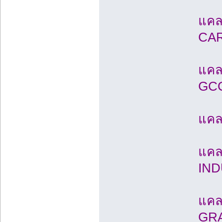
แคล
CA
แคล
GC
แคล
แคล
IND
แคล
GR