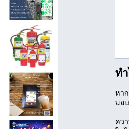
ทำ
หาก
มอบ
ควา