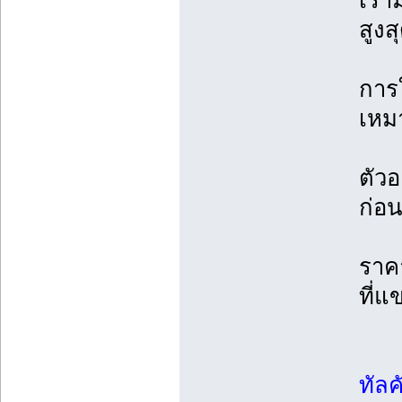
เราม
สูงส
การ
เหม
ตัวอ
ก่อนส
ราคา
ที่แ
ทัลค