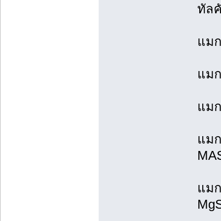
ทัล
แมก
แมก
แมก
แมก
MA
แมก
MgS