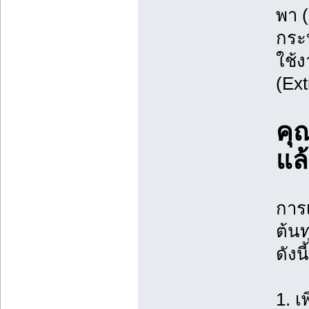
พา (
กระบ
ใช้
(Ext
คุ
แล้
การเ
ต้นท
ดังนี้
1. เ