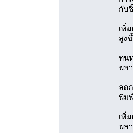
กับช
เพิ่
สูงข
ทนทา
พลา
ลดก
พิม
เพิ่
พลาส