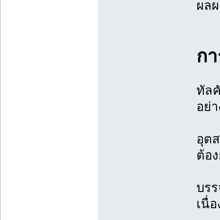
ผลผล
กา
ทัล
อย่
อุต
ต้อ
บรร
เนื