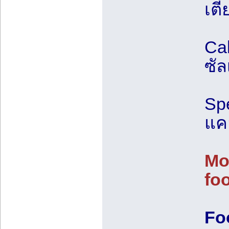
เตี
Cal
ซัล
Spe
แค
Mo
fo
Fo