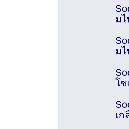
Sod
มไ
Sod
มไ
So
โซ
Sod
เกล