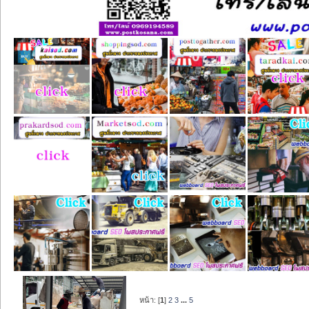
หน้า: [
1
]
2
3
...
5