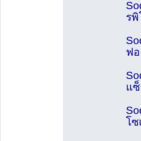
Sod
รพ
So
ฟอส
So
แซ็
Sod
โซ