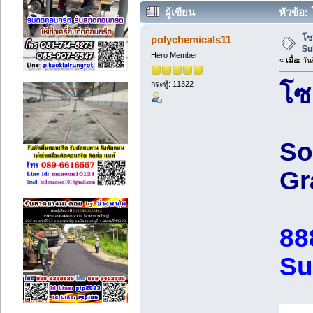
ผู้เขียน
หัวข้อ:
โซ
polychemicals11
Su
Hero Member
«
เมื่อ:
วัน
กระทู้: 11322
โซ
So
Gr
88
Su