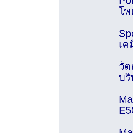
Pot
โพ
Sp
เค
วัต
บริ
Ma
E5
Ma