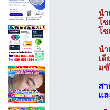
นำเ
โซ
โซ
นำ
เด
มซ
สา
และ