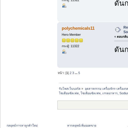
ดันก
Re
polychemicals11
So
Hero Member
«
ตอบกลับ 
กระทู้: 11322
ดันก
หน้า: [
1
]
2
3
...
5
รับโพสเว็บบอร์ด
»
อุตสาหกรรม เครื่องจักร-เครื่องกล
โซเดียมซัลเฟต, โซเดียมซัลเฟท, เกรดอาหาร, Sodiu
กลยุทธ์การหาลูกค้าใหม่
หากลยุทธ์เพิ่มยอดขาย