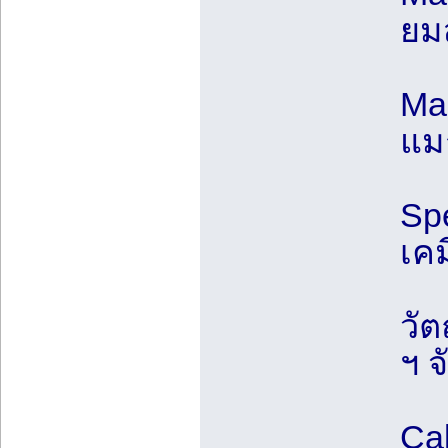
ยม
Ma
แม
Sp
เคม
วัต
ฯ จ
Ca