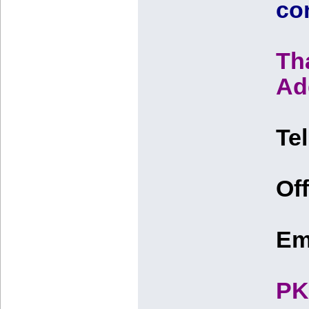
co
Th
Ad
Te
Off
Em
PK