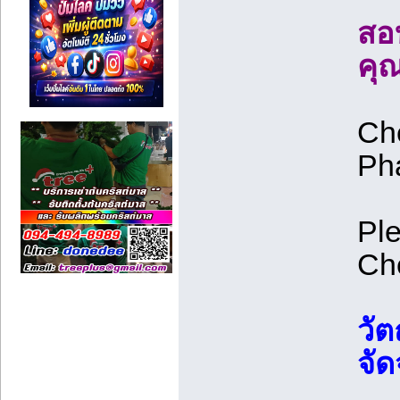
สอบ
คุ
Ch
Ph
Pl
Che
วัต
จัด