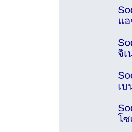
So
แอ
Sod
จิเ
So
เบ
So
โซ