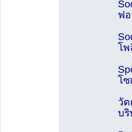
So
ฟอส
So
โพล
Sp
โซ
วัต
บริ