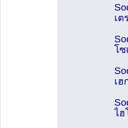
Sod
เต
So
โซ
So
เฮ
So
ไฮ