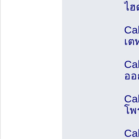
ไฮ
Ca
เต
Ca
ออก
Ca
โพ
Ca