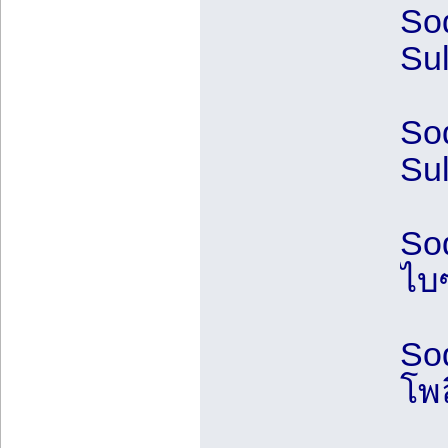
So
Su
So
Su
So
ไบซ
So
โพ