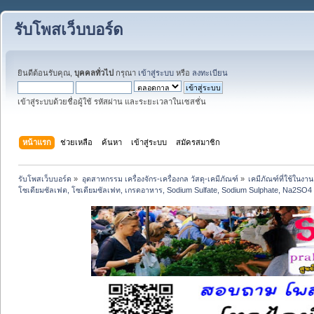
รับโพสเว็บบอร์ด
ยินดีต้อนรับคุณ,
บุคคลทั่วไป
กรุณา
เข้าสู่ระบบ
หรือ
ลงทะเบียน
เข้าสู่ระบบด้วยชื่อผู้ใช้ รหัสผ่าน และระยะเวลาในเซสชั่น
หน้าแรก
ช่วยเหลือ
ค้นหา
เข้าสู่ระบบ
สมัครสมาชิก
รับโพสเว็บบอร์ด
»
อุตสาหกรรม เครื่องจักร-เครื่องกล วัสดุ-เคมีภัณฑ์
»
เคมีภัณฑ์ที่ใช้ในง
โซเดียมซัลเฟต, โซเดียมซัลเฟท, เกรดอาหาร, Sodium Sulfate, Sodium Sulphate, Na2SO4